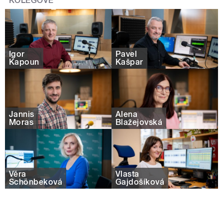
KOLEGOVÉ
Igor
Pavel
Kapoun
Kašpar
Jannis
Alena
Moras
Blažejovská
Věra
Vlasta
Schönbeková
Gajdošíková