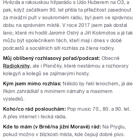
Hvězda a rakouskou hitparádu s Udo Huberem na Ö3, a
pak, když začátkem 90. let přišla ta příležitost zasednout
za mixážní pult v soukromém rádiu, byl jsem ve správnou
dobu na správném místě. V roce 2017 jsem pak dostal
lano, které mi hodili Jaromír Ostrý a Jiří Kokmotos a já tak
můžu být společníkem těch, kteří mají i dnes v době
podcastů a sociálních sítí rozhlas za člena rodiny.
Můj oblíbený rozhlasový pořad/podcast:
Obecně
Radioknihy
, ale i Písničky, které nestárnou a rozhovory
kolegyň a kolegů se zajímavými hosty.
Kým jsem mimo rozhlas:
Někdo by řekl lenochem, já ale
říkám zahrádkář s minimem námahy a maximem
výsledků.
Koho/co rád poslouchám:
Pop music 70., 80. a 90. let.
A přes internet i řecká rádia.
Kde to mám (v Brně/na jižní Moravě) rád:
Na Pryglu,
pokud možno v blízkosti místa, kde čepují dobré pivo.