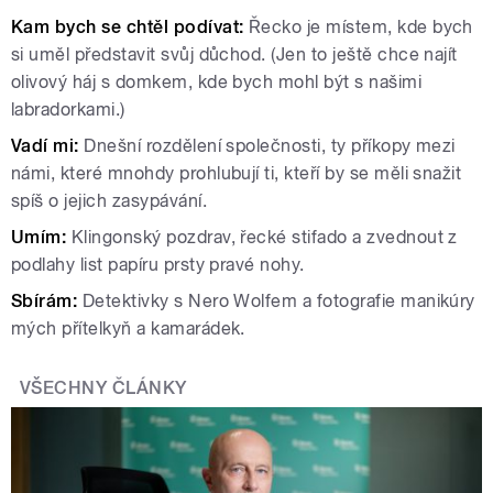
Kam bych se chtěl podívat:
Řecko je místem, kde bych
si uměl představit svůj důchod. (Jen to ještě chce najít
olivový háj s domkem, kde bych mohl být s našimi
labradorkami.)
Vadí mi:
Dnešní rozdělení společnosti, ty příkopy mezi
námi, které mnohdy prohlubují ti, kteří by se měli snažit
spíš o jejich zasypávání.
Umím:
Klingonský pozdrav, řecké stifado a zvednout z
podlahy list papíru prsty pravé nohy.
Sbírám:
Detektivky s Nero Wolfem a fotografie manikúry
mých přítelkyň a kamarádek.
VŠECHNY ČLÁNKY