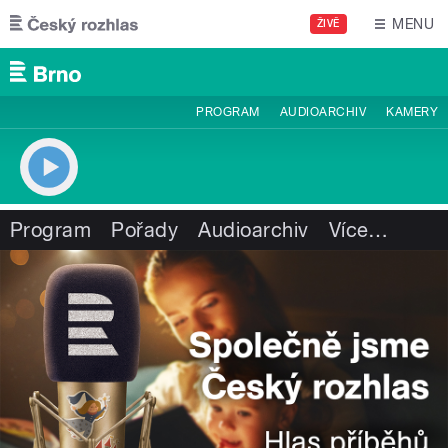
Přejít k hlavnímu obsahu
MENU
ŽIVĚ
PROGRAM
AUDIOARCHIV
KAMERY
Program
Pořady
Audioarchiv
Více
…