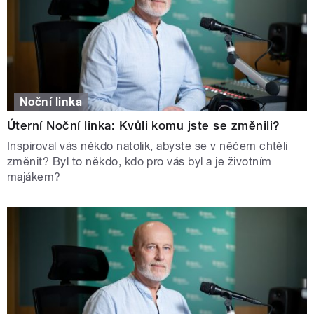
Noční linka
Úterní Noční linka: Kvůli komu jste se změnili?
Inspiroval vás někdo natolik, abyste se v něčem chtěli
změnit? Byl to někdo, kdo pro vás byl a je životním
majákem?