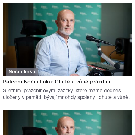
Noční linka
Páteční Noční linka: Chutě a vůně prázdnin
S letními prázdninovými zážitky, které máme dodnes
uloženy v paměti, bývají mnohdy spojeny i chutě a vůně.