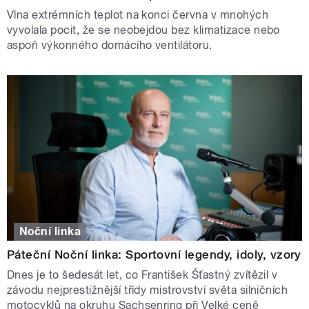
Vlna extrémních teplot na konci června v mnohých
vyvolala pocit, že se neobejdou bez klimatizace nebo
aspoň výkonného domácího ventilátoru.
Noční linka
Páteční Noční linka: Sportovní legendy, idoly, vzory
Dnes je to šedesát let, co František Šťastný zvítězil v
závodu nejprestižnější třídy mistrovství světa silničních
motocyklů na okruhu Sachsenring při Velké ceně