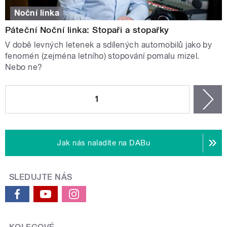
Noční linka
Páteční Noční linka: Stopaři a stopařky
V době levných letenek a sdílených automobilů jako by
fenomén (zejména letního) stopování pomalu mizel.
Nebo ne?
STRÁNKY
1
n
Jak nás naladíte na DABu
SLEDUJTE NÁS