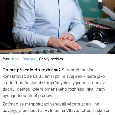
foto:
Khalil Baalbaki
,
Český rozhlas
Co mě přivedlo do rozhlasu?
Skromně musím
konstatovat, že už 35 let si plním svůj sen – ještě jako
student brněnské elektroprůmyslovky jsem si tehdy v
duchu, cestou kolem brněnského rozhlasu, říkal „tady
bych jednou chtěl pracovat“.
Zatímco se mí spolužáci věnovali věcem zcela jiné
povahy, já poslouchal Rytmus na Vltavě, tehdejší stanici