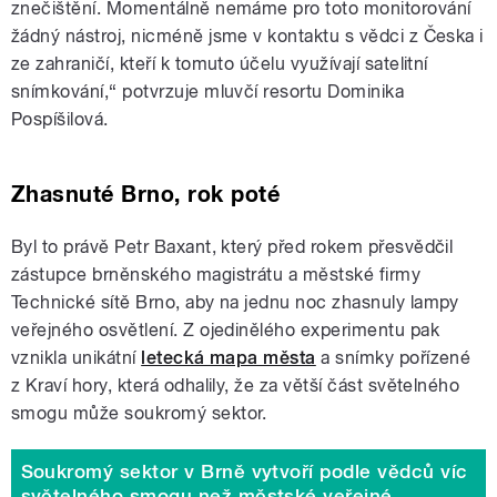
znečištění. Momentálně nemáme pro toto monitorování
žádný nástroj, nicméně jsme v kontaktu s vědci z Česka i
ze zahraničí, kteří k tomuto účelu využívají satelitní
snímkování,“ potvrzuje mluvčí resortu Dominika
Pospíšilová.
Zhasnuté Brno, rok poté
Byl to právě Petr Baxant, který před rokem přesvědčil
zástupce brněnského magistrátu a městské firmy
Technické sítě Brno, aby na jednu noc zhasnuly lampy
veřejného osvětlení. Z ojedinělého experimentu pak
vznikla unikátní
letecká mapa města
a snímky pořízené
z Kraví hory, která odhalily, že za větší část světelného
smogu může soukromý sektor.
Soukromý sektor v Brně vytvoří podle vědců víc
světelného smogu než městské veřejné