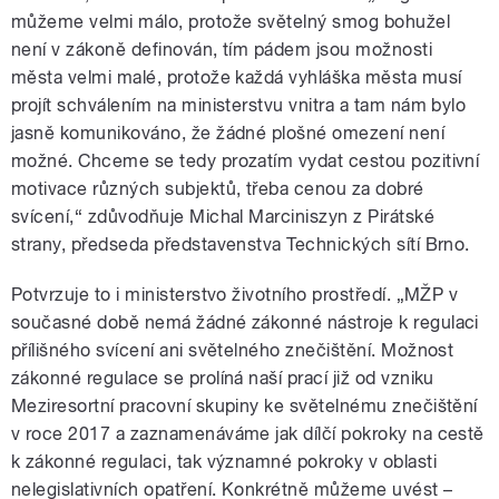
můžeme velmi málo, protože světelný smog bohužel
není v zákoně definován, tím pádem jsou možnosti
města velmi malé, protože každá vyhláška města musí
projít schválením na ministerstvu vnitra a tam nám bylo
jasně komunikováno, že žádné plošné omezení není
možné. Chceme se tedy prozatím vydat cestou pozitivní
motivace různých subjektů, třeba cenou za dobré
svícení,“ zdůvodňuje Michal Marciniszyn z Pirátské
strany, předseda představenstva Technických sítí Brno.
Potvrzuje to i ministerstvo životního prostředí. „MŽP v
současné době nemá žádné zákonné nástroje k regulaci
přílišného svícení ani světelného znečištění. Možnost
zákonné regulace se prolíná naší prací již od vzniku
Meziresortní pracovní skupiny ke světelnému znečištění
v roce 2017 a zaznamenáváme jak dílčí pokroky na cestě
k zákonné regulaci, tak významné pokroky v oblasti
nelegislativních opatření. Konkrétně můžeme uvést –