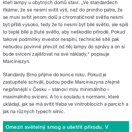
kteří lampy u obytných domů staví. „Ve standardech
říkáme, že se nesmí svítit výš, než do prvního patra, že
se musí svítit jenom dolů a chromatičnost světla nesmí
být příliš vysoko, tedy že to nesmí být bílé světlo, ale spíš
to teplé bílé a žluté světlo, aby neškodilo přírodě. Pokud
takové podmínky investor nesplní, technické sítě pak
nebudou povinné převzít od něj lampy do správy a on si
bude svícení zajišťovat na své náklady,“ popisuje
Marciniszyn.
Standardy Brno přijme do konce roku. Pokud je
zastupitelé schválí, budou podle Marciniszyna zřejmě
nejpřísnější v Česku – stanoví míru minimálního i
maximálního svícení. A to v souladu s normami, které
ukládají, jak se má svítit třeba ve vnitroblocích a parcích a
jak na různých typech silnic.
Omezit světelný smog a ušetřit přírodu. V