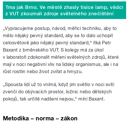
Tma jak Brno. Ve městě zhasly tisíce lamp, vědci
z VUT zkoumali zdroje světelného znečištění
„Vypracujeme postup, návod, měřicí techniku, aby to
mělo nějaký pevný standard, aby se to dalo uchopit
celosvětově jako nějaký pevný standard,“ říká Petr
Baxant z brněnského VUT. S kolegy má za úkol
v laboratoři zdokonalit měření světelných zdrojů, které
mají v noci negativní vliv na lidský organismus, ale i na
růst rostlin nebo život zvířat a hmyzu.
„Spousta lidí už to vnímá, když jim světlo v noci svítí
zvenčí do obývacích prostor, ložnic nebo dětských
pokojů, tak určitě nadšení nejsou,“ míní Baxant.
Metodika – norma – zákon