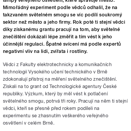
lampy veřejného osvětlení, které spravuje město.
Mimořádný experiment podle vědců odhalil, že na
takzvaném světelném smogu se víc podílí soukromý
sektor než město a jeho firmy. Rok poté ti stejní vědci
díky získanému grantu pracují na tom, aby světelné
znečištění dokázali lépe změřit a tím vést k jeho
účinnější regulaci. Špatné svícení má podle expertů
negativní vliv na lidi, zvířata i rostliny.
Vědci z Fakulty elektrotechnicky a komunikačních
technologií Vysokého učení technického v Brně
zdokonalují přístroj na měření světelného znečištění.
Získali na to grant od Technologické agentury České
republiky. Výzkum, který by měl vést k potlačení
světelného smogu, potrvá tři roky. Pracují na něm ti stejní
vědci, kteří se přesně před rokem podíleli na
experimentu se zhasnutím veškerého veřejného
osvětlení v celém Brně.