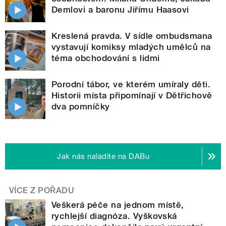
Demlovi a baronu Jiřímu Haasovi
Kreslená pravda. V sídle ombudsmana
vystavují komiksy mladých umělců na
téma obchodování s lidmi
Porodní tábor, ve kterém umíraly děti.
Historii místa připomínají v Dětřichově
dva pomníčky
Jak nás naladíte na DABu
VÍCE Z POŘADU
Veškerá péče na jednom místě,
rychlejší diagnóza. Vyškovská