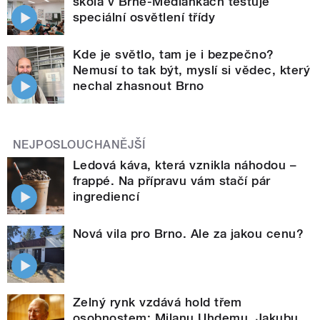
škola v Brně-Medlánkách testuje
speciální osvětlení třídy
Kde je světlo, tam je i bezpečno?
Nemusí to tak být, myslí si vědec, který
nechal zhasnout Brno
NEJPOSLOUCHANĚJŠÍ
Ledová káva, která vznikla náhodou –
frappé. Na přípravu vám stačí pár
ingrediencí
Nová vila pro Brno. Ale za jakou cenu?
Zelný rynk vzdává hold třem
osobnostem: Milanu Uhdemu, Jakubu