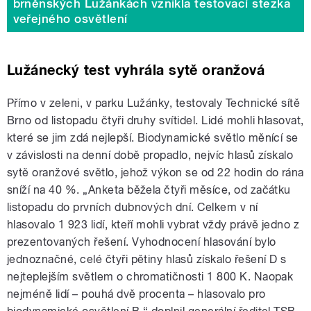
brněnských Lužánkách vznikla testovací stezka
veřejného osvětlení
Lužánecký test vyhrála sytě oranžová
Přímo v zeleni, v parku Lužánky, testovaly Technické sítě
Brno od listopadu čtyři druhy svítidel. Lidé mohli hlasovat,
které se jim zdá nejlepší. Biodynamické světlo měnící se
v závislosti na denní době propadlo, nejvíc hlasů získalo
sytě oranžové světlo, jehož výkon se od 22 hodin do rána
sníží na 40 %. „Anketa běžela čtyři měsíce, od začátku
listopadu do prvních dubnových dní. Celkem v ní
hlasovalo 1 923 lidí, kteří mohli vybrat vždy právě jedno z
prezentovaných řešení. Vyhodnocení hlasování bylo
jednoznačné, celé čtyři pětiny hlasů získalo řešení D s
nejteplejším světlem o chromatičnosti 1 800 K. Naopak
nejméně lidí – pouhá dvě procenta – hlasovalo pro