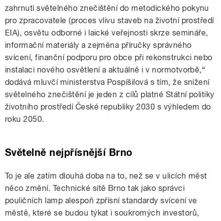
zahrnutí světelného znečištění do metodického pokynu
pro zpracovatele (proces vlivu staveb na životní prostředí
EIA), osvětu odborné i laické veřejnosti skrze semináře,
informační materiály a zejména příručky správného
svícení, finanční podporu pro obce při rekonstrukci nebo
instalaci nového osvětlení a aktuálně i v normotvorbě,“
dodává mluvčí ministerstva Pospíšilová s tím, že snížení
světelného znečištění je jeden z cílů platné Státní politiky
životního prostředí České republiky 2030 s výhledem do
roku 2050.
Světelně nejpřísnější Brno
To je ale zatím dlouhá doba na to, než se v ulicích měst
něco změní. Technické sítě Brno tak jako správci
pouličních lamp alespoň zpřísní standardy svícení ve
městě, které se budou týkat i soukromých investorů,