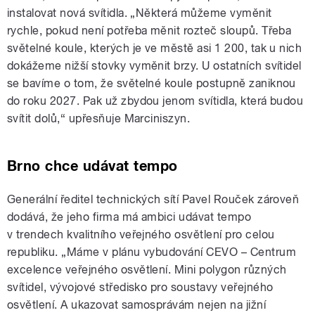
instalovat nová svítidla. „Některá můžeme vyměnit
rychle, pokud není potřeba měnit rozteč sloupů. Třeba
světelné koule, kterých je ve městě asi 1 200, tak u nich
dokážeme nižší stovky vyměnit brzy. U ostatních svítidel
se bavíme o tom, že světelné koule postupně zaniknou
do roku 2027. Pak už zbydou jenom svítidla, která budou
svítit dolů,“ upřesňuje Marciniszyn.
Brno chce udávat tempo
Generální ředitel technických sítí Pavel Rouček zároveň
dodává, že jeho firma má ambici udávat tempo
v trendech kvalitního veřejného osvětlení pro celou
republiku. „Máme v plánu vybudování CEVO – Centrum
excelence veřejného osvětlení. Mini polygon různých
svítidel, vývojové středisko pro soustavy veřejného
osvětlení. A ukazovat samosprávám nejen na jižní