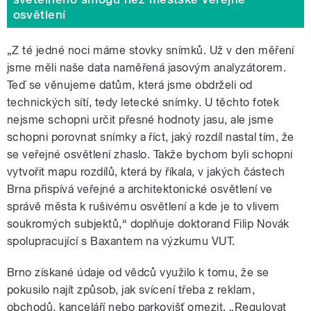
osvětlení
„Z té jedné noci máme stovky snímků. Už v den měření
jsme měli naše data naměřená jasovým analyzátorem.
Teď se věnujeme datům, která jsme obdrželi od
technických sítí, tedy letecké snímky. U těchto fotek
nejsme schopni určit přesné hodnoty jasu, ale jsme
schopni porovnat snímky a říct, jaký rozdíl nastal tím, že
se veřejné osvětlení zhaslo. Takže bychom byli schopni
vytvořit mapu rozdílů, která by říkala, v jakých částech
Brna přispívá veřejné a architektonické osvětlení ve
správě města k rušivému osvětlení a kde je to vlivem
soukromých subjektů,“ doplňuje doktorand Filip Novák
spolupracující s Baxantem na výzkumu VUT.
Brno získané údaje od vědců využilo k tomu, že se
pokusilo najít způsob, jak svícení třeba z reklam,
obchodů, kanceláří nebo parkovišť omezit. „Regulovat