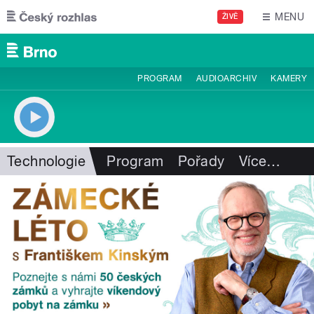
Přejít k hlavnímu obsahu
MENU
ŽIVĚ
PROGRAM
AUDIOARCHIV
KAMERY
Technologie
Program
Pořady
Více
…