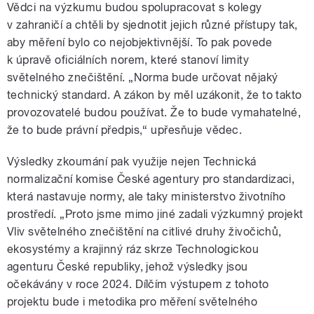
Vědci na výzkumu budou spolupracovat s kolegy
v zahraničí a chtěli by sjednotit jejich různé přístupy tak,
aby měření bylo co nejobjektivnější. To pak povede
k úpravě oficiálních norem, které stanoví limity
světelného znečištění. „Norma bude určovat nějaký
technický standard. A zákon by měl uzákonit, že to takto
provozovatelé budou používat. Že to bude vymahatelné,
že to bude právní předpis,“ upřesňuje vědec.
Výsledky zkoumání pak využije nejen Technická
normalizační komise České agentury pro standardizaci,
která nastavuje normy, ale taky ministerstvo životního
prostředí. „Proto jsme mimo jiné zadali výzkumný projekt
Vliv světelného znečištění na citlivé druhy živočichů,
ekosystémy a krajinný ráz skrze Technologickou
agenturu České republiky, jehož výsledky jsou
očekávány v roce 2024. Dílčím výstupem z tohoto
projektu bude i metodika pro měření světelného