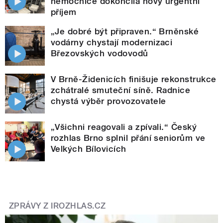
nemocnice dokončila nový urgentní
příjem
„Je dobré být připraven.“ Brněnské
vodárny chystají modernizaci
Březovských vodovodů
V Brně-Židenicích finišuje rekonstrukce
zchátralé smuteční síně. Radnice
chystá výběr provozovatele
„Všichni reagovali a zpívali.“ Český
rozhlas Brno splnil přání seniorům ve
Velkých Bílovicích
ZPRÁVY Z IROZHLAS.CZ