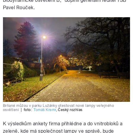
biodynamické osvětlení B,“ doplnil generální ředitel TSB
Pavel Rouček.
Brňané můžou v parku Lužánky otestovat nové lampy veřejného
osvětlení
|
foto:
Tomáš Kremr
,
Český rozhlas
K výsledkům ankety firma přihlédne a do vnitrobloků a
zeleně, kde má společnost lampy ve správě, bude