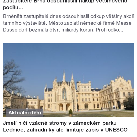
Zastupitelé Brna odsouhlasili nákup většinového
podílu...
Brněnští zastupitelé dnes odsouhlasili odkup většiny akcií
tamního výstaviště. Město zaplatí německé firmě Messe
Düsseldorf bezmála čtvrt miliardy korun. Proti odko...
Aktuální dění
Jmelí ničí vzácné stromy v zámeckém parku
Lednice, zahradníky ale limituje zápis v UNESCO