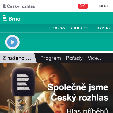
Přejít k hlavnímu obsahu
MENU
ŽIVĚ
PROGRAM
AUDIOARCHIV
KAMERY
Z našeho vysílání
Program
Pořady
Více
…