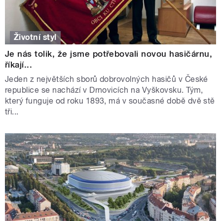
Životní styl
Je nás tolik, že jsme potřebovali novou hasičárnu,
říkají...
Jeden z největších sborů dobrovolných hasičů v České
republice se nachází v Drnovicích na Vyškovsku. Tým,
který funguje od roku 1893, má v současné době dvě stě
tři...