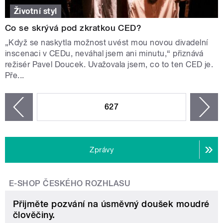
Životní styl
Co se skrývá pod zkratkou CED?
„Když se naskytla možnost uvést mou novou divadelní
inscenaci v CEDu, neváhal jsem ani minutu,“ přiznává
režisér Pavel Doucek. Uvažovala jsem, co to ten CED je.
Pře...
STRÁNKY
627
n
zí
Zprávy
E-SHOP ČESKÉHO ROZHLASU
Přijměte pozvání na úsměvný doušek moudré
člověčiny.