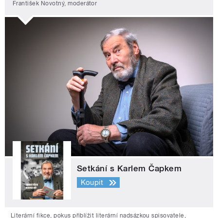
František Novotný, moderátor
Setkání s Karlem Čapkem
Koupit
Literární fikce, pokus přiblížit literární nadsázkou spisovatele,