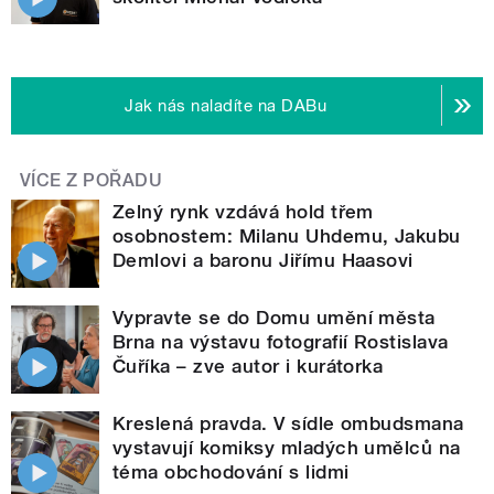
Jak nás naladíte na DABu
VÍCE Z POŘADU
Zelný rynk vzdává hold třem
osobnostem: Milanu Uhdemu, Jakubu
Demlovi a baronu Jiřímu Haasovi
Vypravte se do Domu umění města
Brna na výstavu fotografií Rostislava
Čuříka – zve autor i kurátorka
Kreslená pravda. V sídle ombudsmana
vystavují komiksy mladých umělců na
téma obchodování s lidmi