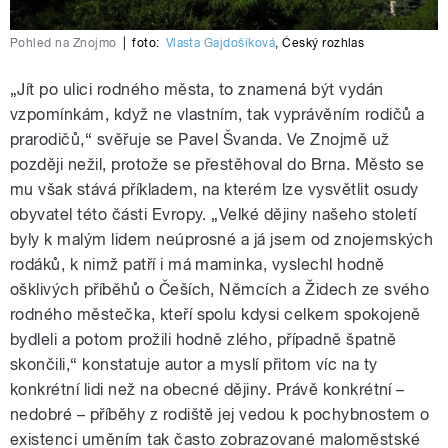
Pohled na Znojmo
|
foto:
Vlasta Gajdošíková
,
Český rozhlas
„Jít po ulici rodného města, to znamená být vydán
vzpomínkám, když ne vlastním, tak vyprávěním rodičů a
prarodičů,“ svěřuje se Pavel Švanda. Ve Znojmě už
později nežil, protože se přestěhoval do Brna. Město se
mu však stává příkladem, na kterém lze vysvětlit osudy
obyvatel této části Evropy. „Velké dějiny našeho století
byly k malým lidem neúprosné a já jsem od znojemských
rodáků, k nimž patří i má maminka, vyslechl hodně
ošklivých příběhů o Češích, Němcích a Židech ze svého
rodného městečka, kteří spolu kdysi celkem spokojeně
bydleli a potom prožili hodně zlého, případně špatně
skončili,“ konstatuje autor a myslí přitom víc na ty
konkrétní lidi než na obecné dějiny. Právě konkrétní –
nedobré – příběhy z rodiště jej vedou k pochybnostem o
existenci uměním tak často zobrazované maloměstské