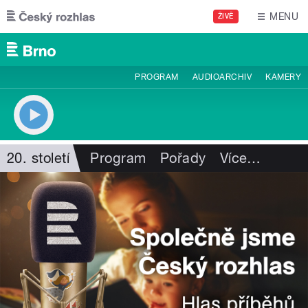
Přejít k hlavnímu obsahu
MENU
ŽIVĚ
PROGRAM
AUDIOARCHIV
KAMERY
20. století
Program
Pořady
Více
…