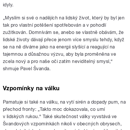
idyly.
„Myslím si své o nadějích na lidský život, který by byl jen
tak pro vlastní potěšení spotřebován a v pohodlí
zužitkován. Domnívám se, anebo se vlastně obávám, že
lidské životy dávají přece jenom více smyslu tehdy, když
se na ně díváme jako na energii slyšící a reagující na
tajemnou a důsažnou výzvu, aby byla proměněna ve
zcela nový a pro naše oči zatím neviditelný smysl,“
shrnuje Pavel Švanda.
Vzpomínky na válku
Pamatuje si také na válku, na vytí sirén a dopady pum, na
přechod fronty: „Takto moc dokazovala, co umí
v lidských rukou.“ Také skutečnost války vyvstává ve
Švandových vzpomínkách nikoli v obecných obrysech,