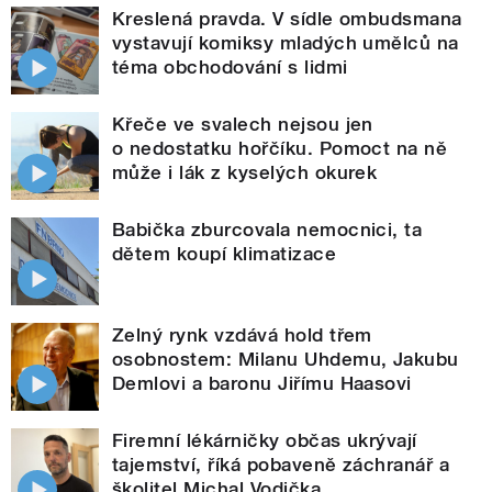
Kreslená pravda. V sídle ombudsmana
vystavují komiksy mladých umělců na
téma obchodování s lidmi
Křeče ve svalech nejsou jen
o nedostatku hořčíku. Pomoct na ně
může i lák z kyselých okurek
Babička zburcovala nemocnici, ta
dětem koupí klimatizace
Zelný rynk vzdává hold třem
osobnostem: Milanu Uhdemu, Jakubu
Demlovi a baronu Jiřímu Haasovi
Firemní lékárničky občas ukrývají
tajemství, říká pobaveně záchranář a
školitel Michal Vodička