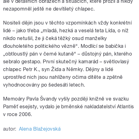
ale v detailních obrazech a situacích, které prožil a nikdy
nezapomněl ještě ne devítiletý chlapec.
Nositeli dějin jsou v těchto vzpomínkách vždy konkrétní
lidé – jako třeba „mladá, hezká a veselá teta Lída, o níž
nikdo netušil, že ji čeká těžký osud manželky
dlouholetého politického vězně“. Modlící se babička i
„obtloustlý pán v černé kutaně“ – důstojný pán, kterého
sebralo gestapo. První skutečný kamarád – světlovlasý
chlapec Petr K., syn Žida a Němky. Dějiny a lidé
uprostřed nich jsou nahlíženy očima dítěte a zpětně
vyhodnocovány po šedesáti letech.
Memoáry Pavla Švandy vyšly později knižně ve svazku
Paměť esejisty, vydalo je brněnské nakladatelství Atlantis
v roce 2006.
autor:
Alena Blažejovská