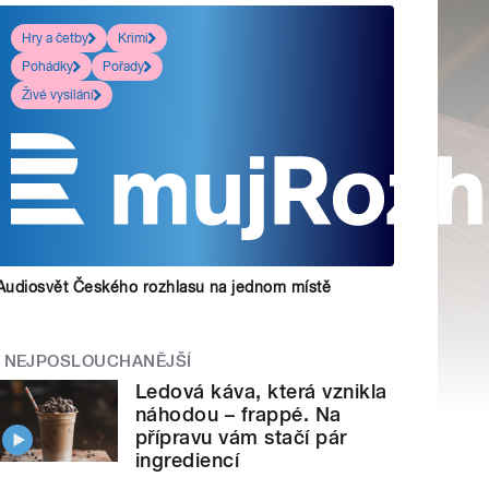
Hry a četby
Krimi
Pohádky
Pořady
Živé vysílání
Audiosvět Českého rozhlasu na jednom místě
NEJPOSLOUCHANĚJŠÍ
Ledová káva, která vznikla
náhodou – frappé. Na
přípravu vám stačí pár
ingrediencí