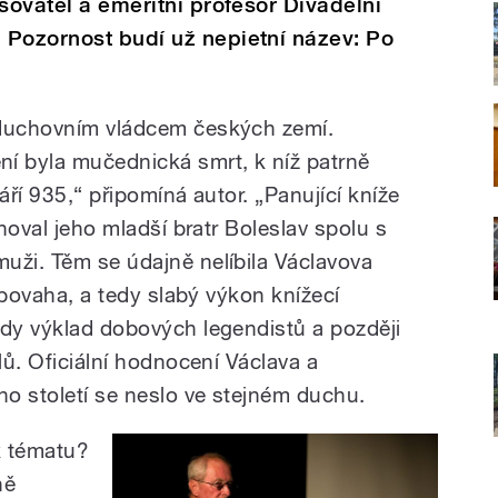
sovatel a emeritní profesor Divadelní
 Pozornost budí už nepietní název: Po
 duchovním vládcem českých zemí.
 byla mučednická smrt, k níž patrně
áří 935,“ připomíná autor. „Panující kníže
snoval jeho mladší bratr Boleslav spolu s
uži. Těm se údajně nelíbila Václavova
á povaha, a tedy slabý výkon knížecí
ndy výklad dobových legendistů a později
lů. Oficiální hodnocení Václava a
ho století se neslo ve stejném duchu.
 k tématu?
ně