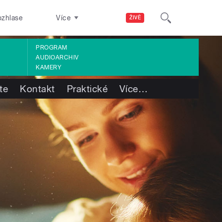
ozhlase
Více
ŽIVĚ
PROGRAM
AUDIOARCHIV
KAMERY
te
Kontakt
Praktické
Více
…