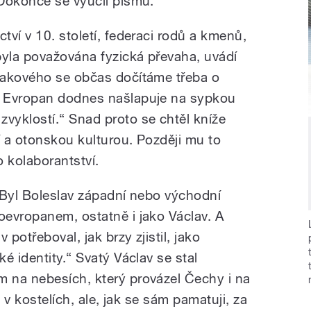
Dokonce se vyučil písmu.“
ví v 10. století, federaci rodů a kmenů,
yla považována fyzická převaha, uvádí
takového se občas dočítáme třeba o
e Evropan dodnes našlapuje na sypkou
yklostí.“ Snad proto se chtěl kníže
í a otonskou kulturou. Později mu to
 kolaborantství.
„Byl Boleslav západní nebo východní
evropanem, ostatně i jako Václav. A
 potřeboval, jak brzy zjistil, jako
é identity.“ Svatý Václav se stal
 na nebesích, který provázel Čechy i na
n v kostelích, ale, jak se sám pamatuji, za