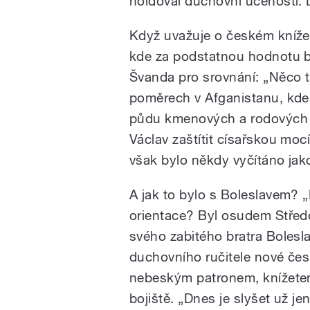
holdoval duchovní učenosti. 
Když uvažuje o českém knížect
kde za podstatnou hodnotu b
Švanda pro srovnání: „Něco 
poměrech v Afganistanu, kd
půdu kmenových a rodových zv
Václav zaštítit císařskou moc
však bylo někdy vyčítáno jako
A jak to bylo s Boleslavem? 
orientace? Byl osudem Středo
svého zabitého bratra Boleslav
duchovního ručitele nové česk
nebeským patronem, knížetem
bojiště. „Dnes je slyšet už je