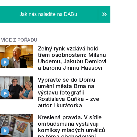
Jak nás naladíte na DABu
VÍCE Z POŘADU
Zelný rynk vzdává hold
třem osobnostem: Milanu
Uhdemu, Jakubu Demlovi
a baronu Jiřímu Haasovi
Vypravte se do Domu
umění města Brna na
výstavu fotografií
Rostislava Čuříka – zve
autor i kurátorka
Kreslená pravda. V sídle
ombudsmana vystavují
komiksy mladých umělců
na téma obchodování