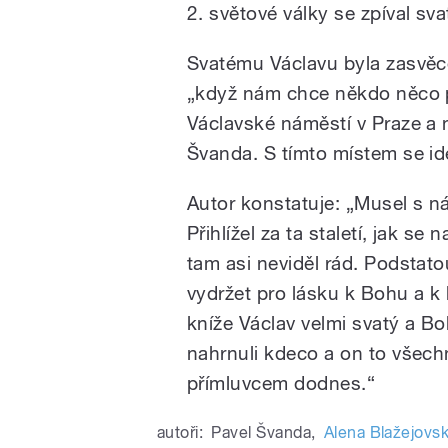
2. světové války se zpíval sv
Svatému Václavu byla zasvěce
„když nám chce někdo něco p
Václavské náměstí v Praze a n
Švanda. S tímto místem se id
Autor konstatuje: „Musel s n
Přihlížel za ta staletí, jak s
tam asi neviděl rád. Podstatou
vydržet pro lásku k Bohu a k 
kníže Václav velmi svatý a Boh
nahrnuli kdeco a on to všech
přímluvcem dodnes.“
autoři:
Pavel Švanda
,
Alena Blažejovs