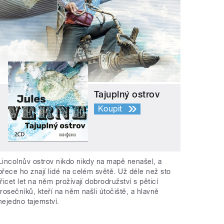
Tajuplný ostrov
Koupit
Lincolnův ostrov nikdo nikdy na mapě nenašel, a
přece ho znají lidé na celém světě. Už déle než sto
třicet let na něm prožívají dobrodružství s pěticí
trosečníků, kteří na něm našli útočiště, a hlavně
nejedno tajemství.