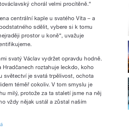
atováclavský chorál velmi procítěně.“
na centrální kaple u svatého Víta – a
odstatného sdělit, vybere si k tomu
ejraději prostor u koně“, uvažuje
entifikujeme.
ámi svatý Václav vydržet opravdu hodně.
e na Hradčanech roztahuje leckdo, koho
 světectví je svatá trpělivost, ochota
lidem téměř cokoliv. V tom smyslu je
u milý, protože za ta staletí jsme na něj
no vždy nějak ustál a zůstal naším
ká