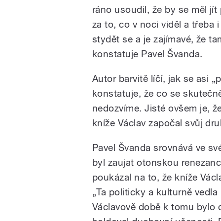
ráno usoudil, že by se měl jí
za to, co v noci viděl a třeba
stydět se a je zajímavé, že ta
konstatuje Pavel Švanda.
Autor barvitě líčí, jak se asi 
konstatuje, že co se skutečně
nedozvíme. Jisté ovšem je, že
kníže Václav započal svůj dru
Pavel Švanda srovnává ve své
byl zaujat otonskou renezanc
poukázal na to, že kníže Vác
„Ta politicky a kulturně vedla 
Václavově době k tomu bylo da