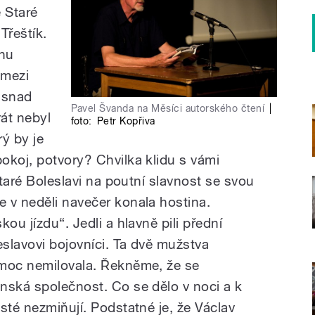
 Staré
Třeštík.
chu
 mezi
i snad
Pavel Švanda na Měsíci autorského čtení
|
rát nebyl
foto:
Petr Kopřiva
rý by je
okoj, potvory? Chvilka klidu s vámi
Staré Boleslavi na poutní slavnost se svou
 v neděli navečer konala hostina.
ou jízdu“. Jedli a hlavně pili přední
eslavovi bojovníci. Ta dvě mužstva
 moc nemilovala. Řekněme, že se
nská společnost. Co se dělo v noci a k
sté nezmiňují. Podstatné je, že Václav