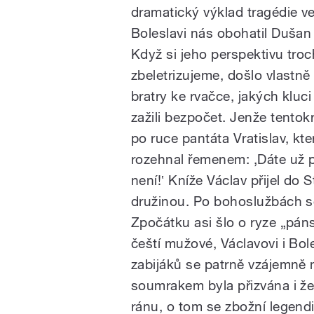
dramatický výklad tragédie ve
Boleslavi nás obohatil Dušan 
Když si jeho perspektivu tro
zbeletrizujeme, došlo vlastně
bratry ke rvačce, jakých kluc
zažili bezpočet. Jenže tentok
po ruce pantáta Vratislav, kte
rozehnal řemenem: ‚Dáte už p
není!‛ Kníže Václav přijel do 
družinou. Po bohoslužbách se
Zpočátku asi šlo o ryze „pánsk
čeští mužové, Václavovi i Bol
zabijáků se patrně vzájemně
soumrakem byla přizvána i že
ránu, o tom se zbožní legendi