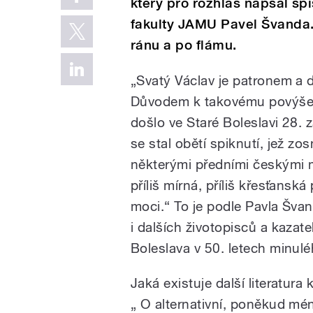
který pro rozhlas napsal spi
fakulty JAMU Pavel Švanda.
ránu a po flámu.
„Svatý Václav je patronem a
Důvodem k takovému povýšení
došlo ve Staré Boleslavi 28. z
se stal obětí spiknutí, jež zo
některými předními českými m
příliš mírná, příliš křesťansk
moci.“ To je podle Pavla Šva
i dalších životopisců a kazate
Boleslava v 50. letech minulé
Jaká existuje další literatura
„ O alternativní, poněkud mé