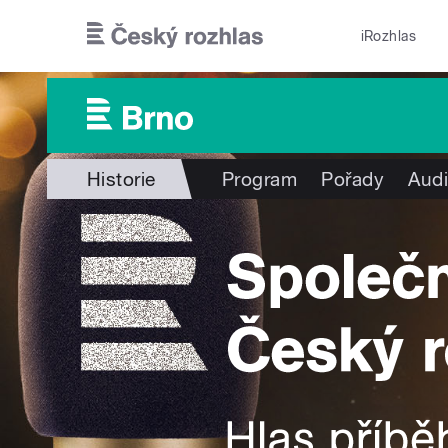
Přejít k hlavnímu obsahu
iRozhlas
Historie
Program
Pořady
Audi