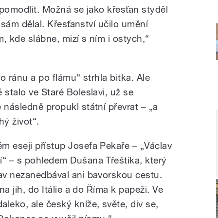
t pomodlit. Možná se jako křesťan styděl
 i sám dělal. Křesťanství učilo umění
m, kde slábne, mizí s ním i ostych,“
„po ránu a po flámu“ strhla bitka. Ale
 stalo ve Staré Boleslavi, už se
 následně propukl státní převrat – „a
hý život“.
m eseji přístup Josefa Pekaře – „Václav
í“ – s pohledem Dušana Třeštíka, který
lav nezanedbával ani bavorskou cestu.
na jih, do Itálie a do Říma k papeži. Ve
leko, ale český kníže, světe, div se,