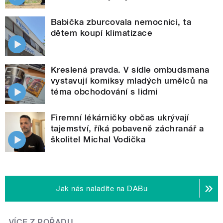
Babička zburcovala nemocnici, ta
dětem koupí klimatizace
Kreslená pravda. V sídle ombudsmana
vystavují komiksy mladých umělců na
téma obchodování s lidmi
Firemní lékárničky občas ukrývají
tajemství, říká pobaveně záchranář a
školitel Michal Vodička
Jak nás naladíte na DABu
VÍCE Z POŘADU