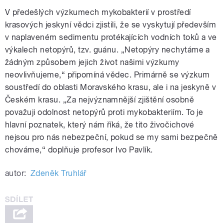
V předešlých výzkumech mykobakterií v prostředí
krasových jeskyní vědci zjistili, že se vyskytují především
v naplaveném sedimentu protékajících vodních toků a ve
výkalech netopýrů, tzv. guánu. „Netopýry nechytáme a
žádným způsobem jejich život našimi výzkumy
neovlivňujeme,“ připomíná vědec. Primárně se výzkum
soustředí do oblasti Moravského krasu, ale i na jeskyně v
Českém krasu. „Za nejvýznamnější zjištění osobně
považuji odolnost netopýrů proti mykobakteriím. To je
hlavní poznatek, který nám říká, že tito živočichové
nejsou pro nás nebezpeční, pokud se my sami bezpečně
chováme,“ doplňuje profesor Ivo Pavlík.
autor:
Zdeněk Truhlář