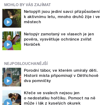
MOHLO BY VÁS ZAJÍMAT
Netopýři jsou jediní savci přizpůsobení
k aktivnímu letu, mnoho druhů žije i ve
městech
Netopýr zamotaný ve vlasech je jen
pověra, vysvětluje ochránce zvířat
Horáček
NEJPOSLOUCHANĚJŠÍ
Porodní tábor, ve kterém umíraly děti.
Historii místa připomínají v Dětřichově
dva pomníčky
Křeče ve svalech nejsou jen
o nedostatku hořčíku. Pomoct na ně
může i lák z kyselých okurek