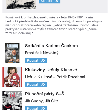
Koupit
Románová kronika ztraceného města - léta 1945–1961. Karin
Lednická předkládá do značné míry převratný, dosavadní paradigma
měnící obraz hornického regionu, jehož zahlazenou historii stále
překrývá tlustá vrstva mýtů a zakořeněných stereotypů o „černé
zemi a rudém kraji“.
Setkání s Karlem Čapkem
František Novotný
Koupit
Klukoviny Uršuly Klukové
Uršula Kluková – Patrik Rozehnal
Koupit
Půlnoční párty S+Š
Jiří Suchý, Jiří Šlitr
Koupit