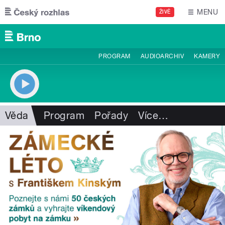
Přejít k hlavnímu obsahu
MENU
ŽIVĚ
PROGRAM
AUDIOARCHIV
KAMERY
Věda
Program
Pořady
Více
…