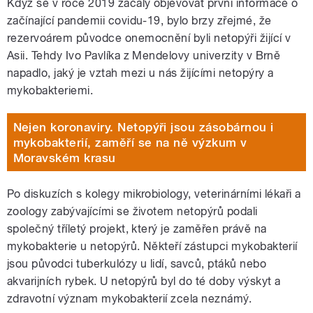
Když se v roce 2019 začaly objevovat první informace o
začínající pandemii covidu-19, bylo brzy zřejmé, že
rezervoárem původce onemocnění byli netopýři žijící v
Asii. Tehdy Ivo Pavlíka z Mendelovy univerzity v Brně
napadlo, jaký je vztah mezi u nás žijícími netopýry a
mykobakteriemi.
Nejen koronaviry. Netopýři jsou zásobárnou i
mykobakterií, zaměří se na ně výzkum v
Moravském krasu
Po diskuzích s kolegy mikrobiology, veterinárními lékaři a
zoology zabývajícími se životem netopýrů podali
společný tříletý projekt, který je zaměřen právě na
mykobakterie u netopýrů. Někteří zástupci mykobakterií
jsou původci tuberkulózy u lidí, savců, ptáků nebo
akvarijních rybek. U netopýrů byl do té doby výskyt a
zdravotní význam mykobakterií zcela neznámý.