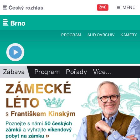
Přejít k hlavnímu obsahu
MENU
ŽIVĚ
PROGRAM
AUDIOARCHIV
KAMERY
Zábava
Program
Pořady
Více
…