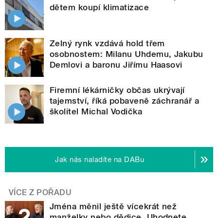
dětem koupí klimatizace
Zelný rynk vzdává hold třem
osobnostem: Milanu Uhdemu, Jakubu
Demlovi a baronu Jiřímu Haasovi
Firemní lékárničky občas ukrývají
tajemství, říká pobaveně záchranář a
školitel Michal Vodička
Jak nás naladíte na DABu
VÍCE Z POŘADU
Jména měnil ještě vícekrát než
manželky nebo dědice. Uhodnete