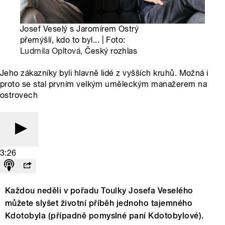
Josef Veselý s Jaromírem Ostrý
přemýšlí, kdo to byl... | Foto:
Ludmila Opltová
, Český rozhlas
Jeho zákazníky byli hlavně lidé z vyšších kruhů. Možná i
proto se stal prvním velkým uměleckým manažerem na
ostrovech
3:26
Každou neděli v pořadu Toulky Josefa Veselého
můžete slyšet životní příběh jednoho tajemného
Kdotobyla (případně pomyslné paní Kdotobylové).