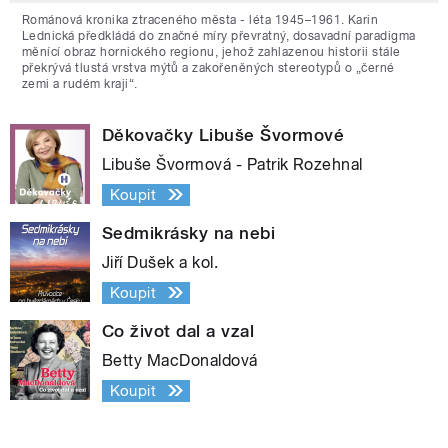
Románová kronika ztraceného města - léta 1945–1961. Karin
Lednická předkládá do značné míry převratný, dosavadní paradigma
měnící obraz hornického regionu, jehož zahlazenou historii stále
překrývá tlustá vrstva mýtů a zakořeněných stereotypů o „černé
zemi a rudém kraji“.
Děkovačky Libuše Švormové
Libuše Švormová - Patrik Rozehnal
Koupit
Sedmikrásky na nebi
Jiří Dušek a kol.
Koupit
Co život dal a vzal
Betty MacDonaldová
Koupit