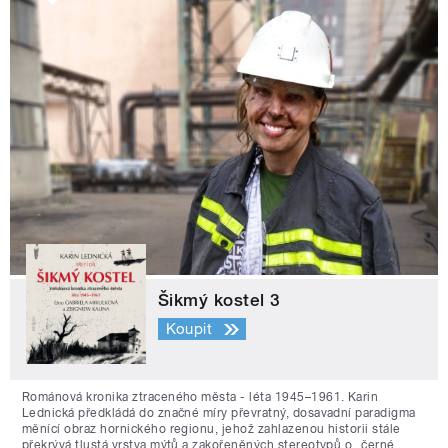
Šikmý kostel 3
Koupit
Románová kronika ztraceného města - léta 1945–1961. Karin
Lednická předkládá do značné míry převratný, dosavadní paradigma
měnící obraz hornického regionu, jehož zahlazenou historii stále
překrývá tlustá vrstva mýtů a zakořeněných stereotypů o „černé