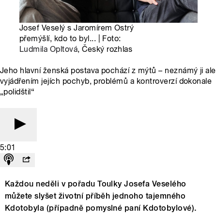
Josef Veselý s Jaromírem Ostrý
přemýšlí, kdo to byl... | Foto:
Ludmila Opltová
, Český rozhlas
Jeho hlavní ženská postava pochází z mýtů – neznámý ji ale
vyjádřením jejích pochyb, problémů a kontroverzí dokonale
„polidštil“
5:01
Každou neděli v pořadu Toulky Josefa Veselého
můžete slyšet životní příběh jednoho tajemného
Kdotobyla (případně pomyslné paní Kdotobylové).