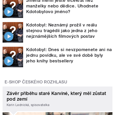
Jména měnil ještě vícekrát než
manželky nebo dědice. Uhodnete
Kdotobylovo jméno?
Kdotobyl: Neznámý prožil v reálu
stejnou tragédii jako jedna z jeho
nejznámějších filmových postav
Kdotobyl: Dnes si nevzpomenete ani na
jednu povídku, ale ve své době byly
jeho knihy bestsellery
E-SHOP ČESKÉHO ROZHLASU
Závěr příběhu staré Karviné, který měl zůstat
pod zemí
Karin Lednická, spisovatelka