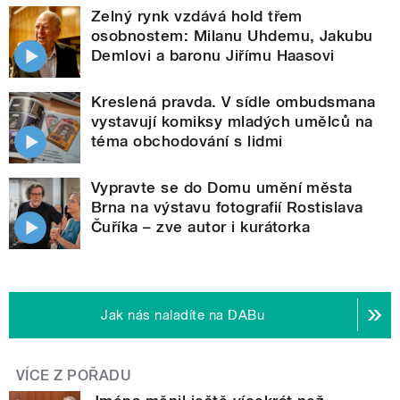
Zelný rynk vzdává hold třem
osobnostem: Milanu Uhdemu, Jakubu
Demlovi a baronu Jiřímu Haasovi
Kreslená pravda. V sídle ombudsmana
vystavují komiksy mladých umělců na
téma obchodování s lidmi
Vypravte se do Domu umění města
Brna na výstavu fotografií Rostislava
Čuříka – zve autor i kurátorka
Jak nás naladíte na DABu
VÍCE Z POŘADU