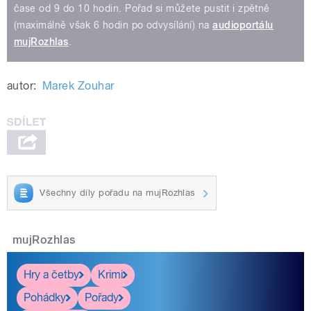
čase od 9 do 10 hodin. Pořad si můžete pustit i zpětně
(maximálně však 6 hodin po odvysílání) na
audioportálu
mujRozhlas
.
autor:
Marek Zouhar
Všechny díly pořadu na mujRozhlas
mujRozhlas
Hry a četby
Krimi
Pohádky
Pořady