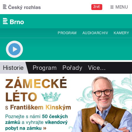
Přejít k hlavnímu obsahu
MENU
ŽIVĚ
PROGRAM
AUDIOARCHIV
KAMERY
Historie
Program
Pořady
Více
…