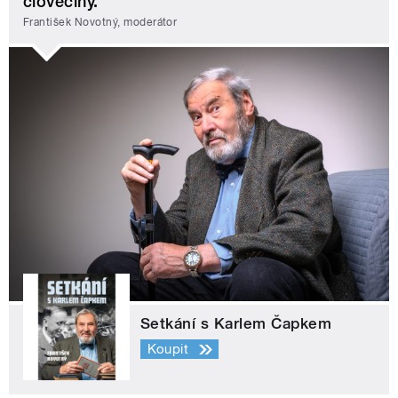
člověčiny.
František Novotný, moderátor
Setkání s Karlem Čapkem
Koupit