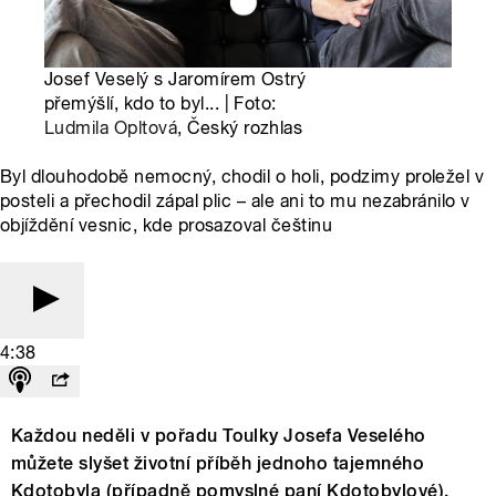
Josef Veselý s Jaromírem Ostrý
přemýšlí, kdo to byl... | Foto:
Ludmila Opltová
, Český rozhlas
Byl dlouhodobě nemocný, chodil o holi, podzimy proležel v
posteli a přechodil zápal plic – ale ani to mu nezabránilo v
objíždění vesnic, kde prosazoval češtinu
4:38
Každou neděli v pořadu Toulky Josefa Veselého
můžete slyšet životní příběh jednoho tajemného
Kdotobyla (případně pomyslné paní Kdotobylové).