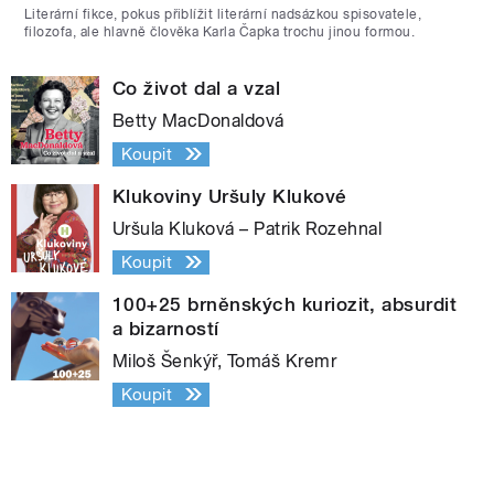
Literární fikce, pokus přiblížit literární nadsázkou spisovatele,
filozofa, ale hlavně člověka Karla Čapka trochu jinou formou.
Co život dal a vzal
Betty MacDonaldová
Koupit
Klukoviny Uršuly Klukové
Uršula Kluková – Patrik Rozehnal
Koupit
100+25 brněnských kuriozit, absurdit
a bizarností
Miloš Šenkýř, Tomáš Kremr
Koupit