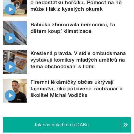
o nedostatku hořčíku. Pomoct na ně
může i lák z kyselých okurek
Babička zburcovala nemocnici, ta
dětem koupí klimatizace
Kreslená pravda. V sídle ombudsmana
vystavují komiksy mladých umělců na
téma obchodování s lidmi
Firemní lékárničky občas ukrývají
tajemství, říká pobaveně záchranář a
školitel Michal Vodička
Jak nás naladíte na DABu