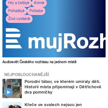
Hry a četby
Krimi
Pohádky
Pořady
Živé vysílání
Audiosvět Českého rozhlasu na jednom místě
NEJPOSLOUCHANĚJŠÍ
Porodní tábor, ve kterém umíraly děti.
Historii místa připomínají v Dětřichově
dva pomníčky
Křeče ve svalech nejsou jen