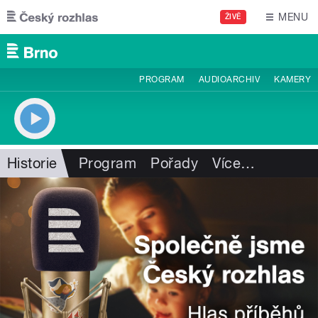
Přejít k hlavnímu obsahu
MENU
ŽIVĚ
PROGRAM
AUDIOARCHIV
KAMERY
Historie
Program
Pořady
Více
…