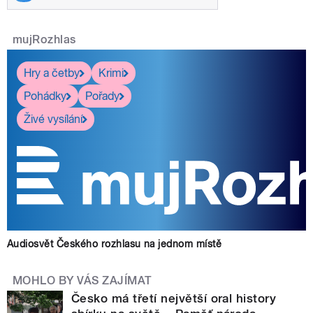
mujRozhlas
Hry a četby
Krimi
Pohádky
Pořady
Živé vysílání
Audiosvět Českého rozhlasu na jednom místě
MOHLO BY VÁS ZAJÍMAT
Česko má třetí největší oral history