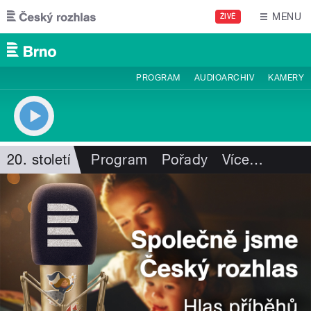
Přejít k hlavnímu obsahu
MENU
ŽIVĚ
PROGRAM
AUDIOARCHIV
KAMERY
20. století
Program
Pořady
Více
…