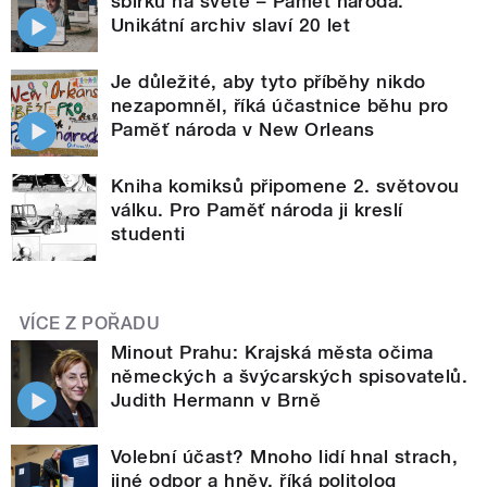
sbírku na světě – Paměť národa.
Unikátní archiv slaví 20 let
Je důležité, aby tyto příběhy nikdo
nezapomněl, říká účastnice běhu pro
Paměť národa v New Orleans
Kniha komiksů připomene 2. světovou
válku. Pro Paměť národa ji kreslí
studenti
VÍCE Z POŘADU
Minout Prahu: Krajská města očima
německých a švýcarských spisovatelů.
Judith Hermann v Brně
Volební účast? Mnoho lidí hnal strach,
jiné odpor a hněv, říká politolog