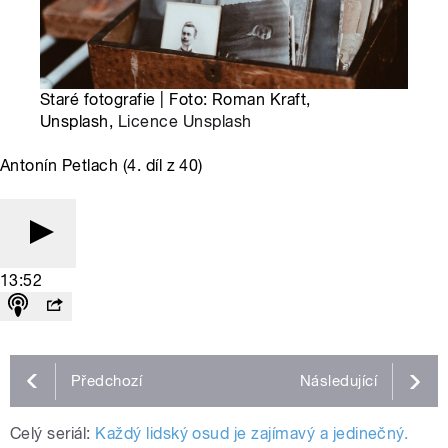
Staré fotografie | Foto: Roman Kraft,
Unsplash,
Licence Unsplash
Antonín Petlach (4. díl z 40)
13:52
Předchozí
Následující
Celý seriál:
Každý lidský osud je zajímavý a jedinečný.