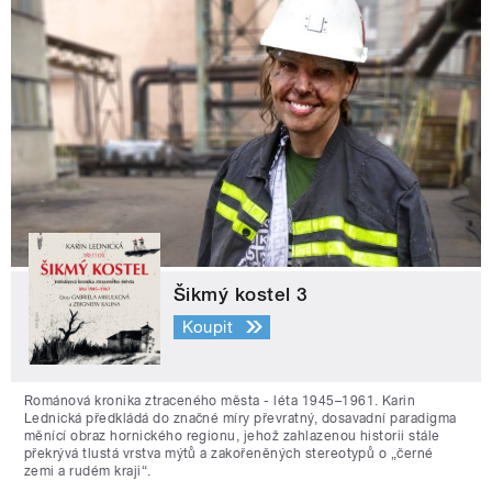
Šikmý kostel 3
Koupit
Románová kronika ztraceného města - léta 1945–1961. Karin
Lednická předkládá do značné míry převratný, dosavadní paradigma
měnící obraz hornického regionu, jehož zahlazenou historii stále
překrývá tlustá vrstva mýtů a zakořeněných stereotypů o „černé
zemi a rudém kraji“.