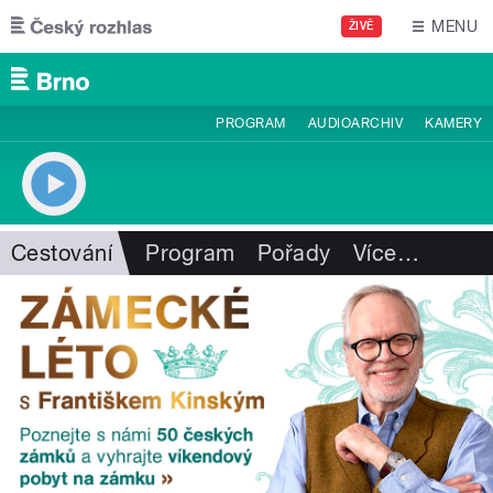
Přejít k hlavnímu obsahu
MENU
ŽIVĚ
PROGRAM
AUDIOARCHIV
KAMERY
Cestování
Program
Pořady
Více
…