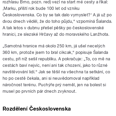
rozhlasu Brno, pozn. red) vezl na start mé cesty a říkal:
‚Marku, příští rok bude 100 let od vzniku
Československa. Co by se tak dalo vymyslet?‘ A já už po
dvou dnech věděl, že do toho půjdu,“ vzpomíná Šalanda.
A tak letos v dubnu přešel pěšky po československé
hranici, ze slezské Hrčavy až do moravského Lanžhota.
„Samotná hranice má okolo 250 km, já ušel necelých
360 km, protože jsem to bral cikcak,“ popisuje Šalanda
cestu, při níž sešil republiku. A pokračuje: „To, co mě na
cestách baví nejvíc, není ani tak chození, jako to různé
navštěvování lidí.“ Jak se těšil na všechna ta setkání, co
ho po cestě čekala, ani si neuvědomoval například
náročnost terénu. Puchýře prý neměl, jen na bolest si
musel po prvních pár dnech zvyknout.
Rozdělení Československa