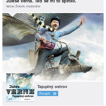
Julese Verna. Teď se mi to splnilo.
Václav Žmolík, moderátor
Tajuplný ostrov
Koupit