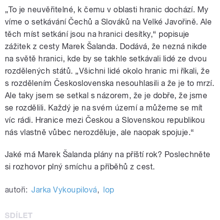
„To je neuvěřitelné, k čemu v oblasti hranic dochází. My
víme o setkávání Čechů a Slováků na Velké Javořině. Ale
těch míst setkání jsou na hranici desítky,“ popisuje
zážitek z cesty Marek Šalanda. Dodává, že nezná nikde
na světě hranici, kde by se takhle setkávali lidé ze dvou
rozdělených států. „Všichni lidé okolo hranic mi říkali, že
s rozdělením Československa nesouhlasili a že je to mrzí.
Ale taky jsem se setkal s názorem, že je dobře, že jsme
se rozdělili. Každý je na svém území a můžeme se mít
víc rádi. Hranice mezi Českou a Slovenskou republikou
nás vlastně vůbec nerozděluje, ale naopak spojuje.“
Jaké má Marek Šalanda plány na příští rok? Poslechněte
si rozhovor plný smíchu a příběhů z cest.
autoři:
Jarka Vykoupilová
,
lop