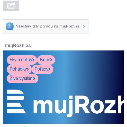
Všechny díly pořadu na mujRozhlas
mujRozhlas
Hry a četby
Krimi
Pohádky
Pořady
Živé vysílání