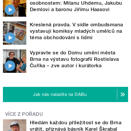
osobnostem: Milanu Uhdemu, Jakubu
Demlovi a baronu Jiřímu Haasovi
Kreslená pravda. V sídle ombudsmana
vystavují komiksy mladých umělců na
téma obchodování s lidmi
Vypravte se do Domu umění města
Brna na výstavu fotografií Rostislava
Čuříka – zve autor i kurátorka
Jak nás naladíte na DABu
VÍCE Z POŘADU
Hledám každou příležitost se do Brna
vrátit, přiznává básník Karel Škrabal