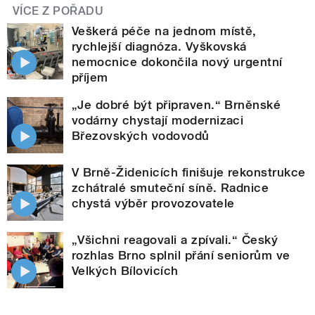
VÍCE Z POŘADU
Veškerá péče na jednom místě,
rychlejší diagnóza. Vyškovská
nemocnice dokončila nový urgentní
příjem
„Je dobré být připraven.“ Brněnské
vodárny chystají modernizaci
Březovských vodovodů
V Brně-Židenicích finišuje rekonstrukce
zchátralé smuteční síně. Radnice
chystá výběr provozovatele
„Všichni reagovali a zpívali.“ Český
rozhlas Brno splnil přání seniorům ve
Velkých Bílovicích