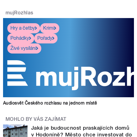
mujRozhlas
Hry a četby
Krimi
Pohádky
Pořady
Živé vysílání
Audiosvět Českého rozhlasu na jednom místě
MOHLO BY VÁS ZAJÍMAT
Jaká je budoucnost praskajících domů
v Hodoníně? Město chce investovat do