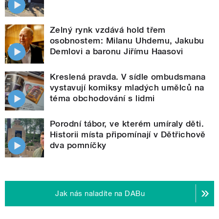
Zelný rynk vzdává hold třem
osobnostem: Milanu Uhdemu, Jakubu
Demlovi a baronu Jiřímu Haasovi
Kreslená pravda. V sídle ombudsmana
vystavují komiksy mladých umělců na
téma obchodování s lidmi
Porodní tábor, ve kterém umíraly děti.
Historii místa připomínají v Dětřichově
dva pomníčky
Jak nás naladíte na DABu