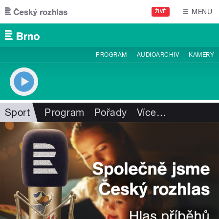
Přejít k hlavnímu obsahu
MENU
ŽIVĚ
PROGRAM
AUDIOARCHIV
KAMERY
Sport
Program
Pořady
Více
…