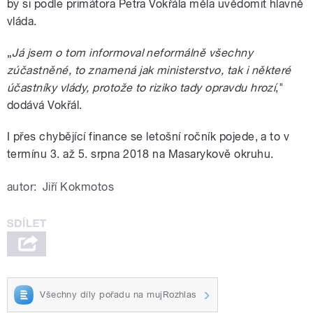
by si podle primátora Petra Vokřála měla uvědomit hlavně
vláda.
„
Já jsem o tom informoval neformálně všechny
zúčastněné, to znamená jak ministerstvo, tak i některé
účastníky vlády, protože to riziko tady opravdu hrozí
,"
dodává Vokřál.
I přes chybějící finance se letošní ročník pojede, a to v
termínu 3. až 5. srpna 2018 na Masarykově okruhu.
autor:
Jiří Kokmotos
Všechny díly pořadu na mujRozhlas