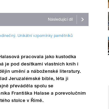
Následující
díl
jedinečný. Unikátní vzpomínky pamětníků
alasová pracovala jako kustodka
 je pod desítkami vlastních knih i
 dějin umění a náboženské literatury.
lad Jeruzalémské bible, léta ji
tajně převáděla spolu se
íka Františka Halase a porevolučním
ého stolce v Římě.