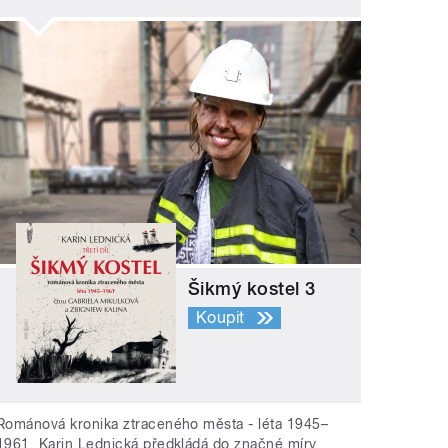
Šikmý kostel 3
Koupit
Románová kronika ztraceného města - léta 1945–
1961. Karin Lednická předkládá do značné míry