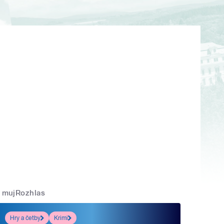
mujRozhlas
Hry a četby
Krimi