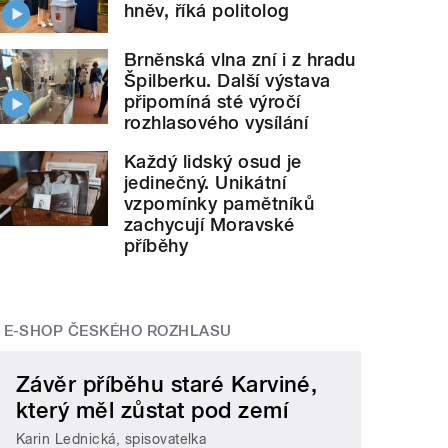
hněv, říká politolog
Brněnská vlna zní i z hradu
Špilberku. Další výstava
připomíná sté výročí
rozhlasového vysílání
Každý lidský osud je
jedinečný. Unikátní
vzpomínky pamětníků
zachycují Moravské
příběhy
E-SHOP ČESKÉHO ROZHLASU
Závěr příběhu staré Karviné,
který měl zůstat pod zemí
Karin Lednická, spisovatelka