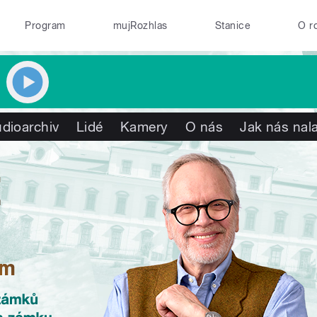
Program
mujRozhlas
Stanice
O r
dioarchiv
Lidé
Kamery
O nás
Jak nás nala