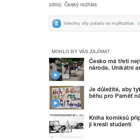
zdroj:
Český rozhlas
Všechny díly pořadu na mujRozhlas
MOHLO BY VÁS ZAJÍMAT
Česko má třetí nej
národa. Unikátní ar
Je důležité, aby t
běhu pro Paměť n
Kniha komiksů při
ji kreslí studenti