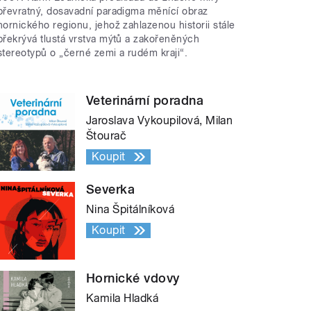
převratný, dosavadní paradigma měnící obraz
hornického regionu, jehož zahlazenou historii stále
překrývá tlustá vrstva mýtů a zakořeněných
stereotypů o „černé zemi a rudém kraji“.
Veterinární poradna
Jaroslava Vykoupilová, Milan
Štourač
Koupit
Severka
Nina Špitálníková
Koupit
Hornické vdovy
Kamila Hladká