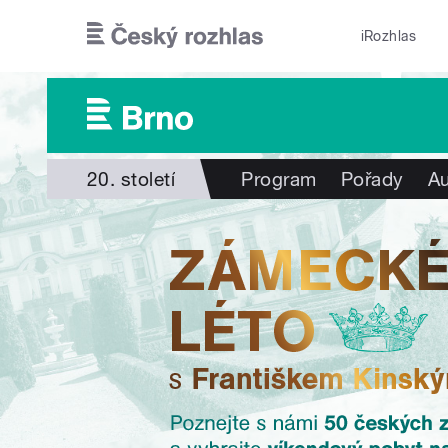
Přejít k hlavnímu obsahu
iRozhlas
20. století
Program
Pořady
Au