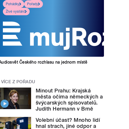
Pohádky
Pořady
Živé vysílání
Audiosvět Českého rozhlasu na jednom místě
VÍCE Z POŘADU
Minout Prahu: Krajská
města očima německých a
švýcarských spisovatelů.
Judith Hermann v Brně
Volební účast? Mnoho lidí
hnal strach, jiné odpor a