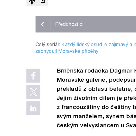
Předchozí
díl
Celý seriál:
Každý lidský osud je zajímavý a 
zachycují Moravské příběhy
Brněnská rodačka Dagmar H
Moravské galerie, podepsaná
překladů z oblasti beletrie,
Jejím životním dílem je přek
z francouzštiny do češtiny 
svým manželem, synem básn
českým velvyslancem u Svat