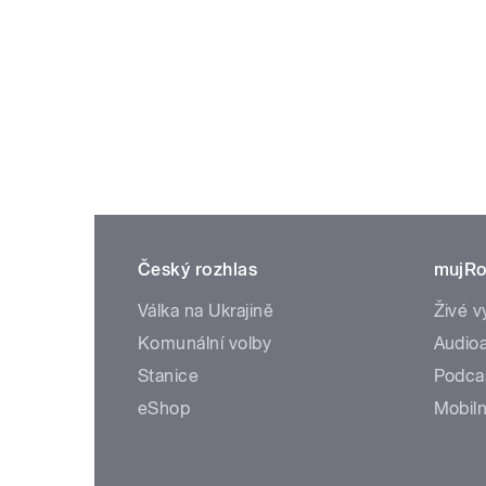
Český rozhlas
mujRo
Válka na Ukrajině
Živé v
Komunální volby
Audioa
Stanice
Podca
eShop
Mobiln