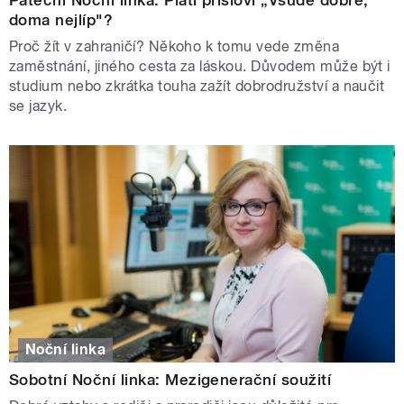
doma nejlíp"?
Proč žít v zahraničí? Někoho k tomu vede změna
zaměstnání, jiného cesta za láskou. Důvodem může být i
studium nebo zkrátka touha zažít dobrodružství a naučit
se jazyk.
Noční linka
Sobotní Noční linka: Mezigenerační soužití