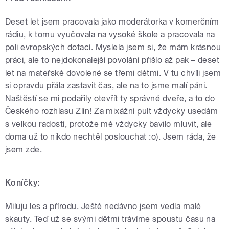
Deset let jsem pracovala jako moderátorka v komerčním
rádiu, k tomu vyučovala na vysoké škole a pracovala na
poli evropských dotací. Myslela jsem si, že mám krásnou
práci, ale to nejdokonalejší povolání přišlo až pak – deset
let na mateřské dovolené se třemi dětmi. V tu chvíli jsem
si opravdu přála zastavit čas, ale na to jsme malí páni.
Naštěstí se mi podařily otevřít ty správné dveře, a to do
Českého rozhlasu Zlín! Za mixážní pult vždycky usedám
s velkou radostí, protože mě vždycky bavilo mluvit, ale
doma už to nikdo nechtěl poslouchat :o)
. Jsem ráda, že
jsem zde.
Koníčky:
Miluju les a přírodu. Ještě nedávno jsem vedla malé
skauty. Teď už se svými dětmi trávíme spoustu času na