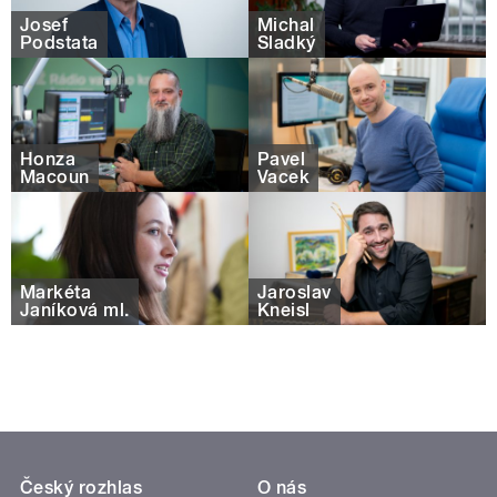
Josef
Michal
Podstata
Sladký
Honza
Pavel
Macoun
Vacek
Markéta
Jaroslav
Janíková ml.
Kneisl
Český rozhlas
O nás