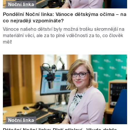
Noční linka
Pondělní Noční linka: Vánoce dětskýma očima – na
co nejraději vzpomínáte?
Vánoce našeho dětství byly možná trošku skromnější na
materiální věci, ale za to plné vděčnosti za to, co člověk
měl!
Noční linka
Páteční Noční linka: Platí přísloví „Všude dobře,