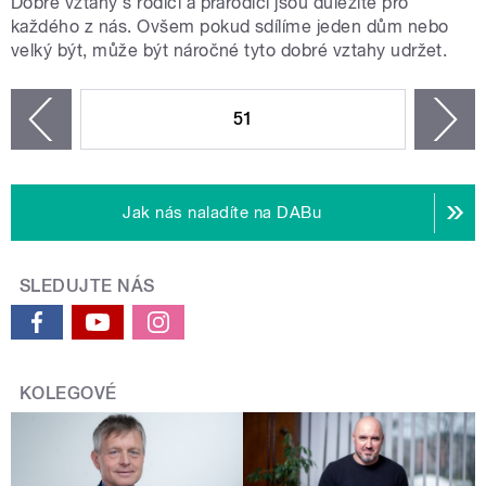
Dobré vztahy s rodiči a prarodiči jsou důležité pro
každého z nás. Ovšem pokud sdílíme jeden dům nebo
velký být, může být náročné tyto dobré vztahy udržet.
STRÁNKY
51
n
zí
Jak nás naladíte na DABu
SLEDUJTE NÁS
KOLEGOVÉ