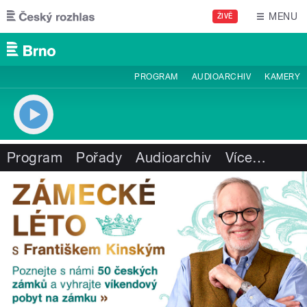
Přejít k hlavnímu obsahu
MENU
ŽIVĚ
PROGRAM
AUDIOARCHIV
KAMERY
Program
Pořady
Audioarchiv
Více
…