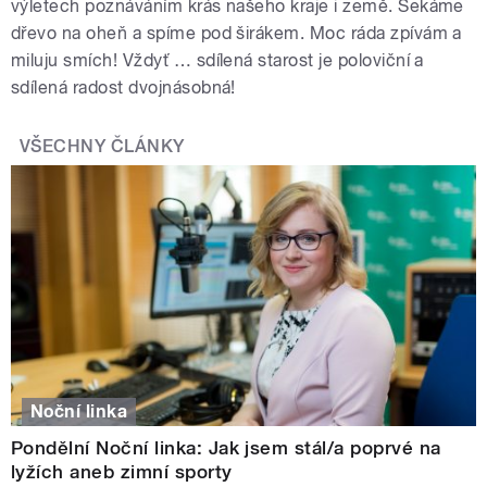
výletech poznáváním krás našeho kraje i země. Sekáme
dřevo na oheň a spíme pod širákem. Moc ráda zpívám a
miluju smích! Vždyť … sdílená starost je poloviční a
sdílená radost dvojnásobná!
VŠECHNY ČLÁNKY
Noční linka
Pondělní Noční linka: Jak jsem stál/a poprvé na
lyžích aneb zimní sporty