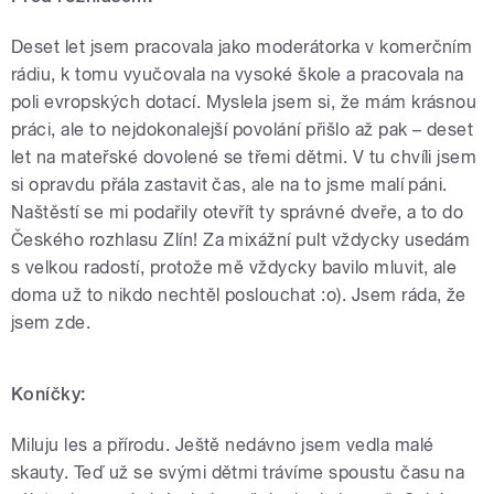
Deset let jsem pracovala jako moderátorka v komerčním
rádiu, k tomu vyučovala na vysoké škole a pracovala na
poli evropských dotací. Myslela jsem si, že mám krásnou
práci, ale to nejdokonalejší povolání přišlo až pak – deset
let na mateřské dovolené se třemi dětmi. V tu chvíli jsem
si opravdu přála zastavit čas, ale na to jsme malí páni.
Naštěstí se mi podařily otevřít ty správné dveře, a to do
Českého rozhlasu Zlín! Za mixážní pult vždycky usedám
s velkou radostí, protože mě vždycky bavilo mluvit, ale
doma už to nikdo nechtěl poslouchat :o)
. Jsem ráda, že
jsem zde.
Koníčky:
Miluju les a přírodu. Ještě nedávno jsem vedla malé
skauty. Teď už se svými dětmi trávíme spoustu času na