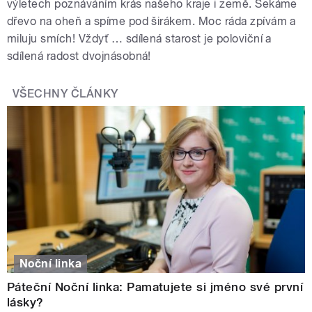
výletech poznáváním krás našeho kraje i země. Sekáme
dřevo na oheň a spíme pod širákem. Moc ráda zpívám a
miluju smích! Vždyť … sdílená starost je poloviční a
sdílená radost dvojnásobná!
VŠECHNY ČLÁNKY
Noční linka
Páteční Noční linka: Pamatujete si jméno své první
lásky?