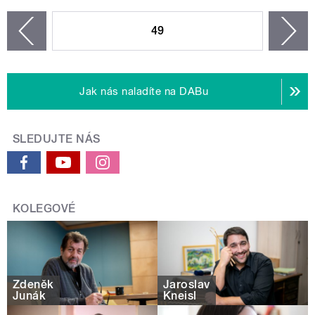
STRÁNKY
49
n
zí
Jak nás naladíte na DABu
SLEDUJTE NÁS
KOLEGOVÉ
Zdeněk
Jaroslav
Junák
Kneisl