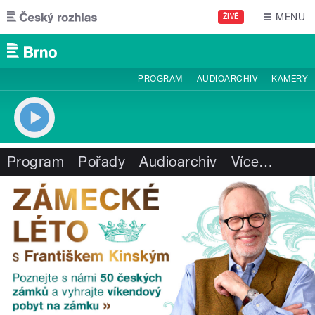
Přejít k hlavnímu obsahu
MENU
ŽIVĚ
PROGRAM
AUDIOARCHIV
KAMERY
Program
Pořady
Audioarchiv
Více
…