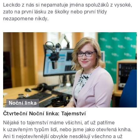
Leckdo z nás si nepamatuje jména spolužáků z vysoké,
zato na první lásku ze školky nebo první třídy
nezapomene nikdy.
Noční linka
Čtvrteční Noční linka: Tajemství
Nějaké to tajemství máme všichni, ať už patříme
k uzavřeným typům lidí, nebo jsme jako otevřená kniha.
Ani ti nejotevřenější obvykle nesdělují všechno a už