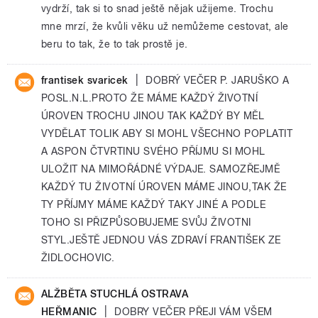
vydrží, tak si to snad ještě nějak užijeme. Trochu
mne mrzí, že kvůli věku už nemůžeme cestovat, ale
beru to tak, že to tak prostě je.
|
frantisek svaricek
DOBRÝ VEČER P. JARUŠKO A
POSL.N.L.PROTO ŽE MÁME KAŽDÝ ŽIVOTNÍ
ÚROVEN TROCHU JINOU TAK KAŽDÝ BY MĚL
VYDĚLAT TOLIK ABY SI MOHL VŠECHNO POPLATIT
A ASPON ČTVRTINU SVÉHO PŘÍJMU SI MOHL
ULOŽIT NA MIMOŘÁDNÉ VÝDAJE. SAMOZŘEJMĚ
KAŽDÝ TU ŽIVOTNÍ ÚROVEN MÁME JINOU,TAK ŽE
TY PŘÍJMY MÁME KAŽDÝ TAKY JINÉ A PODLE
TOHO SI PŘIZPŮSOBUJEME SVŮJ ŽIVOTNI
STYL.JEŠTĚ JEDNOU VÁS ZDRAVÍ FRANTIŠEK ZE
ŽIDLOCHOVIC.
ALŽBĚTA STUCHLÁ OSTRAVA
|
HEŘMANIC
DOBRY VEČER PŘEJI VÁM VŠEM