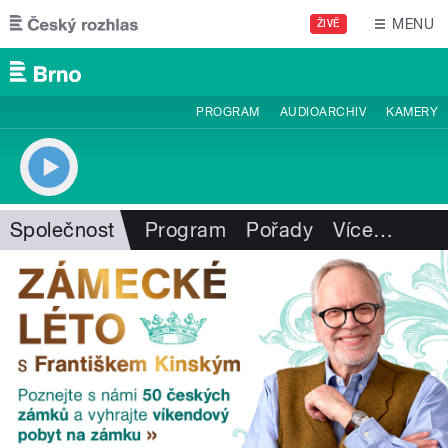
Přejít k hlavnímu obsahu
MENU
ŽIVĚ
PROGRAM
AUDIOARCHIV
KAMERY
Společnost
Program
Pořady
Více
…