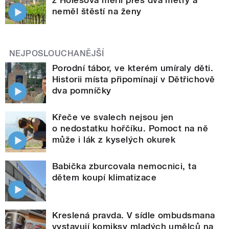
z Holešova měřil přes dva metry a
neměl štěstí na ženy
NEJPOSLOUCHANĚJŠÍ
Porodní tábor, ve kterém umíraly děti.
Historii místa připomínají v Dětřichově
dva pomníčky
Křeče ve svalech nejsou jen
o nedostatku hořčíku. Pomoct na ně
může i lák z kyselých okurek
Babička zburcovala nemocnici, ta
dětem koupí klimatizace
Kreslená pravda. V sídle ombudsmana
vystavují komiksy mladých umělců na