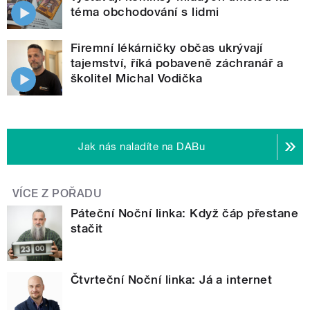
téma obchodování s lidmi
Firemní lékárničky občas ukrývají
tajemství, říká pobaveně záchranář a
školitel Michal Vodička
Jak nás naladíte na DABu
VÍCE Z POŘADU
Páteční Noční linka: Když čáp přestane
stačit
Čtvrteční Noční linka: Já a internet