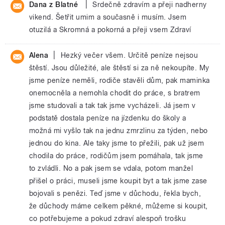
|
Dana z Blatné
Srdečně zdravím a přeji nadherny
vikend. Šetřit umim a současně i musím. Jsem
otuzilá a Skromná a pokorná a přeji vsem Zdraví
|
Alena
Hezký večer všem. Určitě peníze nejsou
štěstí. Jsou důležité, ale štěstí si za ně nekoupíte. My
jsme peníze neměli, rodiče stavěli dům, pak maminka
onemocněla a nemohla chodit do práce, s bratrem
jsme studovali a tak tak jsme vycházeli. Já jsem v
podstatě dostala peníze na jízdenku do školy a
možná mi vyšlo tak na jednu zmrzlinu za týden, nebo
jednou do kina. Ale taky jsme to přežili, pak už jsem
chodila do práce, rodičům jsem pomáhala, tak jsme
to zvládli. No a pak jsem se vdala, potom manžel
přišel o práci, museli jsme koupit byt a tak jsme zase
bojovali s penězi. Teď jsme v důchodu, řekla bych,
že důchody máme celkem pěkné, můžeme si koupit,
co potřebujeme a pokud zdraví alespoň trošku