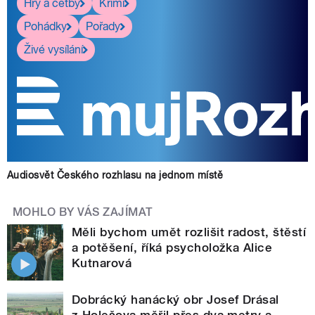
Hry a četby
Krimi
Pohádky
Pořady
Živé vysílání
Audiosvět Českého rozhlasu na jednom místě
MOHLO BY VÁS ZAJÍMAT
Měli bychom umět rozlišit radost, štěstí
a potěšení, říká psycholožka Alice
Kutnarová
Dobrácký hanácký obr Josef Drásal