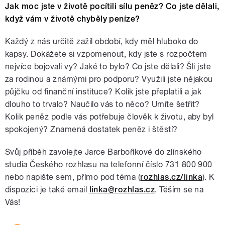
Jak moc jste v životě pocítili sílu peněz? Co jste dělali,
když vám v životě chyběly peníze?
Každý z nás určitě zažil období, kdy měl hluboko
do
kapsy. Dokážete si vzpomenout, kdy jste s rozpočtem
nejvíce bojovali vy?
Jaké to bylo? Co jste dělali? Šli jste
za rodinou a známými pro podporu?
Využili jste nějakou
půjčku od finanční instituce? Kolik jste přeplatili a
jak
dlouho to trvalo? Naučilo vás to něco? Umíte šetřit?
Kolik peněz podle
vás potřebuje člověk k životu, aby byl
spokojený? Znamená dostatek peněz i
štěstí?
Svůj příběh zavolejte Jarce Barboříkové do zlínského
studia Českého rozhlasu na telefonní číslo 731 800 900
nebo napište sem, přímo pod téma (
rozhlas.cz/linka
). K
dispozici je také email
linka@rozhlas.cz
. Těším se na
Vás!