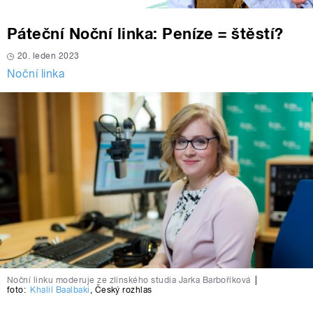
Páteční Noční linka: Peníze = štěstí?
20. leden 2023
Noční linka
Noční linku moderuje ze zlínského studia Jarka Barboříková
|
foto:
Khalil Baalbaki
,
Český rozhlas