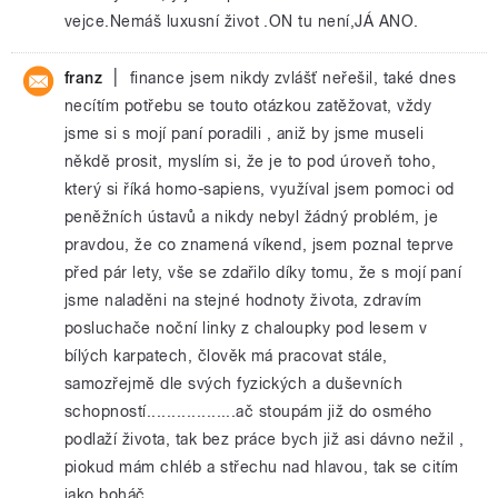
vejce.Nemáš luxusní život .ON tu není,JÁ ANO.
|
franz
finance jsem nikdy zvlášť neřešil, také dnes
necítím potřebu se touto otázkou zatěžovat, vždy
jsme si s mojí paní poradili , aniž by jsme museli
někdě prosit, myslím si, že je to pod úroveň toho,
který si říká homo-sapiens, využíval jsem pomoci od
peněžních ústavů a nikdy nebyl žádný problém, je
pravdou, že co znamená víkend, jsem poznal teprve
před pár lety, vše se zdařilo díky tomu, že s mojí paní
jsme naladěni na stejné hodnoty života, zdravím
posluchače noční linky z chaloupky pod lesem v
bílých karpatech, člověk má pracovat stále,
samozřejmě dle svých fyzických a duševních
schopností..................ač stoupám již do osmého
podlaží života, tak bez práce bych již asi dávno nežil ,
piokud mám chléb a střechu nad hlavou, tak se citím
jako boháč