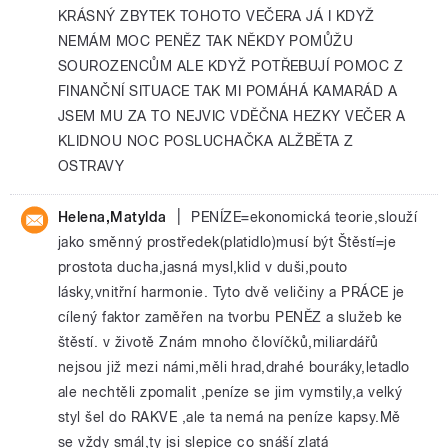
KRÁSNÝ ZBYTEK TOHOTO VEČERA JÁ I KDYŽ
NEMÁM MOC PENĚZ TAK NĚKDY POMŮŽU
SOUROZENCŮM ALE KDYŽ POTŘEBUJÍ POMOC Z
FINANČNÍ SITUACE TAK MI POMÁHÁ KAMARÁD A
JSEM MU ZA TO NEJVIC VDĚČNA HEZKY VEČER A
KLIDNOU NOC POSLUCHAČKA ALŽBĚTA Z
OSTRAVY
|
Helena,Matylda
PENÍZE=ekonomická teorie,slouží
jako směnný prostředek(platidlo)musí být Štěstí=je
prostota ducha,jasná mysl,klid v duši,pouto
lásky,vnitřní harmonie. Tyto dvě veličiny a PRÁCE je
cílený faktor zaměřen na tvorbu PENĚZ a služeb ke
štěstí. v životě Znám mnoho človíčků,miliardářů
nejsou již mezi námi,měli hrad,drahé bouráky,letadlo
ale nechtěli zpomalit ,peníze se jim vymstily,a velký
styl šel do RAKVE ,ale ta nemá na peníze kapsy.Mě
se vždy smál,ty jsi slepice co snáší zlatá