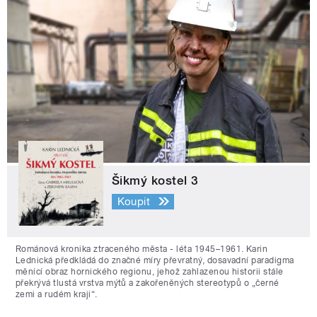
Šikmý kostel 3
Koupit
Románová kronika ztraceného města - léta 1945–1961. Karin
Lednická předkládá do značné míry převratný, dosavadní paradigma
měnící obraz hornického regionu, jehož zahlazenou historii stále
překrývá tlustá vrstva mýtů a zakořeněných stereotypů o „černé
zemi a rudém kraji“.