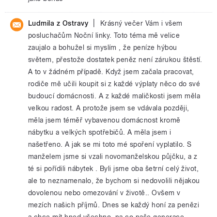
|
Ludmila z Ostravy
Krásný večer Vám i všem
posluchačům Noční linky. Toto téma mě velice
zaujalo a bohužel si myslím , že peníze hýbou
světem, přestože dostatek peněz není zárukou štěstí.
A to v žádném případě. Když jsem začala pracovat,
rodiče mě učili koupit si z každé výplaty něco do své
budoucí domácnosti. A z každé maličkosti jsem měla
velkou radost. A protože jsem se vdávala později,
měla jsem téměř vybavenou domácnost kromě
nábytku a velkých spotřebičů. A měla jsem i
našetřeno. A jak se mi toto mé spoření vyplatilo. S
manželem jsme si vzali novomanželskou půjčku, a z
té si pořídili nábytek . Byli jsme oba šetrní celý život,
ale to neznamenalo, že bychom si nedovolili nějakou
dovolenou nebo omezování v životě.. Ovšem v
mezích našich příjmů. Dnes se každý honí za penězi
a chce mít hned všechno, na co naše generace