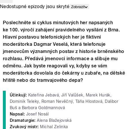
Nedostupné epizody jsou skryté
Zobrazit
Poslechněte si cyklus minutových her napsaných
ke 100. výročí zahájení pravidelného vysílání z Brna.
Hlavní postavou telefonických her je fiktivní
moderátorka Dagmar Veselá, která telefonuje
jmenovcům významných postav z historie brněnského
rozhlasu. Předává jmenovci informace a slibuje mu
odměnu. Jak byste reagovali vy, kdyby se vám
moderátorka dovolala do čekárny u zubaře, na dětské
hřiště nebo do tramvajového depa?
Účinkují:
Kateřina Jebavá, Jiří Valůšek, Marek Hurák,
Dominik Teleky, Roman Nevěčný, Táňa Hlostová, Dalibor
Buš a Barbora Goldmannová
Napsal:
Josef Nosál
Dramaturgie:
Alena Blažejovská
Zvukový mistr:
Michal Zelinka