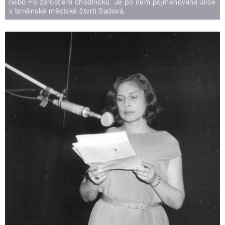
nebo Po zarostlém chodníčku. Je po něm pojmenovaná ulice
v brněnské městské čtvrti Sadová.