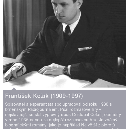
František Kožík (1909-1997)
Spisovatel a esperantista spolupracoval od roku 1930 s
brněnským Radiojournalem. Psal rozhlasové hry –
nejslavnější se stal výpravný epos Cristobal Colón, oceněný
v roce 1936 cenou za nejlepší rozhlasovou hru. Je známý
biografickými romány, jako je například Největší z pierotů