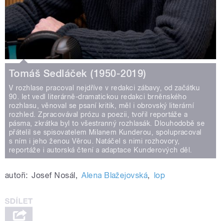
Tomáš Sedláček (1950-2019)
V rozhlase pracoval nejdříve v redakci zábavy, od začátku
90. let vedl literárně-dramatickou redakci brněnského
rozhlasu, věnoval se psaní kritik, měl i obrovský literární
rozhled. Zpracovával prózu a poezii, tvořil reportáže a
pásma, zkrátka byl to všestranný rozhlasák. Dlouhodobě se
přátelil se spisovatelem Milanem Kunderou, spolupracoval
s ním i jeho ženou Věrou. Natáčel s nimi rozhovory,
reportáže i autorská čtení a adaptace Kunderových děl.
autoři:
Josef Nosál
,
Alena Blažejovská
,
lop