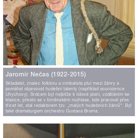
Jaromír Nečas (1922-2015)
Skladatel, znalec folkloru a cimbalista plul mezi žánry a
pomáhal objevovat hudební talenty (například sourozence
Ulrychovy). Srdcem byl nejblíže k lidové písni, vzděláním ke
klasice, přesto se v brněnském rozhlase, kde pracoval přes
třicet let, stal redaktorem tzv. „malých hudebních žánrů“. Byl
také dramaturgem orchestru Gustava Broma.