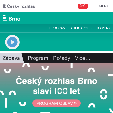
Přejít k hlavnímu obsahu
MENU
ŽIVĚ
PROGRAM
AUDIOARCHIV
KAMERY
Zábava
Program
Pořady
Více
…