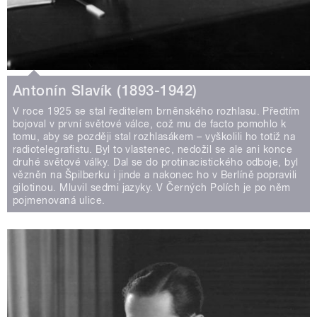
Antonín Slavík (1893-1942)
V roce 1925 se stal ředitelem brněnského rozhlasu. Předtím
bojoval v první světové válce, což mu de facto pomohlo k
tomu, aby se později stal rozhlasákem – vyškolili ho totiž na
radiotelegrafistu. Byl to vlastenec, nedožil se ale ani konce
druhé světové války. Dal se do protinacistického odboje, byl
vězněn na Špilberku i jinde a nakonec ho v Berlíně popravili
gilotinou. Mluvil sedmi jazyky. V Černých Polích je po něm
pojmenovaná ulice.