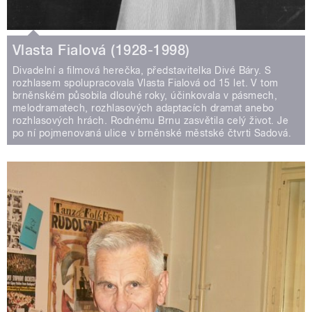
Vlasta Fialová (1928-1998)
Divadelní a filmová herečka, představitelka Divé Báry. S
rozhlasem spolupracovala Vlasta Fialová od 15 let. V tom
brněnském působila dlouhé roky, účinkovala v pásmech,
melodramatech, rozhlasových adaptacích dramat anebo
rozhlasových hrách. Rodnému Brnu zasvětila celý život. Je
po ní pojmenovaná ulice v brněnské městské čtvrti Sadová.