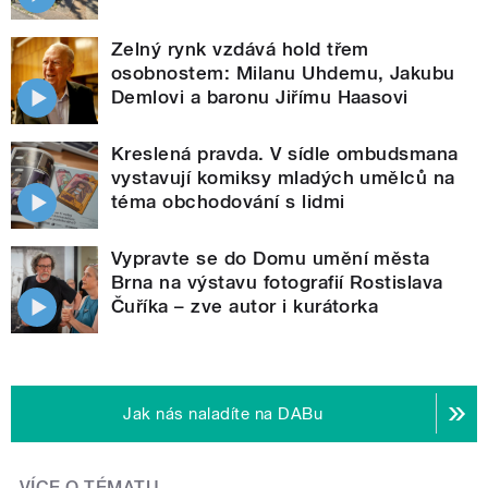
Zelný rynk vzdává hold třem
osobnostem: Milanu Uhdemu, Jakubu
Demlovi a baronu Jiřímu Haasovi
Kreslená pravda. V sídle ombudsmana
vystavují komiksy mladých umělců na
téma obchodování s lidmi
Vypravte se do Domu umění města
Brna na výstavu fotografií Rostislava
Čuříka – zve autor i kurátorka
Jak nás naladíte na DABu
VÍCE O TÉMATU