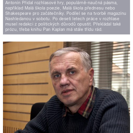
Antonín Přidal rozhlasové hry, populárně-naučná pásma,
například Malá škola poezie, Malá škola přednesu nebo
Shakespeare pro začátečníky. Podílel se na tvorbě magazínu
Nashledanou v sobotu. Po deseti letech práce v rozhlase
musel redakci z politických důvodů opustit. Překládal také
prózu, třeba knihu Pan Kaplan má stále třídu rád.