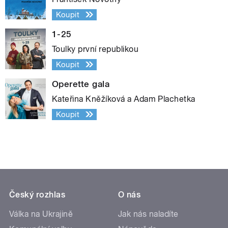
Koupit
1-25
Toulky první republikou
Koupit
Operette gala
Kateřina Kněžíková a Adam Plachetka
Koupit
Český rozhlas
O nás
Válka na Ukrajině
Jak nás naladíte