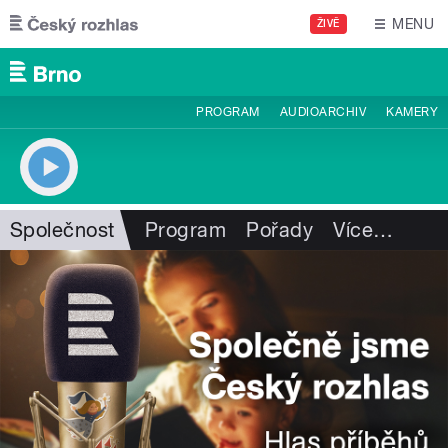
Přejít k hlavnímu obsahu
MENU
ŽIVĚ
PROGRAM
AUDIOARCHIV
KAMERY
Společnost
Program
Pořady
Více
…