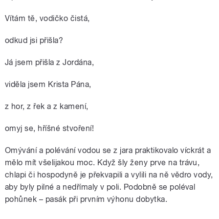
Vítám tě, vodičko čistá,
odkud jsi přišla?
Já jsem přišla z Jordána,
viděla jsem Krista Pána,
z hor, z řek a z kamení,
omyj se, hříšné stvoření!
Omývání a polévání vodou se z jara praktikovalo víckrát a
mělo mít všelijakou moc. Když šly ženy prve na trávu,
chlapi či hospodyně je překvapili a vylili na ně vědro vody,
aby byly pilné a nedřímaly v poli. Podobně se poléval
pohůnek – pasák při prvním výhonu dobytka.