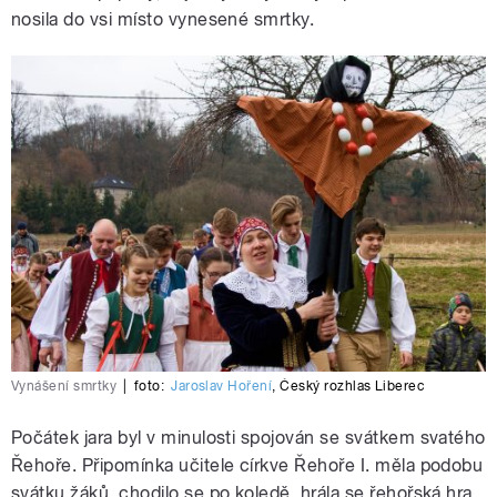
nosila do vsi místo vynesené smrtky.
Vynášení smrtky
|
foto:
Jaroslav Hoření
,
Český rozhlas Liberec
Počátek jara byl v minulosti spojován se svátkem svatého
Řehoře. Připomínka učitele církve Řehoře I. měla podobu
svátku žáků, chodilo se po koledě, hrála se řehořská hra.