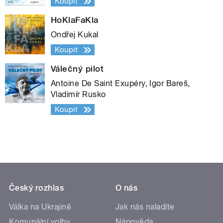
Koupit
HoKlaFaKla
Ondřej Kukal
Koupit
Válečný pilot
Antoine De Saint Exupéry, Igor Bareš,
Vladimír Rusko
Koupit
Český rozhlas
O nás
Válka na Ukrajině
Jak nás naladíte
Komunální volby
Nápověda