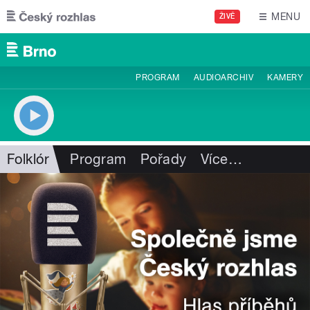
Přejít k hlavnímu obsahu
MENU
ŽIVĚ
PROGRAM
AUDIOARCHIV
KAMERY
Folklór
Program
Pořady
Více
…