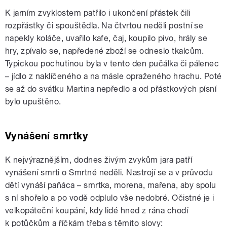
K jarním zvyklostem patřilo i ukončení přástek čili
rozpřástky či spouštědla. Na čtvrtou neděli postní se
napekly koláče, uvařilo kafe, čaj, koupilo pivo, hrály se
hry, zpívalo se, napředené zboží se odneslo tkalcům.
Typickou pochutinou byla v tento den pučálka či pálenec
– jídlo z naklíčeného a na másle opraženého hrachu. Poté
se až do svátku Martina nepředlo a od přástkových písní
bylo upuštěno.
Vynášení smrtky
K nejvýraznějším, dodnes živým zvykům jara patří
vynášení smrti o Smrtné neděli. Nastrojí se a v průvodu
dětí vynáší paňáca – smrtka, morena, mařena, aby spolu
s ní shořelo a po vodě odplulo vše nedobré. Očistné je i
velkopáteční koupání, kdy lidé hned z rána chodí
k potůčkům a říčkám třeba s těmito slovy: