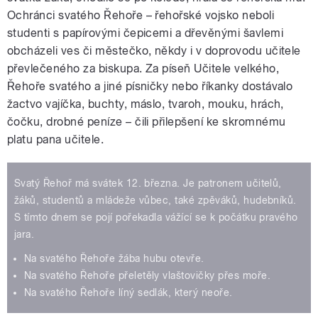
Ochránci svatého Řehoře – řehořské vojsko neboli
studenti s papírovými čepicemi a dřevěnými šavlemi
obcházeli ves či městečko, někdy i v doprovodu učitele
převlečeného za biskupa. Za píseň Učitele velkého,
Řehoře svatého a jiné písničky nebo říkanky dostávalo
žactvo vajíčka, buchty, máslo, tvaroh, mouku, hrách,
čočku, drobné peníze – čili přilepšení ke skromnému
platu pana učitele.
Svatý Řehoř má svátek 12. března. Je patronem učitelů,
žáků, studentů a mládeže vůbec, také zpěváků, hudebníků.
S tímto dnem se pojí pořekadla vážící se k počátku pravého
jara.
Na svatého Řehoře žába hubu otevře.
Na svatého Řehoře přeletěly vlaštovičky přes moře.
Na svatého Řehoře líný sedlák, který neoře.