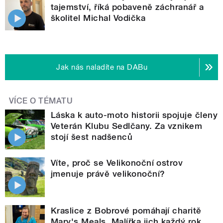
tajemství, říká pobaveně záchranář a
školitel Michal Vodička
Jak nás naladíte na DABu
VÍCE O TÉMATU
Láska k auto-moto historii spojuje členy
Veterán Klubu Sedlčany. Za vznikem
stojí šest nadšenců
Víte, proč se Velikonoční ostrov
jmenuje právě velikonoční?
Kraslice z Bobrové pomáhají charitě
Mary's Meals. Malířka jich každý rok