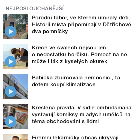
NEJPOSLOUCHANĚJŠÍ
Porodní tábor, ve kterém umíraly děti.
Historii místa připomínají v Dětřichově
dva pomníčky
Křeče ve svalech nejsou jen
o nedostatku hořčíku. Pomoct na ně
může i lák z kyselých okurek
Babička zburcovala nemocnici, ta
dětem koupí klimatizace
Kreslená pravda. V sídle ombudsmana
vystavují komiksy mladých umělců na
téma obchodování s lidmi
Firemní lékárničky občas ukrývají