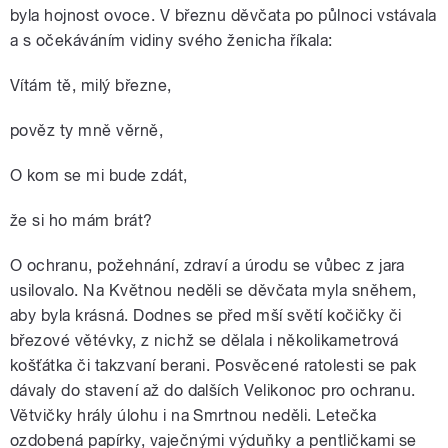
byla hojnost ovoce. V březnu děvčata po půlnoci vstávala
a s očekáváním vidiny svého ženicha říkala:
Vítám tě, milý březne,
pověz ty mně věrně,
O kom se mi bude zdát,
že si ho mám brát?
O ochranu, požehnání, zdraví a úrodu se vůbec z jara
usilovalo. Na Květnou neděli se děvčata myla sněhem,
aby byla krásná. Dodnes se před mší světí kočičky či
březové větévky, z nichž se dělala i několikametrová
košťátka či takzvaní berani. Posvěcené ratolesti se pak
dávaly do stavení až do dalších Velikonoc pro ochranu.
Větvičky hrály úlohu i na Smrtnou neděli. Letečka
ozdobená papírky, vaječnými výduňky a pentličkami se