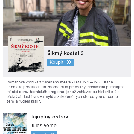
Šikmý kostel 3
Koupit
Románová kronika ztraceného města - léta 1945–1961. Karin
Lednická předkládá do značné míry převratný, dosavadní paradigma
měnící obraz hornického regionu, jehož zahlazenou historii stále
překrývá tlustá vrstva mýtů a zakořeněných stereotypů o „černé
zemi a rudém kraji“.
Tajuplný ostrov
Jules Verne