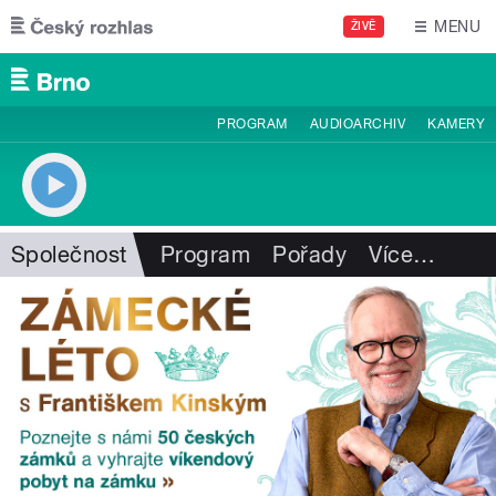
Přejít k hlavnímu obsahu
MENU
ŽIVĚ
PROGRAM
AUDIOARCHIV
KAMERY
Společnost
Program
Pořady
Více
…