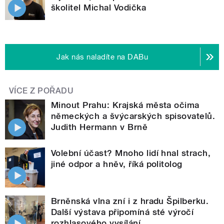
školitel Michal Vodička
Jak nás naladíte na DABu
VÍCE Z POŘADU
Minout Prahu: Krajská města očima
německých a švýcarských spisovatelů.
Judith Hermann v Brně
Volební účast? Mnoho lidí hnal strach,
jiné odpor a hněv, říká politolog
Brněnská vlna zní i z hradu Špilberku.
Další výstava připomíná sté výročí
rozhlasového vysílání