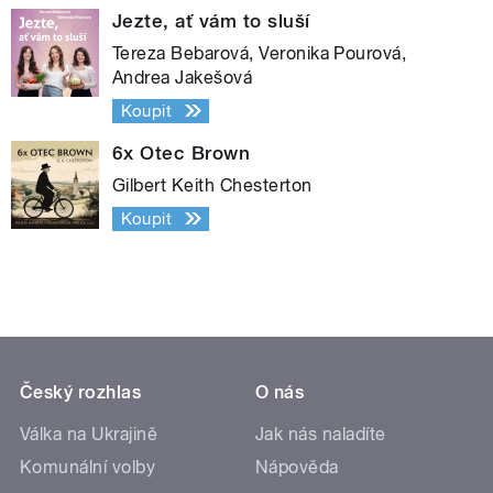
Jezte, ať vám to sluší
Tereza Bebarová, Veronika Pourová,
Andrea Jakešová
Koupit
6x Otec Brown
Gilbert Keith Chesterton
Koupit
Český rozhlas
O nás
Válka na Ukrajině
Jak nás naladíte
Komunální volby
Nápověda