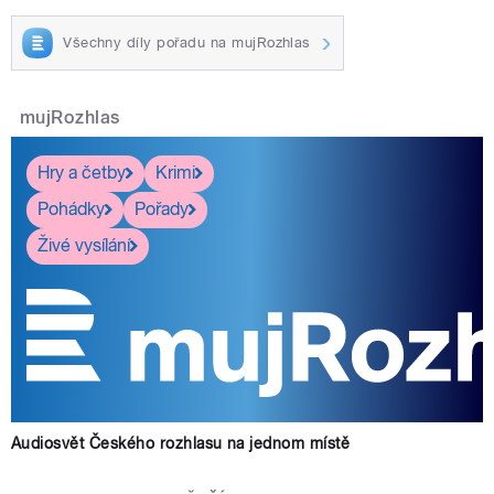
Všechny díly pořadu na mujRozhlas
mujRozhlas
Hry a četby
Krimi
Pohádky
Pořady
Živé vysílání
Audiosvět Českého rozhlasu na jednom místě