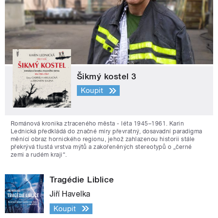
Šikmý kostel 3
Koupit
Románová kronika ztraceného města - léta 1945–1961. Karin
Lednická předkládá do značné míry převratný, dosavadní paradigma
měnící obraz hornického regionu, jehož zahlazenou historii stále
překrývá tlustá vrstva mýtů a zakořeněných stereotypů o „černé
zemi a rudém kraji“.
Tragédie Liblice
Jiří Havelka
Koupit