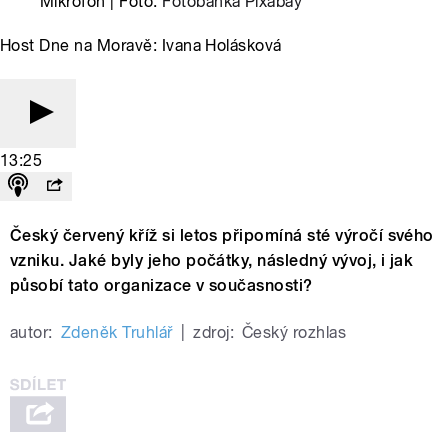
Mikrofon | Foto:
Fotobanka Pixabay
Host Dne na Moravě: Ivana Holásková
13:25
Český červený kříž si letos připomíná sté výročí svého
vzniku. Jaké byly jeho počátky, následný vývoj, i jak
působí tato organizace v současnosti?
autor:
Zdeněk Truhlář
|
zdroj:
Český rozhlas