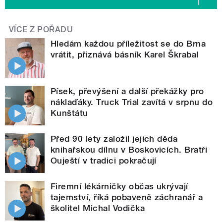
VÍCE Z POŘADU
Hledám každou příležitost se do Brna
vrátit, přiznává básník Karel Škrabal
Písek, převýšení a další překážky pro
náklaďáky. Truck Trial zavítá v srpnu do
Kunštátu
Před 90 lety založil jejich děda
knihařskou dílnu v Boskovicích. Bratři
Ouještí v tradici pokračují
Firemní lékárničky občas ukrývají
tajemství, říká pobaveně záchranář a
školitel Michal Vodička