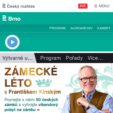
Přejít k hlavnímu obsahu
MENU
ŽIVĚ
PROGRAM
AUDIOARCHIV
KAMERY
Výtvarné umění
Program
Pořady
Více
…