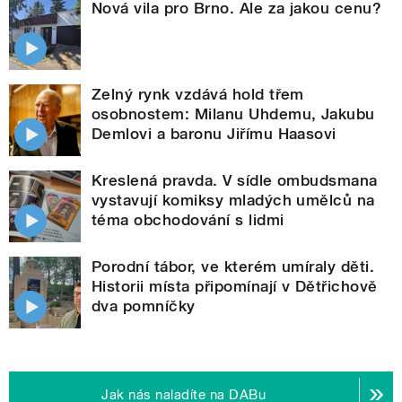
Nová vila pro Brno. Ale za jakou cenu?
Zelný rynk vzdává hold třem
osobnostem: Milanu Uhdemu, Jakubu
Demlovi a baronu Jiřímu Haasovi
Kreslená pravda. V sídle ombudsmana
vystavují komiksy mladých umělců na
téma obchodování s lidmi
Porodní tábor, ve kterém umíraly děti.
Historii místa připomínají v Dětřichově
dva pomníčky
Jak nás naladíte na DABu