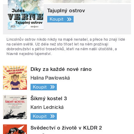
Tajuplný ostrov
Koupit
Lincolnův ostrov nikdo nikdy na mapě nenašel, a přece ho znají lidé
na celém světě. Už déle než sto třicet let na něm prožívají
dobrodružství s pěticí trosečníků, kteří na něm našli útočiště, a
hlavně nejedno tajemství.
Díky za každé nové ráno
Halina Pawlowská
Koupit
Šikmý kostel 3
Karin Lednická
Koupit
Svědectví o životě v KLDR 2