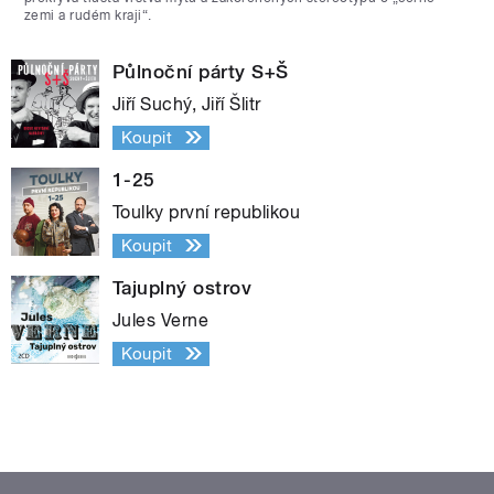
zemi a rudém kraji“.
Půlnoční párty S+Š
Jiří Suchý, Jiří Šlitr
Koupit
1-25
Toulky první republikou
Koupit
Tajuplný ostrov
Jules Verne
Koupit