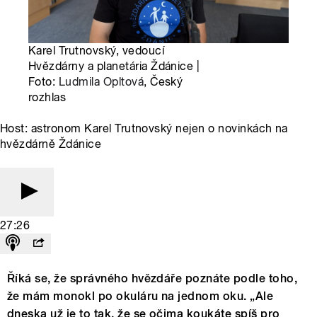
Karel Trutnovský, vedoucí
Hvězdárny a planetária Ždánice |
Foto:
Ludmila Opltová
, Český
rozhlas
Host: astronom Karel Trutnovský nejen o novinkách na
hvězdárně Ždánice
27:26
Říká se, že správného hvězdáře poznáte podle toho,
že mám monokl po okuláru na jednom oku. „Ale
dneska už je to tak, že se očima koukáte spíš pro