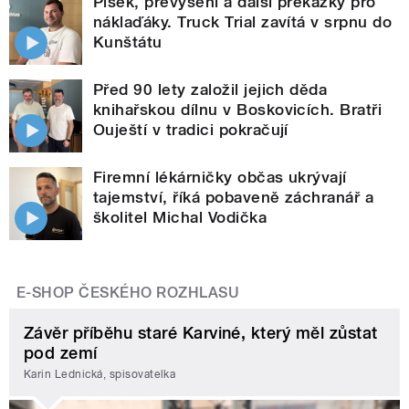
Písek, převýšení a další překážky pro
náklaďáky. Truck Trial zavítá v srpnu do
Kunštátu
Před 90 lety založil jejich děda
knihařskou dílnu v Boskovicích. Bratři
Ouještí v tradici pokračují
Firemní lékárničky občas ukrývají
tajemství, říká pobaveně záchranář a
školitel Michal Vodička
E-SHOP ČESKÉHO ROZHLASU
Závěr příběhu staré Karviné, který měl zůstat
pod zemí
Karin Lednická, spisovatelka