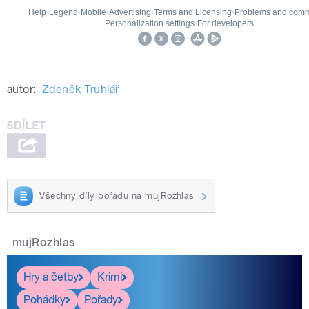
autor:
Zdeněk Truhlář
Všechny díly pořadu na mujRozhlas
mujRozhlas
Hry a četby
Krimi
Pohádky
Pořady