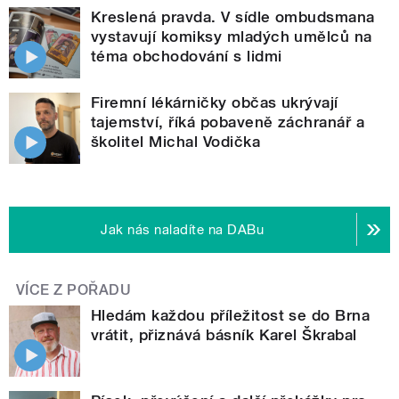
Kreslená pravda. V sídle ombudsmana
vystavují komiksy mladých umělců na
téma obchodování s lidmi
Firemní lékárničky občas ukrývají
tajemství, říká pobaveně záchranář a
školitel Michal Vodička
Jak nás naladíte na DABu
VÍCE Z POŘADU
Hledám každou příležitost se do Brna
vrátit, přiznává básník Karel Škrabal