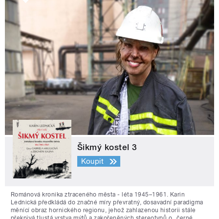
Šikmý kostel 3
Koupit
Románová kronika ztraceného města - léta 1945–1961. Karin
Lednická předkládá do značné míry převratný, dosavadní paradigma
měnící obraz hornického regionu, jehož zahlazenou historii stále
překrývá tlustá vrstva mýtů a zakořeněných stereotypů o „černé