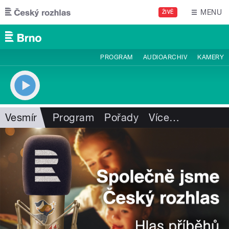
Přejít k hlavnímu obsahu
MENU
ŽIVĚ
PROGRAM
AUDIOARCHIV
KAMERY
Vesmír
Program
Pořady
Více
…