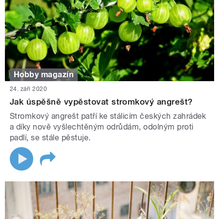
Hobby magazín
24. září 2020
Jak úspěšně vypěstovat stromkový angrešt?
Stromkový angrešt patří ke stálicím českých zahrádek
a díky nově vyšlechtěným odrůdám, odolným proti
padlí, se stále pěstuje.