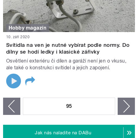
Hobby magazín
10. září 2020
Svítidla na ven je nutné vybírat podle normy. Do
dílny se hodí ledky i klasické zářivky
Osvětlení exteriéru či dílen a garáží není jen o vkusu,
ale také o konstrukci svítidel a jejich zapojení.
STRÁNKY
95
n
zí
Jak nás naladíte na DABu