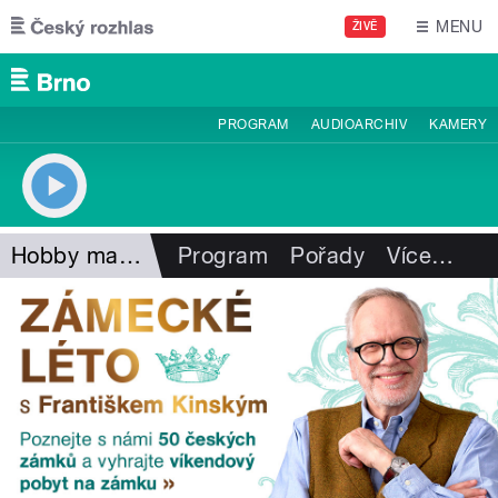
Přejít k hlavnímu obsahu
MENU
ŽIVĚ
PROGRAM
AUDIOARCHIV
KAMERY
Hobby magazín
Program
Pořady
Více
…