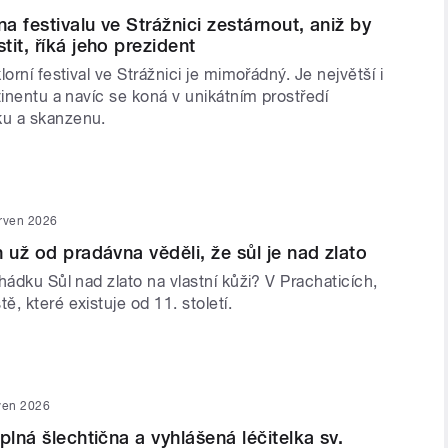
 festivalu ve Strážnici zestárnout, aniž by
it, říká jeho prezident
orní festival ve Strážnici je mimořádný. Je největší i
tinentu a navíc se koná v unikátním prostředí
u a skanzenu.
erven 2026
 už od pradávna věděli, že sůl je nad zlato
hádku Sůl nad zlato na vlastní kůži? V Prachaticích,
, které existuje od 11. století.
ven 2026
plná šlechtična a vyhlášená léčitelka sv.