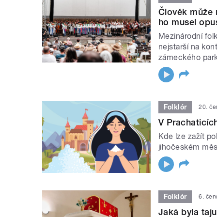
Člověk může na
ho musel opust
Mezinárodní folkl
nejstarší na kon
zámeckého park
Folklór
20. č
V Prachaticích
Kde lze zažít po
jihočeském městě
Folklór
6. čer
Jaká byla taju