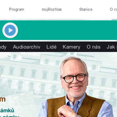
Program
mujRozhlas
Stanice
O r
ady
Audioarchiv
Lidé
Kamery
O nás
Jak 