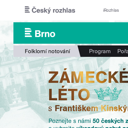
Přejít k hlavnímu obsahu
iRozhlas
Folklorní notování
Program
Poř