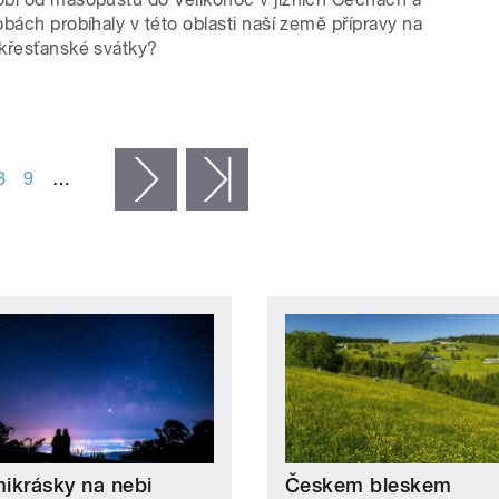
bách probíhaly v této oblasti naší země přípravy na
křesťanské svátky?
8
9
…
následující ›
poslední »
ikrásky na nebi
Českem bleskem