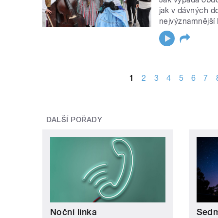
jak v dávných do
nejvýznamnější 
STRÁNKY
1
2
3
4
5
6
7
DALŠÍ POŘADY
Noční linka
Sedm