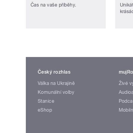
Čas na vaše příběhy.
Uniká
krásá
Český rozhlas
mujRo
Válka na Ukrajině
Živé v
Komunální volby
Audioa
Stanice
Podca
eShop
Mobiln