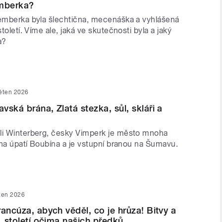
emberka?
Lemberka byla šlechtična, mecenáška a vyhlášená
století. Víme ale, jaká ve skutečnosti byla a jaký
a?
věten 2026
ská brána, Zlatá stezka, sůl, skláři a
li Winterberg, česky Vimperk je město mnoha
í na úpatí Boubína a je vstupní branou na Šumavu.
ten 2026
rancúza, abych věděl, co je hrůza! Bitvy a
. století očima našich předků