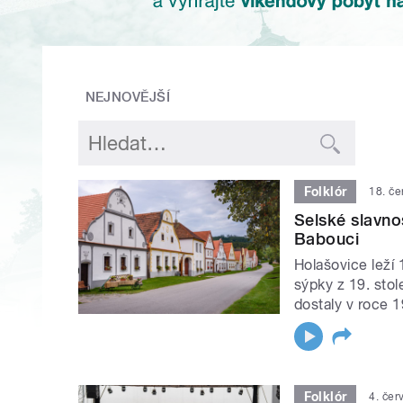
NEJNOVĚJŠÍ
Folklór
18. č
Selské slavno
Babouci
Holašovice leží
sýpky z 19. sto
dostaly v roce
Folklór
4. če