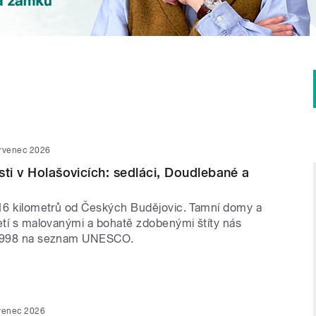
ervenec 2026
sti v Holašovicích: sedláci, Doudlebané a
 16 kilometrů od Českých Budějovic. Tamní domy a
letí s malovanými a bohatě zdobenými štíty nás
 1998 na seznam UNESCO.
rvenec 2026