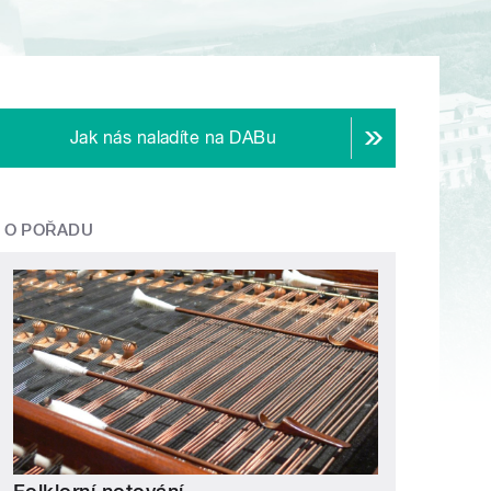
Jak nás naladíte na DABu
O POŘADU