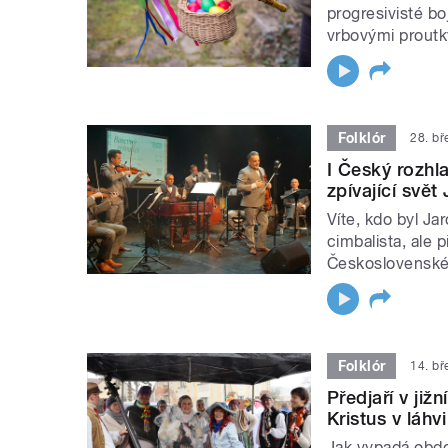
progresivisté bo
vrbovými proutk
Folklór
28. b
I Český rozhl
zpívající svě
Víte, kdo byl Ja
cimbalista, ale 
Československé
Folklór
14. b
Předjaří v již
Kristus v láhvi
Jak vypadá obdo