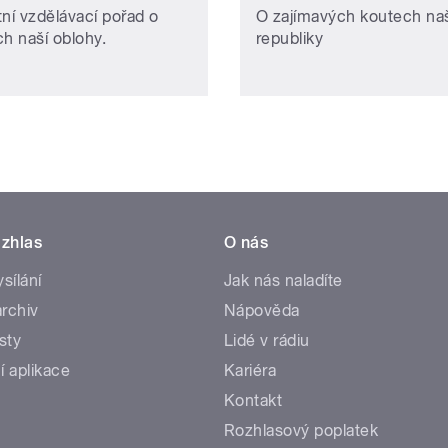
tní vzdělávací pořad o
O zajímavých koutech naš
ch naší oblohy.
republiky
zhlas
O nás
ysílání
Jak nás naladíte
rchiv
Nápověda
sty
Lidé v rádiu
í aplikace
Kariéra
Kontakt
Rozhlasový poplatek