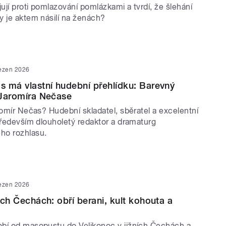
jují proti pomlazování pomlázkami a tvrdí, že šlehání
y je aktem násilí na ženách?
řezen 2026
as má vlastní hudební přehlídku: Barevný
t Jaromíra Nečase
romír Nečas? Hudební skladatel, sběratel a excelentní
především dlouholetý redaktor a dramaturg
ho rozhlasu.
řezen 2026
ních Čechách: obří berani, kult kohouta a
bí od masopustu do Velikonoc v jižních Čechách a