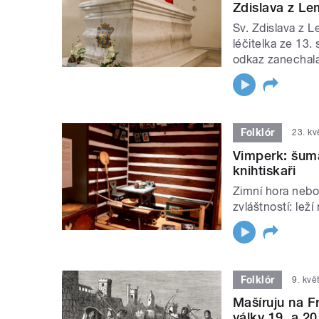
Zdislava z L
Sv. Zdislava z 
léčitelka ze 13. 
odkaz zanechal
Folklór
23. k
Vimperk: šumav
knihtiskaři
Zimní hora nebo
zvláštností: lež
Folklór
9. kvě
Mašíruju na F
války 19. a 20