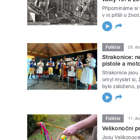
Připomínáme si 
v ní přišli o živ
Folklór
25. d
Strakonice: n
pistole a mot
Strakonice jsou
omyl myslet si, 
bylo založeno, 
Folklór
11. d
Velikonoční po
Jsou Velikonoce