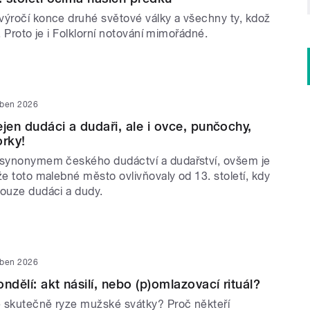
výročí konce druhé světové války a všechny ty, kdož
ot. Proto je i Folklorní notování mimořádné.
uben 2026
ejen dudáci a dudaři, ale i ovce, punčochy,
orky!
 synonymem českého dudáctví a dudařství, ovšem je
že toto malebné město ovlivňovaly od 13. století, kdy
pouze dudáci a dudy.
uben 2026
ndělí: akt násilí, nebo (p)omlazovací rituál?
 skutečně ryze mužské svátky? Proč někteří