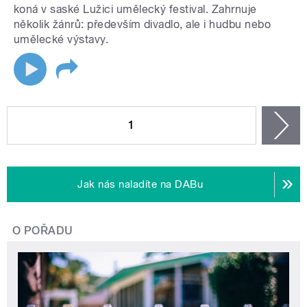
koná v saské Lužici umělecký festival. Zahrnuje
několik žánrů: především divadlo, ale i hudbu nebo
umělecké výstavy.
STRÁNKY
1
n
Jak nás naladíte na DABu
O POŘADU