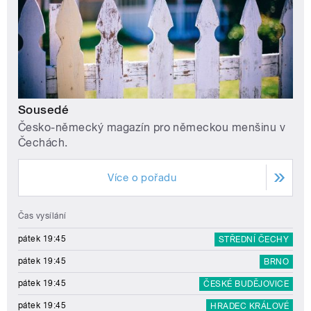
Sousedé
Česko-německý magazín pro německou menšinu v
Čechách.
Více o pořadu
Čas vysílání
pátek 19:45
STŘEDNÍ ČECHY
pátek 19:45
BRNO
pátek 19:45
ČESKÉ BUDĚJOVICE
pátek 19:45
HRADEC KRÁLOVÉ