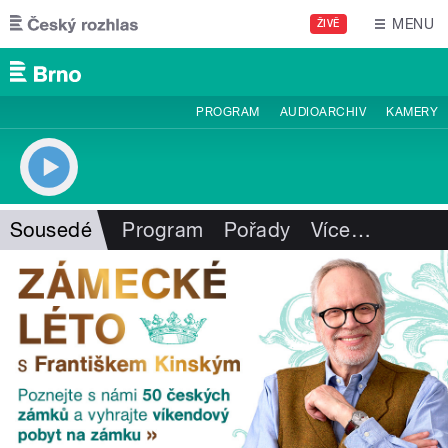
Přejít k hlavnímu obsahu
MENU
ŽIVĚ
PROGRAM
AUDIOARCHIV
KAMERY
Sousedé
Program
Pořady
Více
…