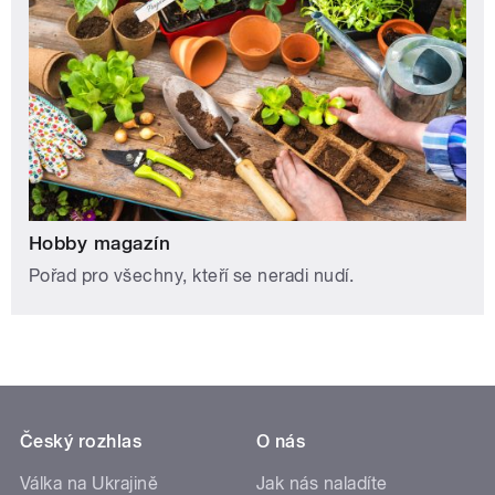
Hobby magazín
Pořad pro všechny, kteří se neradi nudí.
Český rozhlas
O nás
Válka na Ukrajině
Jak nás naladíte