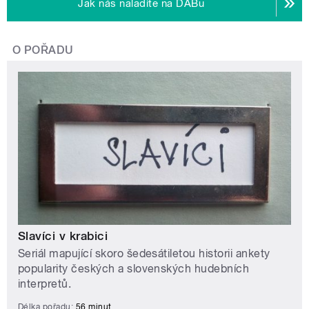
Jak nás naladíte na DABu
O POŘADU
Slavíci v krabici
Seriál mapující skoro šedesátiletou historii ankety
popularity českých a slovenských hudebních
interpretů.
Délka pořadu:
56 minut