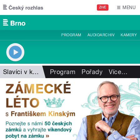
Přejít k hlavnímu obsahu
MENU
ŽIVĚ
PROGRAM
AUDIOARCHIV
KAMERY
Slavíci v krabici
Program
Pořady
Více
…