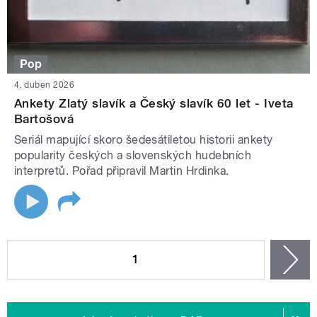
Pop
4. duben 2026
Ankety Zlatý slavík a Český slavík 60 let - Iveta
Bartošová
Seriál mapující skoro šedesátiletou historii ankety
popularity českých a slovenských hudebních
interpretů. Pořad připravil Martin Hrdinka.
STRÁNKY
1
n