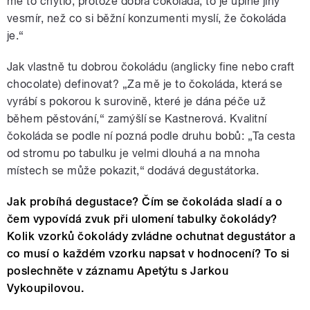
mě to chytlo, protože dobrá čokoláda, to je úplně jiný
vesmír, než co si běžní konzumenti myslí, že čokoláda
je.“
Jak vlastně tu dobrou čokoládu (anglicky fine nebo craft
chocolate) definovat? „Za mě je to čokoláda, která se
vyrábí s pokorou k surovině, které je dána péče už
během pěstování,“ zamýšlí se Kastnerová. Kvalitní
čokoláda se podle ní pozná podle druhu bobů: „Ta cesta
od stromu po tabulku je velmi dlouhá a na mnoha
místech se může pokazit,“ dodává degustátorka.
Jak probíhá degustace? Čím se čokoláda sladí a o
čem vypovídá zvuk při ulomení tabulky čokolády?
Kolik vzorků čokolády zvládne ochutnat degustátor a
co musí o každém vzorku napsat v hodnocení? To si
poslechněte v záznamu Apetýtu s Jarkou
Vykoupilovou.