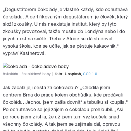
„Degustátorem čokolády je vlastně každý, kdo ochutnává
čokoládu. A certifikovaným degustátorem je člověk, který
složí zkoušky. U nás neexistuje institut, který by tyto
zkoušky provozoval, takže musíte do Londýna nebo i do
jiných míst na světě. Třeba v Africe se dá studovat
vysoká škola, kde se učíte, jak se pěstuje kakaovník,“
vypráví Kastnerová.
čokoláda - čokoládové boby
|
foto:
Unsplash
,
CC0 1.0
Jak začala její cesta za čokoládou? „Chodila jsem
centrem Brna do práce kolem obchůdku, kde prodávali
čokoládu. Jednou jsem zašla dovnitř a tabulku si koupila.“
Po ochutnávce se její zájem o čokoládu prohloubil. „Asi
po roce jsem zjistila, že už jsem tam vyzkoušela snad
všechny čokolády. A tak jsem se zajímala dál, opravdu