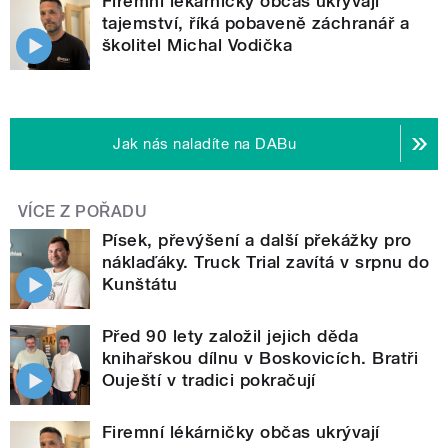
Firemní lékárničky občas ukrývají
tajemství, říká pobaveně záchranář a
školitel Michal Vodička
Jak nás naladíte na DABu
VÍCE Z POŘADU
Písek, převýšení a další překážky pro
náklaďáky. Truck Trial zavítá v srpnu do
Kunštátu
Před 90 lety založil jejich děda
knihařskou dílnu v Boskovicích. Bratři
Ouještí v tradici pokračují
Firemní lékárničky občas ukrývají