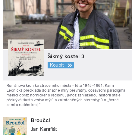
Šikmý kostel 3
Koupit
Románová kronika ztraceného města - léta 1945–1961. Karin
Lednická předkládá do značné míry převratný, dosavadní paradigma
měnící obraz hornického regionu, jehož zahlazenou historii stále
překrývá tlustá vrstva mýtů a zakořeněných stereotypů o „černé
zemi a rudém kraji“.
Broučci
Jan Karafiát