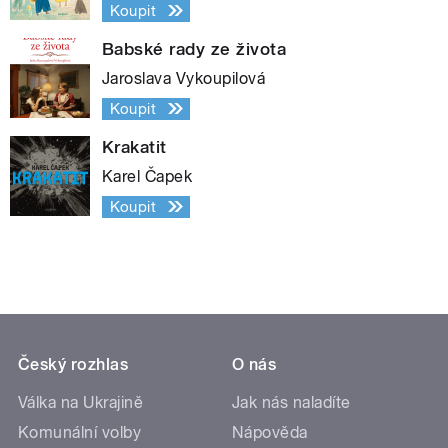
Koupit
Babské rady ze života
Jaroslava Vykoupilová
Koupit
Krakatit
Karel Čapek
Koupit
Český rozhlas
O nás
Válka na Ukrajině
Jak nás naladíte
Komunální volby
Nápověda