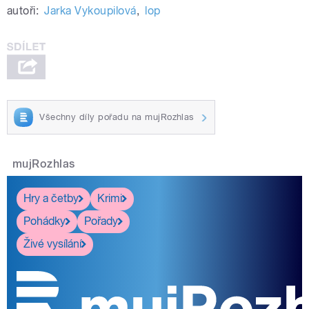
autoři:
Jarka Vykoupilová
,
lop
Všechny díly pořadu na mujRozhlas
mujRozhlas
Hry a četby
Krimi
Pohádky
Pořady
Živé vysílání