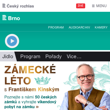
Přejít k hlavnímu obsahu
MENU
ŽIVĚ
PROGRAM
AUDIOARCHIV
KAMERY
Jídlo
Program
Pořady
Více
…