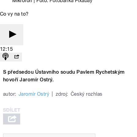
Mikrofon | Foto:
Fotobanka Pixabay
Co vy na to?
12:15
S předsedou Ústavního soudu Pavlem Rychetským
hovoří Jaromír Ostrý.
autor:
Jaromír Ostrý
|
zdroj:
Český rozhlas