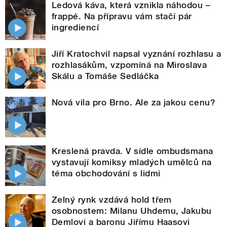
Ledová káva, která vznikla náhodou –
frappé. Na přípravu vám stačí pár
ingrediencí
Jiří Kratochvil napsal vyznání rozhlasu a
rozhlasákům, vzpomíná na Miroslava
Skálu a Tomáše Sedláčka
Nová vila pro Brno. Ale za jakou cenu?
Kreslená pravda. V sídle ombudsmana
vystavují komiksy mladých umělců na
téma obchodování s lidmi
Zelný rynk vzdává hold třem
osobnostem: Milanu Uhdemu, Jakubu
Demlovi a baronu Jiřímu Haasovi