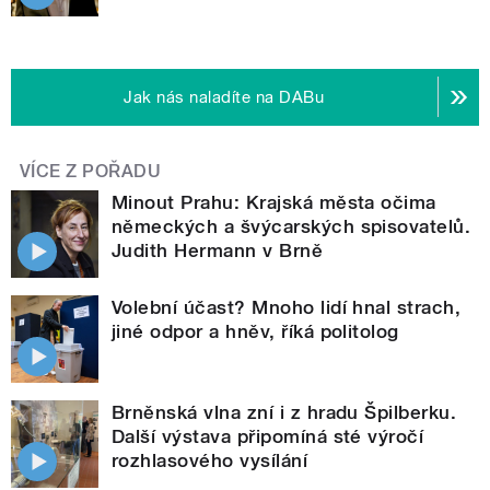
Jak nás naladíte na DABu
VÍCE Z POŘADU
Minout Prahu: Krajská města očima
německých a švýcarských spisovatelů.
Judith Hermann v Brně
Volební účast? Mnoho lidí hnal strach,
jiné odpor a hněv, říká politolog
Brněnská vlna zní i z hradu Špilberku.
Další výstava připomíná sté výročí
rozhlasového vysílání