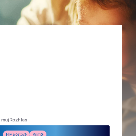
mujRozhlas
Hry a četby
Krimi