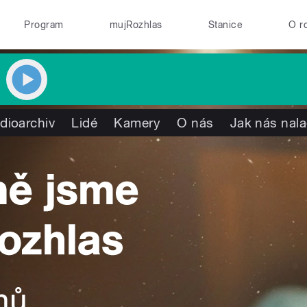
Program
mujRozhlas
Stanice
O r
dioarchiv
Lidé
Kamery
O nás
Jak nás nala