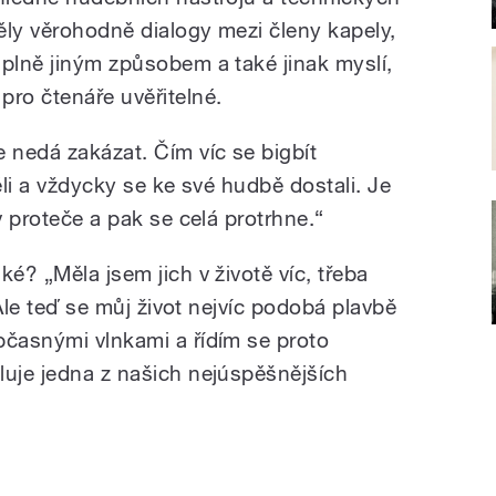
něly věrohodně dialogy mezi členy kapely,
úplně jiným způsobem a také jinak myslí,
pro čtenáře uvěřitelné.
nedá zakázat. Čím víc se bigbít
ěli a vždycky se ke své hudbě dostali. Je
v proteče a pak se celá protrhne.“
ké? „Měla jsem jich v životě víc, třeba
‘ Ale teď se můj život nejvíc podobá plavbě
bčasnými vlnkami a řídím se proto
luje jedna z našich nejúspěšnějších