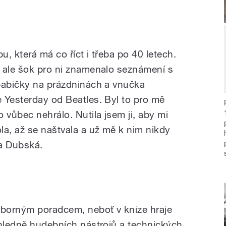
, která má co říct i třeba po 40 letech.
 ale šok pro ni znamenalo seznámení s
babičky na prázdninách a vnučka
 Yesterday od Beatles. Byl to pro mě
 vůbec nehrálo. Nutila jsem ji, aby mi
la, až se naštvala a už mě k nim nikdy
na Dubská.
dborným poradcem, neboť v knize hraje
ohledně hudebních nástrojů a technických