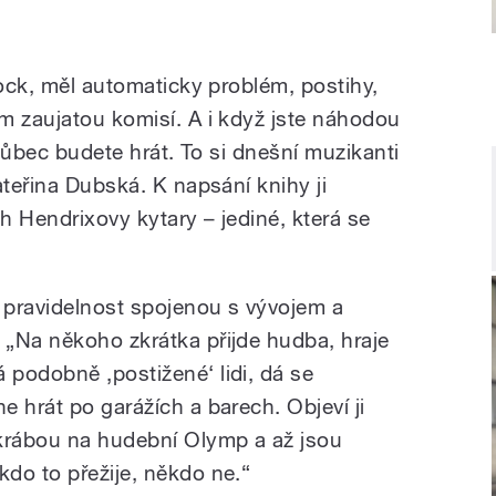
rock, měl automaticky problém, postihy,
m zaujatou komisí. A i když jste náhodou
 vůbec budete hrát. To si dnešní muzikanti
ateřina Dubská. K napsání knihy ji
ěh Hendrixovy kytary – jediné, která se
 pravidelnost spojenou s vývojem a
„Na někoho zkrátka přijde hudba, hraje
podobně ‚postižené‘ lidi, dá se
 hrát po garážích a barech. Objeví ji
škrábou na hudební Olymp a až jsou
do to přežije, někdo ne.“