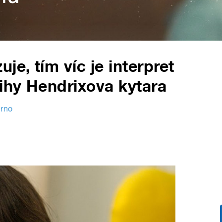
je, tím víc je interpret
nihy Hendrixova kytara
Brno