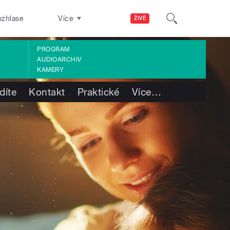
ozhlase
Více
ŽIVĚ
PROGRAM
AUDIOARCHIV
KAMERY
díte
Kontakt
Praktické
Více
…