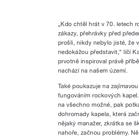
„Kdo chtěl hrát v 70. letech 
zákazy, přehrávky před přede
prošli, nikdy nebylo jisté, že
nedokážou představit,“ líčí K
prvotně inspiroval právě příb
nachází na našem území.
Také poukazuje na zajímavou
fungováním rockových kapel. 
na všechno možné, pak potká 
dohromady kapela, která začne
nějaký manažer, zkrátka se 
nahoře, začnou problémy. Něk