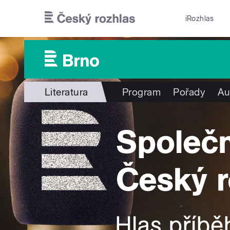
Přejít k hlavnímu obsahu
iRozhlas
Literatura
Program
Pořady
Au