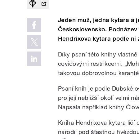
Jeden muž, jedna kytara a j
Československo. Podnázev 
Hendrixova kytara podle ní zc
Díky psaní této knihy vlastn
covidovými restrikcemi. „Moh
takovou dobrovolnou karantén
Psaní knih je podle Dubské os
pro její nebližší okolí velmi 
Napsala například knihy Člov
Kniha Hendrixova kytara líčí
narodil pod šťastnou hvězdou,