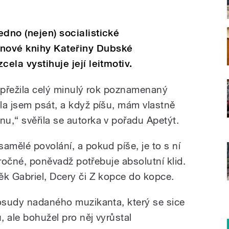
edno (nejen) socialistické
nové knihy Kateřiny Dubské
ela vystihuje její leitmotiv.
ě přežila celý minulý rok poznamenaný
la jsem psát, a když píšu, mám vlastně
u,“ svěřila se autorka v pořadu Apetýt.
amělé povolání, a pokud píše, je to s ní
náročné, poněvadž potřebuje absolutní klid.
ěk Gabriel, Dcery či Z kopce do kopce.
 osudy nadaného muzikanta, který se sice
 ale bohužel pro něj vyrůstal