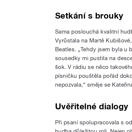
Setkání s brouky
Sama poslouchá kvalitní hudbu
Vyrůstala na Martě Kubišové,
Beatles. „Tehdy jsem byla u 
sousedky mi pustila na desce
šok. V rádiu se něco takového
písničku pouštěla pořád doko
nepozvala,“ směje se Kateři
Uvěřitelné dialogy
Při psaní spolupracovala s o
hudba důležitou roli. Nejen 