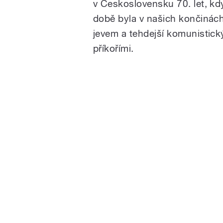
v Československu 70. let, kdy
době byla v našich končiná
jevem a tehdejší komunistický 
příkořími.