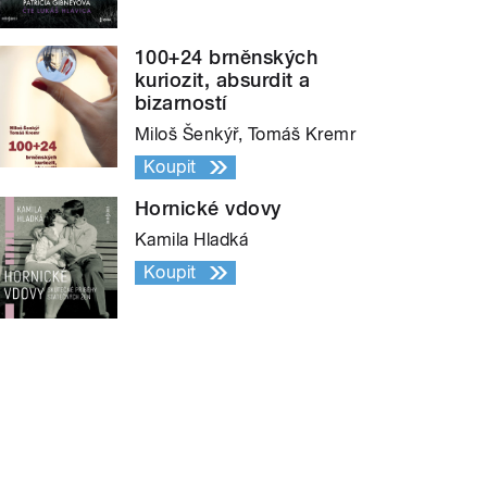
100+24 brněnských
kuriozit, absurdit a
bizarností
Miloš Šenkýř, Tomáš Kremr
Koupit
Hornické vdovy
Kamila Hladká
Koupit