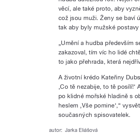
věcí, ale také proto, aby vyz
což jsou muži. Ženy se baví 
tak aby byly mužské postavy 
„Umění a hudba především se 
zakazoval, tím víc ho lidé cht
to jako přehrada, která nejdří
A životní krédo Kateřiny Dubs
‚Co tě nezabije, to tě posílí!
po klidné mořské hladině s o
heslem ‚Vše pomine‘,“ vysvět
současných spisovatelek.
autor:
Jarka Eliášová