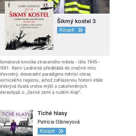
Šikmý kostel 3
Koupit
Románová kronika ztraceného města - léta 1945–
1961. Karin Lednická předkládá do značné míry
převratný, dosavadní paradigma měnící obraz
hornického regionu, jehož zahlazenou historii stále
překrývá tlustá vrstva mýtů a zakořeněných
stereotypů o „černé zemi a rudém kraji“.
Tiché hlasy
Patricia Gibneyová
Koupit