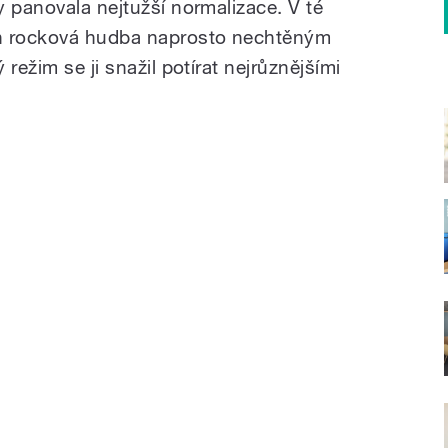
 panovala nejtužší normalizace. V té
ch rocková hudba naprosto nechtěným
režim se ji snažil potírat nejrůznějšími