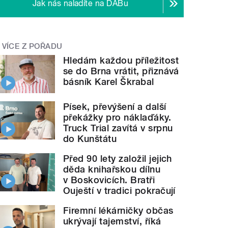
Jak nás naladíte na DABu
VÍCE Z POŘADU
Hledám každou příležitost
se do Brna vrátit, přiznává
básník Karel Škrabal
Písek, převýšení a další
překážky pro náklaďáky.
Truck Trial zavítá v srpnu
do Kunštátu
Před 90 lety založil jejich
děda knihařskou dílnu
v Boskovicích. Bratři
Ouještí v tradici pokračují
Firemní lékárničky občas
ukrývají tajemství, říká