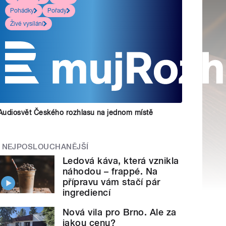
Pohádky
Pořady
Živé vysílání
Audiosvět Českého rozhlasu na jednom místě
NEJPOSLOUCHANĚJŠÍ
Ledová káva, která vznikla
náhodou – frappé. Na
přípravu vám stačí pár
ingrediencí
Nová vila pro Brno. Ale za
jakou cenu?