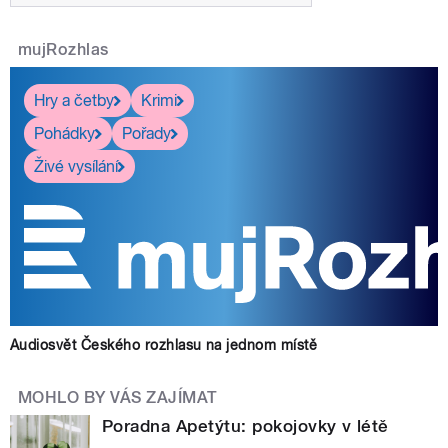
mujRozhlas
Hry a četby
Krimi
Pohádky
Pořady
Živé vysílání
Audiosvět Českého rozhlasu na jednom místě
MOHLO BY VÁS ZAJÍMAT
Poradna Apetýtu: pokojovky v létě