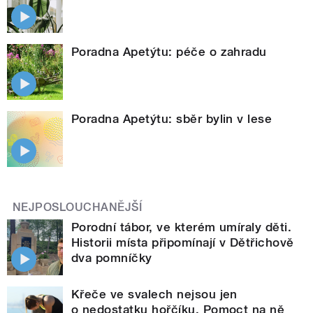
Poradna Apetýtu: péče o zahradu
Poradna Apetýtu: sběr bylin v lese
NEJPOSLOUCHANĚJŠÍ
Porodní tábor, ve kterém umíraly děti.
Historii místa připomínají v Dětřichově
dva pomníčky
Křeče ve svalech nejsou jen
o nedostatku hořčíku. Pomoct na ně