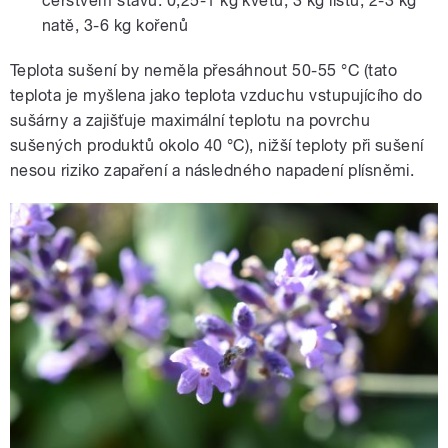
čerstvém stavu: 0,25-1 kg květů, 3 kg listů, 2-3 kg
natě, 3-6 kg kořenů
Teplota sušení by neměla přesáhnout 50-55 °C (tato
teplota je myšlena jako teplota vzduchu vstupujícího do
sušárny a zajišťuje maximální teplotu na povrchu
sušených produktů okolo 40 °C), nižší teploty při sušení
nesou riziko zapaření a následného napadení plísněmi.