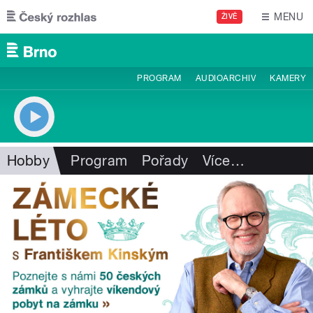
Přejít k hlavnímu obsahu
MENU
ŽIVĚ
PROGRAM
AUDIOARCHIV
KAMERY
Hobby
Program
Pořady
Více
…