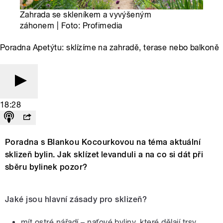
Zahrada se skleníkem a vyvýšeným
záhonem | Foto: Profimedia
Poradna Apetýtu: sklízíme na zahradě, terase nebo balkoně
18:28
Poradna s Blankou Kocourkovou na téma aktuální
sklizeň bylin. Jak sklízet levanduli a na co si dát při
sběru bylinek pozor?
Jaké jsou hlavní zásady pro sklizeň?
mít ostré nářadí – naťové byliny, které dělají trsy,