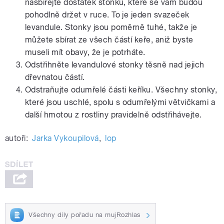
nasbírejte dostatek stonků, které se vám budou
pohodlně držet v ruce. To je jeden svazeček
levandule. Stonky jsou poměrně tuhé, takže je
můžete sbírat ze všech částí keře, aniž byste
museli mít obavy, že je potrháte.
Odstřihněte levandulové stonky těsně nad jejich
dřevnatou částí.
Odstraňujte odumřelé části keříku. Všechny stonky,
které jsou uschlé, spolu s odumřelými větvičkami a
další hmotou z rostliny pravidelně odstřihávejte.
autoři:
Jarka Vykoupilová
,
lop
Všechny díly pořadu na mujRozhlas