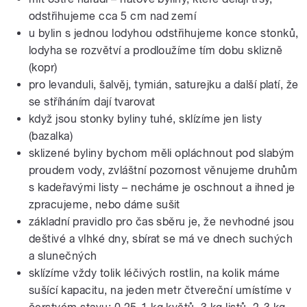
odstřihujeme cca 5 cm nad zemí
u bylin s jednou lodyhou odstřihujeme konce stonků,
lodyha se rozvětví a prodloužíme tím dobu sklizně
(kopr)
pro levanduli, šalvěj, tymián, saturejku a další platí, že
se stříháním dají tvarovat
když jsou stonky byliny tuhé, sklízíme jen listy
(bazalka)
sklizené byliny bychom měli opláchnout pod slabým
proudem vody, zvláštní pozornost věnujeme druhům
s kadeřavými listy – necháme je oschnout a ihned je
zpracujeme, nebo dáme sušit
základní pravidlo pro čas sběru je, že nevhodné jsou
deštivé a vlhké dny, sbírat se má ve dnech suchých
a slunečných
sklízíme vždy tolik léčivých rostlin, na kolik máme
sušící kapacitu, na jeden metr čtvereční umístíme v