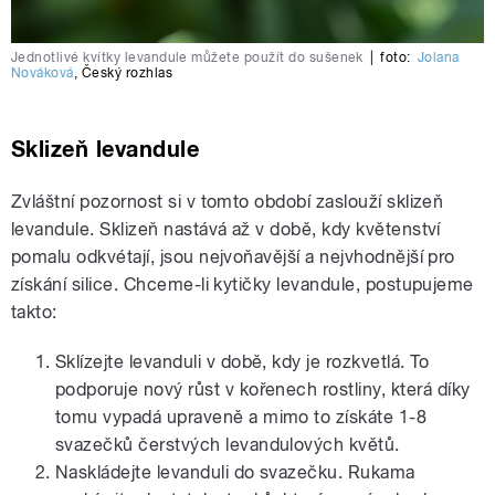
Jednotlivé kvítky levandule můžete použít do sušenek
|
foto:
Jolana
Nováková
,
Český rozhlas
Sklizeň levandule
Zvláštní pozornost si v tomto období zaslouží sklizeň
levandule. Sklizeň nastává až v době, kdy květenství
pomalu odkvétají, jsou nejvoňavější a nejvhodnější pro
získání silice. Chceme-li kytičky levandule, postupujeme
takto:
Sklízejte levanduli v době, kdy je rozkvetlá. To
podporuje nový růst v kořenech rostliny, která díky
tomu vypadá upraveně a mimo to získáte 1-8
svazečků čerstvých levandulových květů.
Naskládejte levanduli do svazečku. Rukama