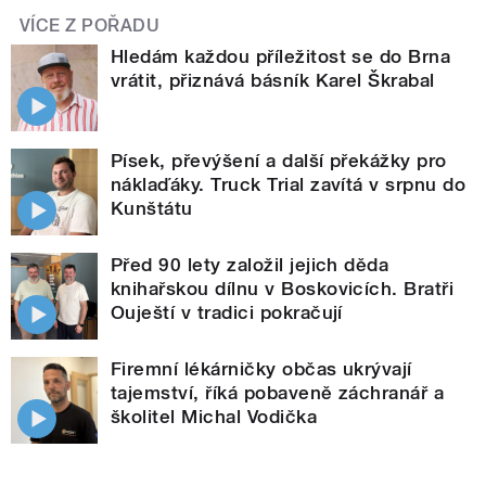
VÍCE Z POŘADU
Hledám každou příležitost se do Brna
vrátit, přiznává básník Karel Škrabal
Písek, převýšení a další překážky pro
náklaďáky. Truck Trial zavítá v srpnu do
Kunštátu
Před 90 lety založil jejich děda
knihařskou dílnu v Boskovicích. Bratři
Ouještí v tradici pokračují
Firemní lékárničky občas ukrývají
tajemství, říká pobaveně záchranář a
školitel Michal Vodička