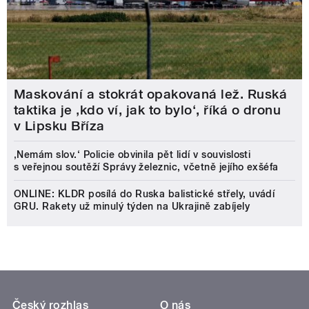
Maskování a stokrát opakovaná lež. Ruská
taktika je ‚kdo ví, jak to bylo‘, říká o dronu
v Lipsku Bříza
‚Nemám slov.‘ Policie obvinila pět lidí v souvislosti
s veřejnou soutěží Správy železnic, včetně jejího exšéfa
ONLINE: KLDR posílá do Ruska balistické střely, uvádí
GRU. Rakety už minulý týden na Ukrajině zabíjely
Český rozhlas
O nás