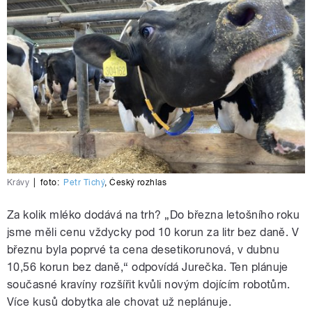
Krávy
|
foto:
Petr Tichý
,
Český rozhlas
Za kolik mléko dodává na trh? „Do března letošního roku
jsme měli cenu vždycky pod 10 korun za litr bez daně. V
březnu byla poprvé ta cena desetikorunová, v dubnu
10,56 korun bez daně,“ odpovídá Jurečka. Ten plánuje
současné kravíny rozšířit kvůli novým dojícím robotům.
Více kusů dobytka ale chovat už neplánuje.