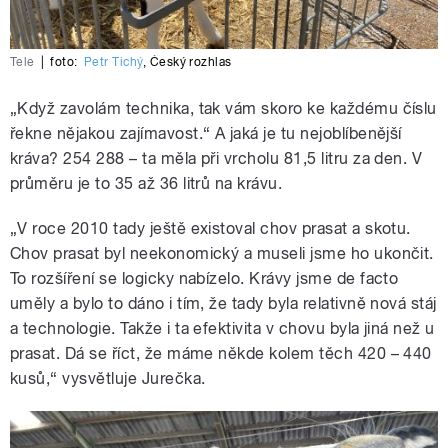
Tele
|
foto:
Petr Tichý
,
Český rozhlas
„Když zavolám technika, tak vám skoro ke každému číslu
řekne nějakou zajímavost.“ A jaká je tu nejoblíbenější
kráva? 254 288 – ta měla při vrcholu 81,5 litru za den. V
průměru je to 35 až 36 litrů na krávu.
„V roce 2010 tady ještě existoval chov prasat a skotu.
Chov prasat byl neekonomický a museli jsme ho ukončit.
To rozšíření se logicky nabízelo. Krávy jsme de facto
uměly a bylo to dáno i tím, že tady byla relativně nová stáj
a technologie. Takže i ta efektivita v chovu byla jiná než u
prasat. Dá se říct, že máme někde kolem těch 420 – 440
kusů,“ vysvětluje Jurečka.