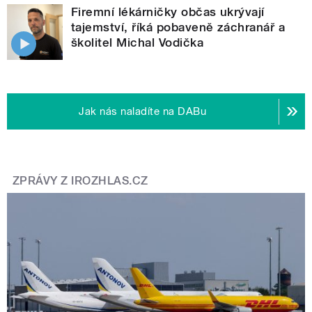
Firemní lékárničky občas ukrývají
tajemství, říká pobaveně záchranář a
školitel Michal Vodička
Jak nás naladíte na DABu
ZPRÁVY Z IROZHLAS.CZ