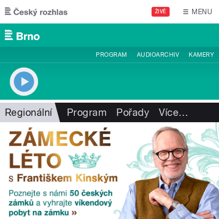
Přejít k hlavnímu obsahu
MENU
ŽIVĚ
PROGRAM
AUDIOARCHIV
KAMERY
Regionální
Program
Pořady
Více
…