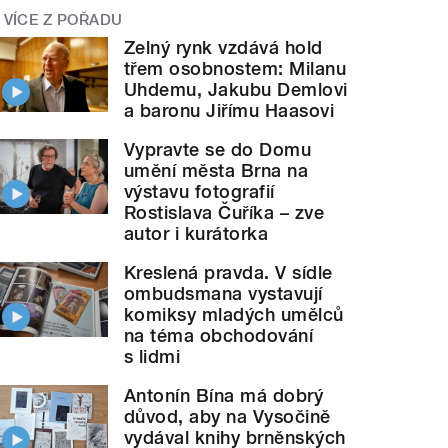
VÍCE Z POŘADU
Zelný rynk vzdává hold
třem osobnostem: Milanu
Uhdemu, Jakubu Demlovi
a baronu Jiřímu Haasovi
Vypravte se do Domu
umění města Brna na
výstavu fotografií
Rostislava Čuříka – zve
autor i kurátorka
Kreslená pravda. V sídle
ombudsmana vystavují
komiksy mladých umělců
na téma obchodování
s lidmi
Antonín Bína má dobrý
důvod, aby na Vysočině
vydával knihy brněnských