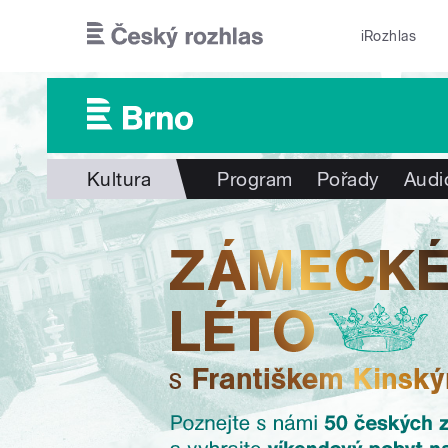
Přejít k hlavnímu obsahu
iRozhlas
Kultura
Program
Pořady
Audi