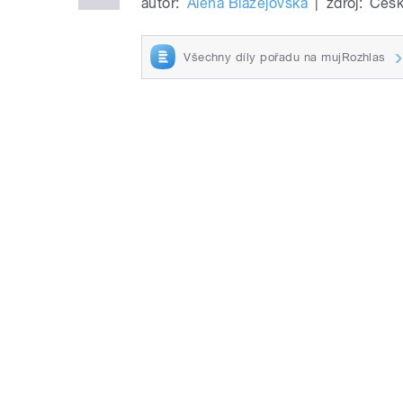
autor:
Alena Blažejovská
|
zdroj:
Česk
Všechny díly pořadu na mujRozhlas