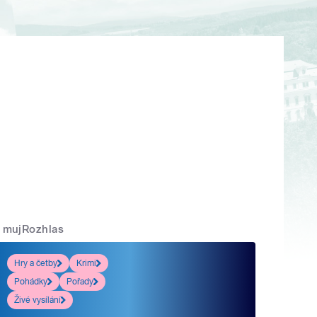
mujRozhlas
Hry a četby
Krimi
Pohádky
Pořady
Živé vysílání