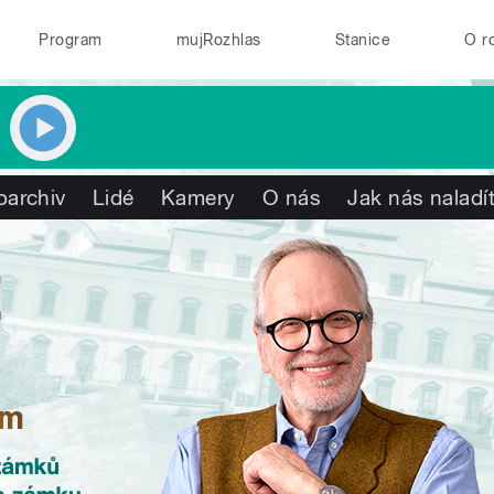
Program
mujRozhlas
Stanice
O r
oarchiv
Lidé
Kamery
O nás
Jak nás naladí