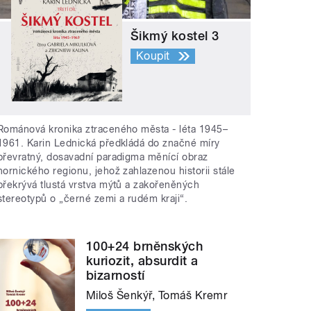
Šikmý kostel 3
Koupit
Románová kronika ztraceného města - léta 1945–
1961. Karin Lednická předkládá do značné míry
převratný, dosavadní paradigma měnící obraz
hornického regionu, jehož zahlazenou historii stále
překrývá tlustá vrstva mýtů a zakořeněných
stereotypů o „černé zemi a rudém kraji“.
100+24 brněnských
kuriozit, absurdit a
bizarností
Miloš Šenkýř, Tomáš Kremr