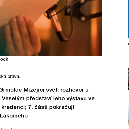
tock
ská práva.
Grmolce Mizející svět; rozhovor s
Veselým představí jeho výstavu ve
 kredenci; 7. částí pokračují
a Lakomého