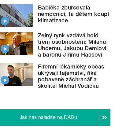
Babička zburcovala
nemocnici, ta dětem koupí
klimatizace
Zelný rynk vzdává hold
třem osobnostem: Milanu
Uhdemu, Jakubu Demlovi
a baronu Jiřímu Haasovi
Firemní lékárničky občas
ukrývají tajemství, říká
pobaveně záchranář a
školitel Michal Vodička
Jak nás naladíte na DABu