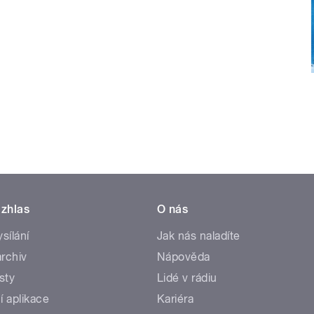
zhlas
O nás
ysílání
Jak nás naladíte
rchiv
Nápověda
sty
Lidé v rádiu
í aplikace
Kariéra