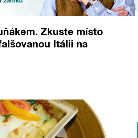
tuňákem. Zkuste místo
alšovanou Itálii na