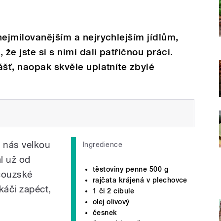
nejmilovanějším a nejrychlejším jídlům,
že jste si s nimi dali patřičnou práci.
ášť, naopak skvěle uplatníte zbylé
u nás velkou
Ingredience
al už od
těstoviny penne 500 g
ncouzské
rajčata krájená v plechovce
káči zapéct,
1 či 2 cibule
olej olivový
česnek