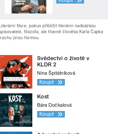
Koupit
Literární fikce, pokus přiblížit literární nadsázkou
spisovatele, filozofa, ale hlavně člověka Karla Čapka
trochu jinou formou.
Svědectví o životě v
KLDR 2
Nina Špitálníková
Koupit
Kost
Bára Dočkalová
Koupit