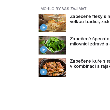
MOHLO BY VÁS ZAJÍMAT
Zapečené fleky s 
velkou tradici, zís
Zapečené špenátov
milovníci zdravé a
Zapečené kuře s ra
v kombinaci s rajs