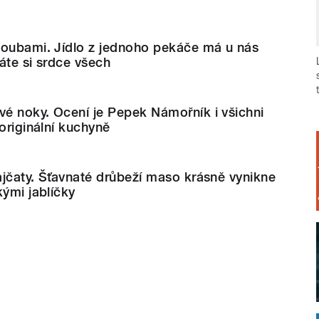
houbami. Jídlo z jednoho pekáče má u nás
káte si srdce všech
é noky. Ocení je Pepek Námořník i všichni
 originální kuchyně
jčaty. Šťavnaté drůbeží maso krásně vynikne
kými jablíčky