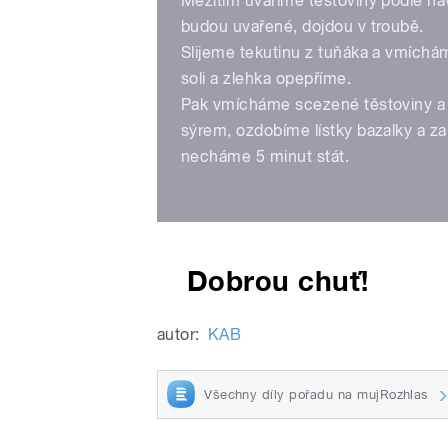
Mezitím uvaříme těstoviny podle náv
budou uvařené, dojdou v troubě.
Slijeme tekutinu z tuňáka a vmíchá
soli a zlehka opepříme.
Pak vmícháme scezené těstoviny a
sýrem, ozdobíme lístky bazalky a 
necháme 5 minut stát.
Dobrou chuť!
autor:
KAB
Všechny díly pořadu na mujRozhlas