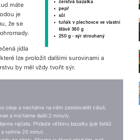
čerstvá bazalka
okud máte
pepř
hodou je
sůl
tuňák v plechovce ve vlastní
mu, že se
šťávě 360 g
dohromady.
250 g - sýr strouhaný
čená jídla
které lze proložit dalšími surovinami a
stvu by měl vždy tvořit sýr.
ho oleje a necháme na něm zesklovatět cibuli,
snek a mícháme další 2 minuty.
me rajčata. Přidejte většinu bazalky (pár lístků
a vaříme 20 minut.