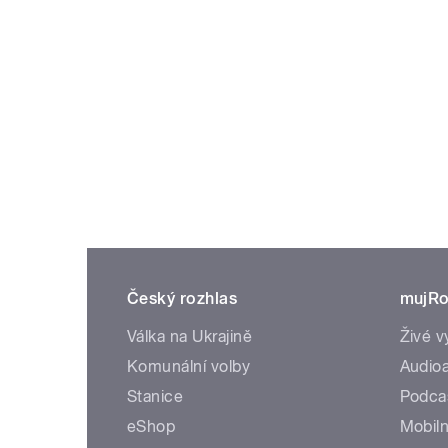
Český rozhlas
mujRo
Válka na Ukrajině
Živé v
Komunální volby
Audioa
Stanice
Podca
eShop
Mobiln