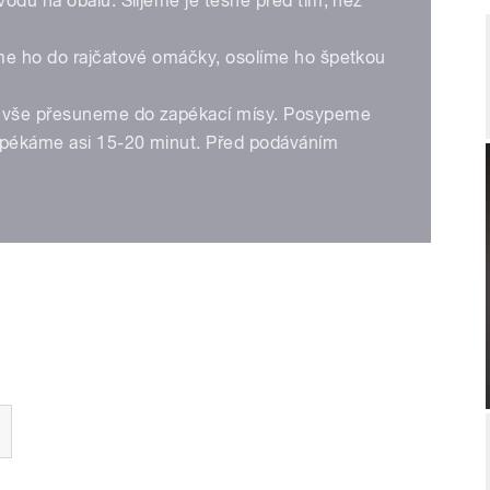
odu na obalu. Slijeme je těsně před tím, než
me ho do rajčatové omáčky, osolíme ho špetkou
 vše přesuneme do zapékací mísy. Posypeme
zapékáme asi 15-20 minut. Před podáváním