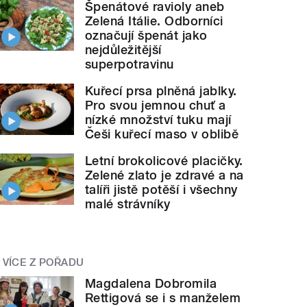
Špenátové ravioly aneb
Zelená Itálie. Odborníci
označují špenát jako
nejdůležitější
superpotravinu
Kuřecí prsa plněná jablky.
Pro svou jemnou chuť a
nízké množství tuku mají
Češi kuřecí maso v oblibě
Letní brokolicové placičky.
Zelené zlato je zdravé a na
talíři jistě potěší i všechny
malé strávníky
VÍCE Z POŘADU
Magdalena Dobromila
Rettigová se i s manželem