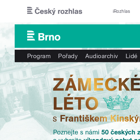
Přejít k hlavnímu obsahu
iRozhlas
Program
Pořady
Audioarchiv
Lidé