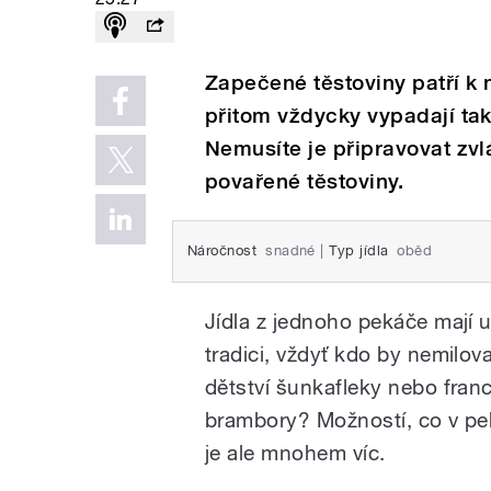
Zapečené těstoviny patří k 
přitom vždycky vypadají tak, 
Nemusíte je připravovat zvl
povařené těstoviny.
Náročnost
snadné
|
Typ jídla
oběd
Jídla z jednoho pekáče mají 
tradici, vždyť kdo by nemilov
dětství šunkafleky nebo fra
brambory? Možností, co v pe
je ale mnohem víc.