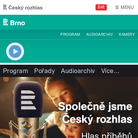
Přejít k hlavnímu obsahu
MENU
ŽIVĚ
PROGRAM
AUDIOARCHIV
KAMERY
Program
Pořady
Audioarchiv
Více
…