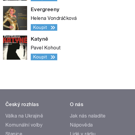
Evergreeny
Helena Vondráčková
Koupit
Katyně
Pavel Kohout
Koupit
Český rozhlas
O nás
Válka na Ukrajině
Jak nás naladíte
Komunální volby
Nápověda
Stanice
Lidé v rádiu