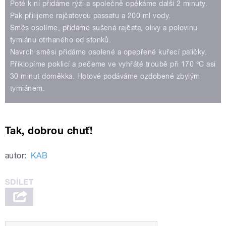
Poté k ní přidáme rýži a společně opékáme další 2 minuty.
Pak přilijeme rajčatovou passatu a 200 ml vody.
Směs osolíme, přidáme sušená rajčata, olivy a polovinu
tymiánu otrhaného od stonků.
Navrch směsi přidáme osolené a opepřené kuřecí paličky.
Přiklopíme poklicí a pečeme ve vyhřáté troubě při 170 °C asi
30 minut doměkka. Hotové podáváme ozdobené zbylým
tymiánem.
Tak, dobrou chuť!
autor:
KAB