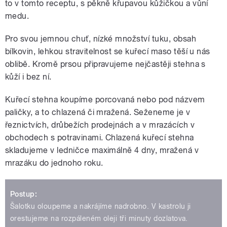
to v tomto receptu, s pěkně křupavou kůžičkou a vůní
medu.
Pro svou jemnou chuť, nízké množství tuku, obsah
bílkovin, lehkou stravitelnost se kuřecí maso těší u nás
oblibě. Kromě prsou připravujeme nejčastěji stehna s
kůží i bez ní.
Kuřecí stehna koupíme porcovaná nebo pod názvem
paličky, a to chlazená či mražená. Seženeme je v
řeznictvích, drůbežích prodejnách a v mrazácích v
obchodech s potravinami. Chlazená kuřecí stehna
skladujeme v ledničce maximálně 4 dny, mražená v
mrazáku do jednoho roku.
Postup:
Šalotku oloupeme a nakrájíme nadrobno. V kastrolu ji
orestujeme na rozpáleném oleji tři minuty dozlatova.