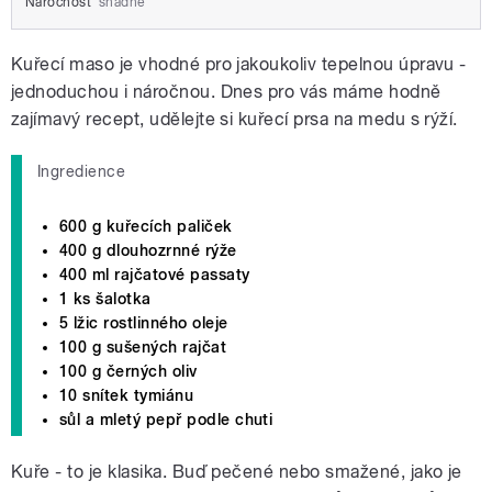
Náročnost
snadné
Kuřecí maso je vhodné pro jakoukoliv tepelnou úpravu -
jednoduchou i náročnou. Dnes pro vás máme hodně
zajímavý recept, udělejte si kuřecí prsa na medu s rýží.
Ingredience
600 g kuřecích paliček
400 g dlouhozrnné rýže
400 ml rajčatové passaty
1 ks šalotka
5 lžic rostlinného oleje
100 g sušených rajčat
100 g černých oliv
10 snítek tymiánu
sůl a mletý pepř podle chuti
Kuře - to je klasika. Buď pečené nebo smažené, jako je