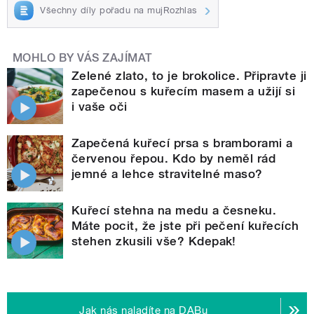
Všechny díly pořadu na mujRozhlas
MOHLO BY VÁS ZAJÍMAT
Zelené zlato, to je brokolice. Připravte ji
zapečenou s kuřecím masem a užijí si
i vaše oči
Zapečená kuřecí prsa s bramborami a
červenou řepou. Kdo by neměl rád
jemné a lehce stravitelné maso?
Kuřecí stehna na medu a česneku.
Máte pocit, že jste při pečení kuřecích
stehen zkusili vše? Kdepak!
Jak nás naladíte na DABu