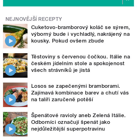
NEJNOVĚJŠÍ RECEPTY
Cuketovo-bramborový koláč se sýrem,
výborný bude i vychladlý, nakrájený na
kousky. Pokud ovšem zbude
Těstoviny s červenou čočkou. Itálie na
českém jídelním stole a spokojenost
všech strávníků je jistá
Losos se zapečenými bramborami.
Zajímavá kombinace barev a chutí vás
na talíři zaručeně potěší
Špenátové ravioly aneb Zelená Itálie.
Odborníci označují špenát jako
nejdůležitější superpotravinu