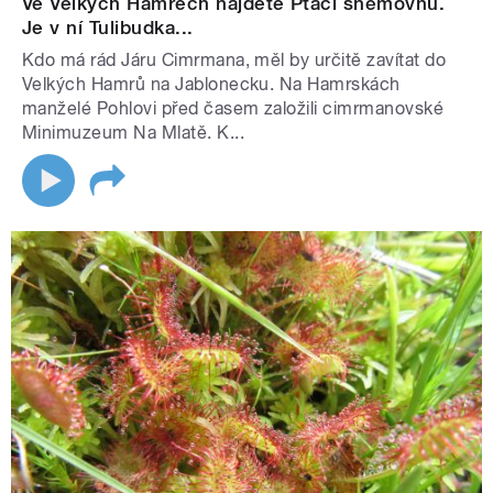
Ve Velkých Hamrech najdete Ptačí sněmovnu.
Je v ní Tulibudka...
Kdo má rád Járu Cimrmana, měl by určitě zavítat do
Velkých Hamrů na Jablonecku. Na Hamrskách
manželé Pohlovi před časem založili cimrmanovské
Minimuzeum Na Mlatě. K...