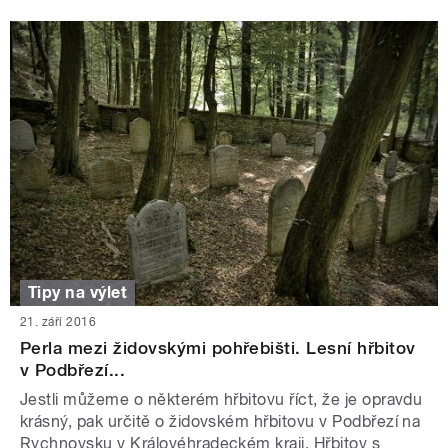
Tipy na výlet
21. září 2016
Perla mezi židovskými pohřebišti. Lesní hřbitov
v Podbřezí...
Jestli můžeme o některém hřbitovu říct, že je opravdu
krásný, pak určitě o židovském hřbitovu v Podbřezí na
Rychnovsku v Královéhradeckém kraji. Hřbitov s