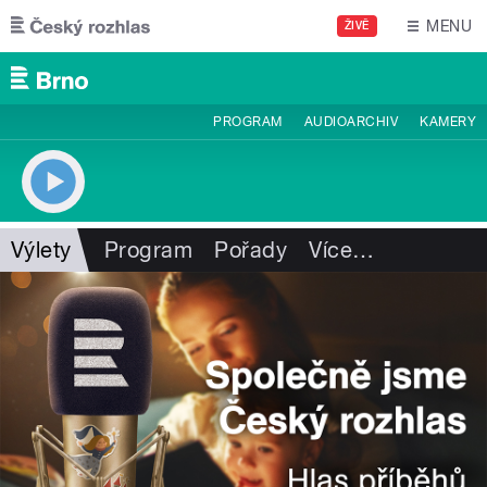
Přejít k hlavnímu obsahu
MENU
ŽIVĚ
PROGRAM
AUDIOARCHIV
KAMERY
Výlety
Program
Pořady
Více
…