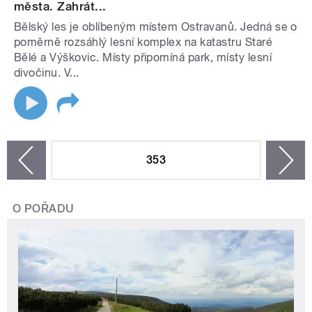
města. Zahrát...
Bělský les je oblíbeným místem Ostravanů. Jedná se o
poměrně rozsáhlý lesní komplex na katastru Staré
Bělé a Výškovic. Místy připomíná park, místy lesní
divočinu. V...
STRÁNKY
353
n
zí
O POŘADU