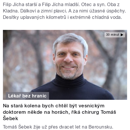
Filip Jícha starší a Filip Jícha mladší. Otec a syn. Oba z
Kladna. Dálkoví a zimní plavci. A za nimi úžasné úspěchy.
Desítky uplavaných kilometrů i extrémně chladná voda.
30 minut
Lékař bez hranic
Na stará kolena bych chtěl být vesnickým
doktorem někde na horách, říká chirurg Tomáš
Šebek
Tomáš Šebek žije už přes dvacet let na Berounsku.