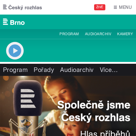
Přejít k hlavnímu obsahu
MENU
ŽIVĚ
PROGRAM
AUDIOARCHIV
KAMERY
Program
Pořady
Audioarchiv
Více
…