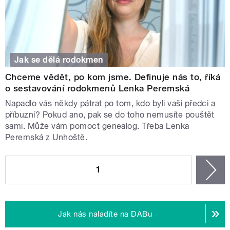
Jak se dělá rodokmen
Chceme vědět, po kom jsme. Definuje nás to, říká
o sestavování rodokmenů Lenka Peremská
Napadlo vás někdy pátrat po tom, kdo byli vaši předci a
příbuzní? Pokud ano, pak se do toho nemusíte pouštět
sami. Může vám pomoct genealog. Třeba Lenka
Peremská z Unhoště.
STRÁNKY
1
n
Jak nás naladíte na DABu