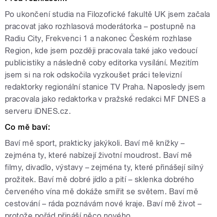
Po ukončení studia na Filozofické fakultě UK jsem začala
pracovat jako rozhlasová moderátorka – postupně na
Radiu City, Frekvenci 1 a nakonec Českém rozhlase
Region, kde jsem později pracovala také jako vedoucí
publicistiky a následně coby editorka vysílání. Mezitím
jsem si na rok odskočila vyzkoušet práci televizní
redaktorky regionální stanice TV Praha. Naposledy jsem
pracovala jako redaktorka v pražské redakci MF DNES a
serveru iDNES.cz.
Co mě baví:
Baví mě sport, prakticky jakýkoli. Baví mě knížky –
zejména ty, které nabízejí životní moudrost. Baví mě
filmy, divadlo, výstavy – zejména ty, které přinášejí silný
prožitek. Baví mě dobré jídlo a pití – sklenka dobrého
červeného vína mě dokáže smířit se světem. Baví mě
cestování – ráda poznávám nové kraje. Baví mě život –
protože pořád přináší něco nového.