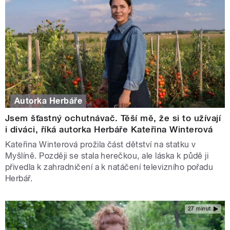
Autorka Herbáře
Jsem šťastný ochutnávač. Těší mě, že si to užívají
i diváci, říká autorka Herbáře Kateřina Winterová
Kateřina Winterová prožila část dětství na statku v
Myšlíně. Později se stala herečkou, ale láska k půdě ji
přivedla k zahradničení a k natáčení televizního pořadu
Herbář.
27 minut