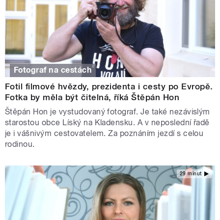
Fotograf na cestách
Fotil filmové hvězdy, prezidenta i cesty po Evropě.
Fotka by měla být čitelná, říká Štěpán Hon
Štěpán Hon je vystudovaný fotograf. Je také nezávislým
starostou obce Líský na Kladensku. A v neposlední řadě
je i vášnivým cestovatelem. Za poznáním jezdí s celou
rodinou.
29 minut