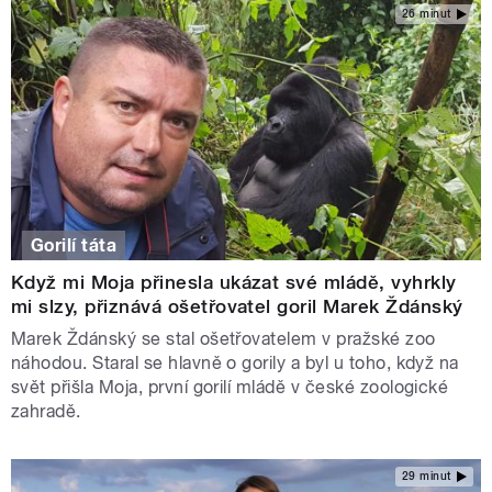
26 minut
Gorilí táta
Když mi Moja přinesla ukázat své mládě, vyhrkly
mi slzy, přiznává ošetřovatel goril Marek Ždánský
Marek Ždánský se stal ošetřovatelem v pražské zoo
náhodou. Staral se hlavně o gorily a byl u toho, když na
svět přišla Moja, první gorilí mládě v české zoologické
zahradě.
29 minut