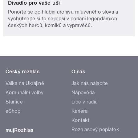
Divadlo pro vaše uši
Ponořte se do hlubin archivu mluveného slova a
vychutnejte si to nejlepší v podání legendárních
českých herců, komiků a vypravěčů.
Český rozhlas
O nás
Válka na Ukrajině
Jak nás naladíte
Komunální volby
Nápověda
Stanice
Lidé v rádiu
eShop
Kariéra
Kontakt
Rozhlasový poplatek
mujRozhlas