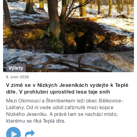
Výlety
8. únor 2026
V zimě se v Nízkých Jeseníkách vydejte k Teplé
díře. V prohlubni uprostřed lesa taje sníh
Mezi Olomoucí a Šternberkem leží obec Bělkovice-
Laštany. Od ní vede údolí zaříznuté mezi kopce
Nízkého Jeseníku. A právě tam se nachází místo,
kterému se říká Teplá díra.