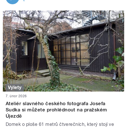
Výlety
7. únor 2026
Ateliér slavného českého fotografa Josefa
Sudka si můžete prohlédnout na pražském
Újezdě
Domek o ploše 61 metrů čtverečních, který stojí ve