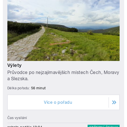
Výlety
Průvodce po nejzajímavějších místech Čech, Moravy
a Slezska.
Délka pořadu:
56 minut
Více o pořadu
Čas vysílání