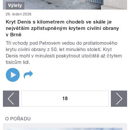
Výlety
29. leden 2026
Kryt Denis s kilometrem chodeb ve skále je
největším zpřístupněným krytem civilní obrany
v Brně
Tři vchody pod Petrovem vedou do protiatomového
krytu civilní obrany z 50. let minulého století. Kryt
Denis mohl v minulosti poskytnout útočiště až čtyřem
tisícům lidí.
STRÁNKY
18
n
zí
O POŘADU