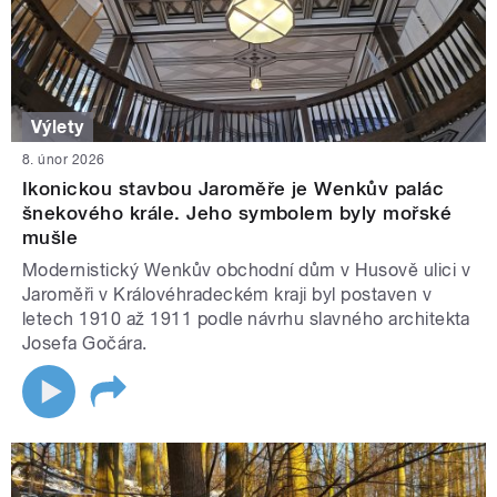
Výlety
8. únor 2026
Ikonickou stavbou Jaroměře je Wenkův palác
šnekového krále. Jeho symbolem byly mořské
mušle
Modernistický Wenkův obchodní dům v Husově ulici v
Jaroměři v Královéhradeckém kraji byl postaven v
letech 1910 až 1911 podle návrhu slavného architekta
Josefa Gočára.