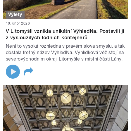
Výlety
10. únor 2026
V Litomyšli vznikla unikátní VýhledNa. Postavili ji
z vysloužilých lodních kontejnerů
Není to vysoká rozhledna v pravém slova smyslu, a tak
dostala trefný název VýhledNa. Vyhlídková věž stojí na
severovýchodním okraji Litomyšle v místní části Lány.