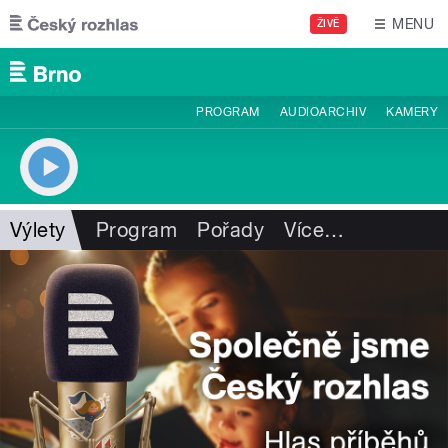
Přejít k hlavnímu obsahu
MENU
ŽIVĚ
PROGRAM
AUDIOARCHIV
KAMERY
Výlety
Program
Pořady
Více
…