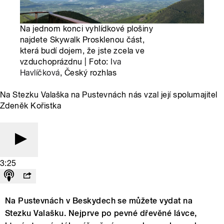
Na jednom konci vyhlídkové plošiny
najdete Skywalk Prosklenou část,
která budí dojem, že jste zcela ve
vzduchoprázdnu | Foto:
Iva
Havlíčková
, Český rozhlas
Na Stezku Valaška na Pustevnách nás vzal její spolumajitel
Zdeněk Kořistka
3:25
Na Pustevnách v Beskydech se můžete vydat na
Stezku Valašku. Nejprve po pevné dřevěné lávce,