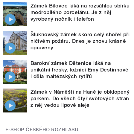
Zámek Bílovec láká na rozsáhlou sbírku
modrobílého porcelánu. Je z něj
vyrobený nočník i telefon
Šluknovský zámek skoro celý shořel při
ničivém požáru. Dnes je znovu krásně
opravený
Barokní zámek Dětenice láká na
unikátní fresky, ložnici Emy Destinnové
i děla maltézských rytířů
Zámek v Náměšti na Hané je obklopený
parkem. Do všech čtyř světových stran
z něj vedou lipové aleje
E-SHOP ČESKÉHO ROZHLASU