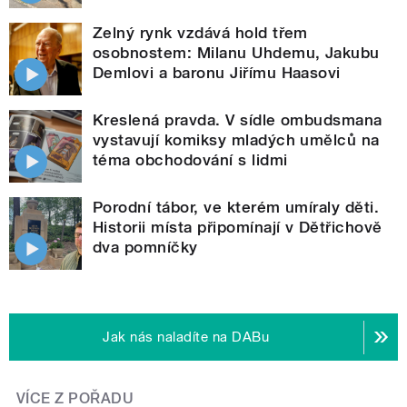
Zelný rynk vzdává hold třem
osobnostem: Milanu Uhdemu, Jakubu
Demlovi a baronu Jiřímu Haasovi
Kreslená pravda. V sídle ombudsmana
vystavují komiksy mladých umělců na
téma obchodování s lidmi
Porodní tábor, ve kterém umíraly děti.
Historii místa připomínají v Dětřichově
dva pomníčky
Jak nás naladíte na DABu
VÍCE Z POŘADU