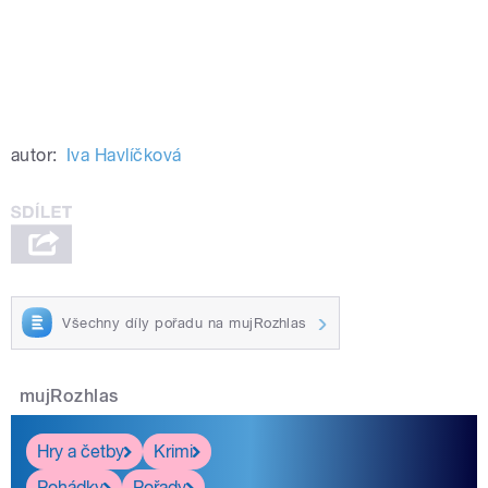
autor:
Iva Havlíčková
Všechny díly pořadu na mujRozhlas
mujRozhlas
Hry a četby
Krimi
Pohádky
Pořady