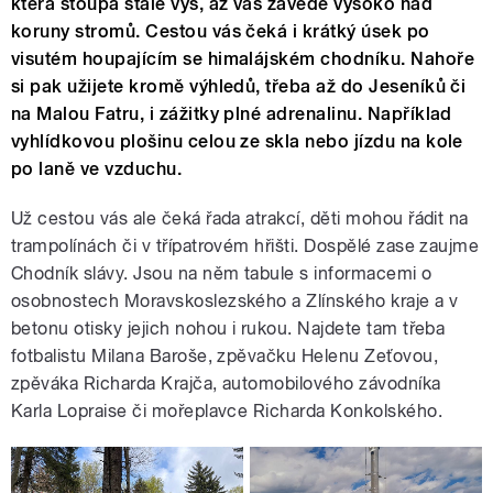
která stoupá stále výš, až vás zavede vysoko nad
koruny stromů. Cestou vás čeká i krátký úsek po
visutém houpajícím se himalájském chodníku. Nahoře
si pak užijete kromě výhledů, třeba až do Jeseníků či
na Malou Fatru, i zážitky plné adrenalinu. Například
vyhlídkovou plošinu celou ze skla nebo jízdu na kole
po laně ve vzduchu.
Už cestou vás ale čeká řada atrakcí, děti mohou řádit na
trampolínách či v třípatrovém hřišti. Dospělé zase zaujme
Chodník slávy. Jsou na něm tabule s informacemi o
osobnostech Moravskoslezského a Zlínského kraje a v
betonu otisky jejich nohou i rukou. Najdete tam třeba
fotbalistu Milana Baroše, zpěvačku Helenu Zeťovou,
zpěváka Richarda Krajča, automobilového závodníka
Karla Lopraise či mořeplavce Richarda Konkolského.