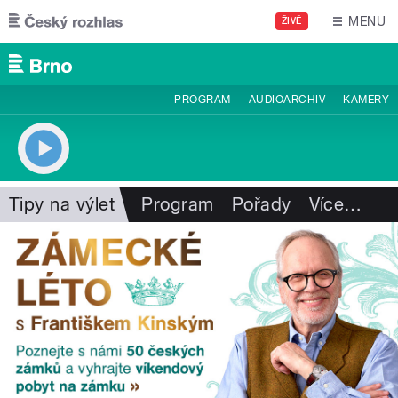
Přejít k hlavnímu obsahu
MENU
ŽIVĚ
PROGRAM
AUDIOARCHIV
KAMERY
Tipy na výlet
Program
Pořady
Více
…