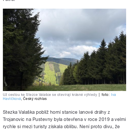
Už cestou ke Stezce Valašce se otevírají krásné výhledy
|
foto:
Iva
Havlíčková
,
Český rozhlas
Stezka Valaška poblíž horní stanice lanové dráhy z
Trojanovic na Pustevny byla otevřena v roce 2019 a velmi
rychle si mezi turisty získala oblibu. Není proto divu, že