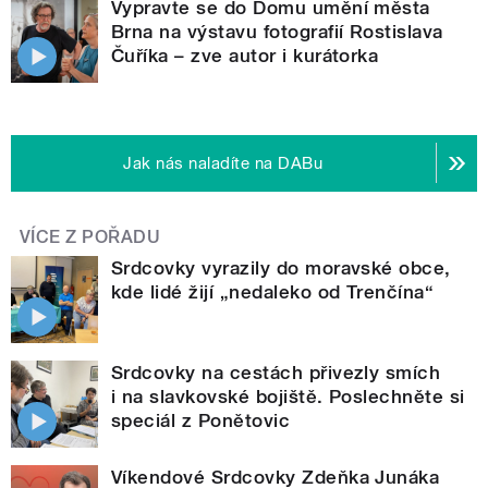
Vypravte se do Domu umění města
Brna na výstavu fotografií Rostislava
Čuříka – zve autor i kurátorka
Jak nás naladíte na DABu
VÍCE Z POŘADU
Srdcovky vyrazily do moravské obce,
kde lidé žijí „nedaleko od Trenčína“
Srdcovky na cestách přivezly smích
i na slavkovské bojiště. Poslechněte si
speciál z Ponětovic
Víkendové Srdcovky Zdeňka Junáka