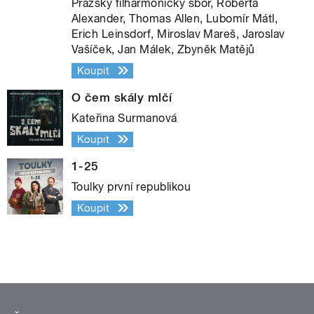
Pražský filharmonický sbor, Roberta
Alexander, Thomas Allen, Lubomír Mátl,
Erich Leinsdorf, Miroslav Mareš, Jaroslav
Vašíček, Jan Málek, Zbyněk Matějů
Koupit
O čem skály mlčí
Kateřina Surmanová
Koupit
1-25
Toulky první republikou
Koupit