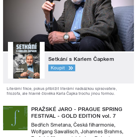
Setkání s Karlem Čapkem
Koupit
Literární fikce, pokus přiblížit literární nadsázkou spisovatele,
filozofa, ale hlavně člověka Karla Čapka trochu jinou formou.
PRAŽSKÉ JARO - PRAGUE SPRING
FESTIVAL - GOLD EDITION vol. 7
Bedřich Smetana, Česká filharmonie,
Wolfgang Sawallisch, Johannes Brahms,