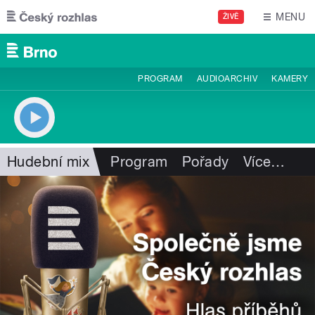
Přejít k hlavnímu obsahu
MENU
ŽIVĚ
PROGRAM
AUDIOARCHIV
KAMERY
Hudební mix
Program
Pořady
Více
…