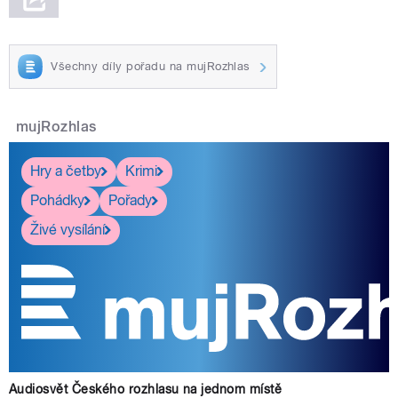
Všechny díly pořadu na mujRozhlas
mujRozhlas
Hry a četby
Krimi
Pohádky
Pořady
Živé vysílání
Audiosvět Českého rozhlasu na jednom místě