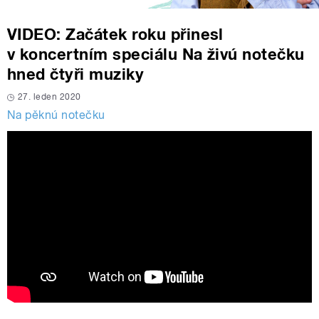
VIDEO: Začátek roku přinesl
v koncertním speciálu Na živú notečku
hned čtyři muziky
27. leden 2020
Na pěknú notečku