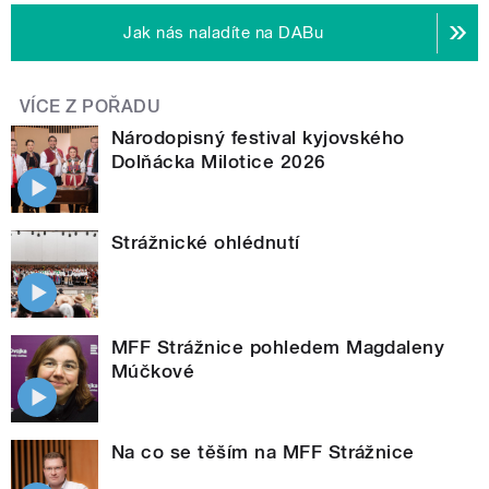
Jak nás naladíte na DABu
VÍCE Z POŘADU
Národopisný festival kyjovského
Dolňácka Milotice 2026
Strážnické ohlédnutí
MFF Strážnice pohledem Magdaleny
Múčkové
Na co se těším na MFF Strážnice