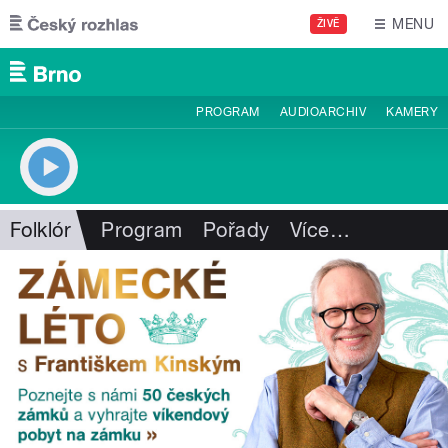
Přejít k hlavnímu obsahu
MENU
ŽIVĚ
PROGRAM
AUDIOARCHIV
KAMERY
Folklór
Program
Pořady
Více
…