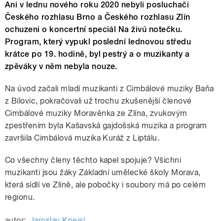
Ani v lednu nového roku 2020 nebyli posluchači
Českého rozhlasu Brno a Českého rozhlasu Zlín
ochuzeni o koncertní speciál Na živú notečku.
Program, který vypukl poslední lednovou středu
krátce po 19. hodině, byl pestrý a o muzikanty a
zpěváky v něm nebyla nouze.
Na úvod začali mladí muzikanti z Cimbálové muziky Baňa
z Bílovic, pokračovali už trochu zkušenější členové
Cimbálové muziky Moravěnka ze Zlína, zvukovým
zpestřením byla Kašavská gajdošská muzika a program
završila Cimbálová muzika Kuráž z Liptálu.
Co všechny členy těchto kapel spojuje? Všichni
muzikanti jsou žáky Základní umělecké školy Morava,
která sídlí ve Zlíně, ale pobočky i soubory má po celém
regionu.
autor:
Jaroslav Kneisl