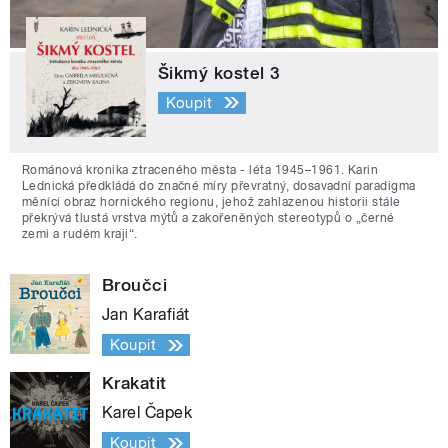
Šikmý kostel 3
Koupit
Románová kronika ztraceného města - léta 1945–1961. Karin
Lednická předkládá do značné míry převratný, dosavadní paradigma
měnící obraz hornického regionu, jehož zahlazenou historii stále
překrývá tlustá vrstva mýtů a zakořeněných stereotypů o „černé
zemi a rudém kraji“.
Broučci
Jan Karafiát
Koupit
Krakatit
Karel Čapek
Koupit