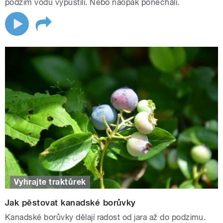
podzim vodu vypustili. Nebo naopak ponechali.
Vyhrajte traktůrek
Jak pěstovat kanadské borůvky
Kanadské borůvky dělají radost od jara až do podzimu.