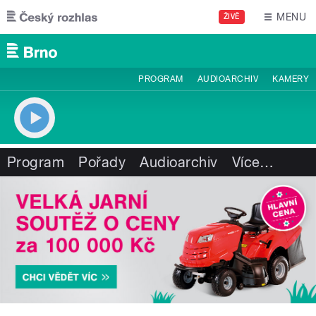
Přejít k hlavnímu obsahu
MENU
ŽIVĚ
PROGRAM
AUDIOARCHIV
KAMERY
Program
Pořady
Audioarchiv
Více
…