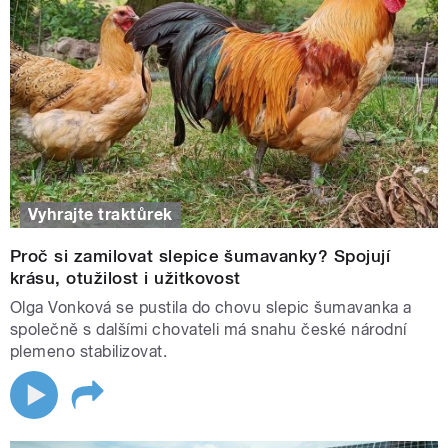
Vyhrajte traktůrek
Proč si zamilovat slepice šumavanky? Spojují
krásu, otužilost i užitkovost
Olga Vonková se pustila do chovu slepic šumavanka a
společně s dalšími chovateli má snahu české národní
plemeno stabilizovat.