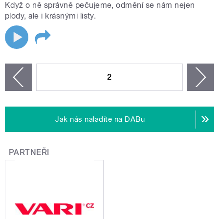
Když o ně správně pečujeme, odmění se nám nejen
plody, ale i krásnými listy.
STRÁNKY
2
n
zí
Jak nás naladíte na DABu
PARTNEŘI