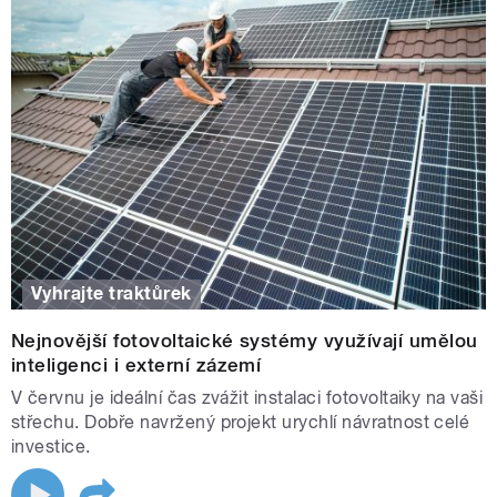
Vyhrajte traktůrek
Nejnovější fotovoltaické systémy využívají umělou
inteligenci i externí zázemí
V červnu je ideální čas zvážit instalaci fotovoltaiky na vaši
střechu. Dobře navržený projekt urychlí návratnost celé
investice.