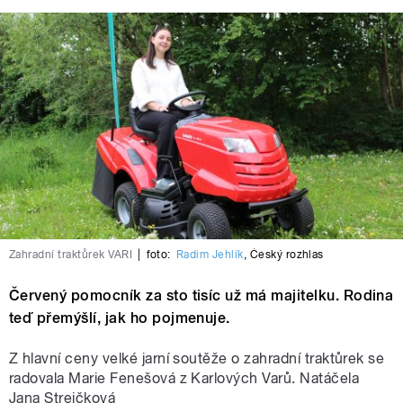
Zahradní traktůrek VARI
|
foto:
Radim Jehlík
,
Český rozhlas
Červený pomocník za sto tisíc už má majitelku. Rodina
teď přemýšlí, jak ho pojmenuje.
Z hlavní ceny velké jarní soutěže o zahradní traktůrek se
radovala Marie Fenešová z Karlových Varů. Natáčela
Jana Strejčková