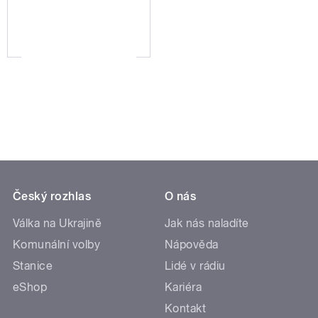
Český rozhlas
O nás
Válka na Ukrajině
Jak nás naladíte
Komunální volby
Nápověda
Stanice
Lidé v rádiu
eShop
Kariéra
Kontakt