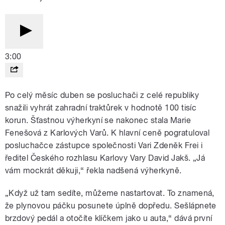
3:00
Po celý měsíc duben se posluchači z celé republiky
snažili vyhrát zahradní traktůrek v hodnotě 100 tisíc
korun. Šťastnou výherkyní se nakonec stala Marie
Fenešová z Karlových Varů. K hlavní ceně pogratuloval
posluchačce zástupce společnosti Vari Zdeněk Frei i
ředitel Českého rozhlasu Karlovy Vary David Jakš. „Já
vám mockrát děkuji,“ řekla nadšená výherkyně.
„Když už tam sedíte, můžeme nastartovat. To znamená,
že plynovou páčku posunete úplně dopředu. Sešlápnete
brzdový pedál a otočíte klíčkem jako u auta,“ dává první