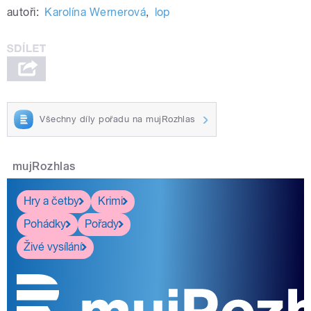
autoři:
Karolína Wernerová
,
lop
Všechny díly pořadu na mujRozhlas
mujRozhlas
Hry a četby
Krimi
Pohádky
Pořady
Živé vysílání