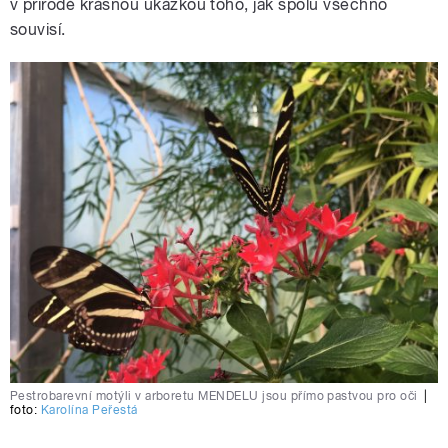
v přírodě krásnou ukázkou toho, jak spolu všechno
souvisí.
Pestrobarevní motýli v arboretu MENDELU jsou přímo pastvou pro oči
|
foto:
Karolína Peřestá