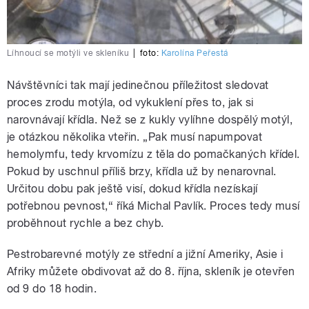
Líhnoucí se motýli ve skleníku
|
foto:
Karolína Peřestá
Návštěvníci tak mají jedinečnou příležitost sledovat
proces zrodu motýla, od vykuklení přes to, jak si
narovnávají křídla. Než se z kukly vylíhne dospělý motýl,
je otázkou několika vteřin. „Pak musí napumpovat
hemolymfu, tedy krvomízu z těla do pomačkaných křídel.
Pokud by uschnul příliš brzy, křídla už by nenarovnal.
Určitou dobu pak ještě visí, dokud křídla nezískají
potřebnou pevnost,“ říká Michal Pavlík. Proces tedy musí
proběhnout rychle a bez chyb.
Pestrobarevné motýly ze střední a jižní Ameriky, Asie i
Afriky můžete obdivovat až do 8. října, skleník je otevřen
od 9 do 18 hodin.