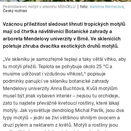
Pestrobarevní motýli v arboretu MENDELU
|
foto:
Karolína Wernerová
,
Český rozhlas
Vzácnou příležitost sledovat líhnutí tropických motýlů
mají od čtvrtka návštěvníci Botanické zahrady a
arboreta Mendelovy univerzity v Brně. Ve sklenících
poletuje zhruba dvacítka exotických druhů motýlů.
„Ve skleníku je samozřejmě tepleji a taky větší vlhko, aby
tu motýli přežili. Teplota se pohybuje okolo 25 °C a
musíme udržovat i vzdušnou vlhkost,“ popisuje
podmínky panující ve skleníku botanické zahrady
Mendelovy univerzity Anna Buchtová. Kvůli motýlům
musel být jinak vybaven interiér – nejsou tu orchideje,
zato tu najdete převážně kvetoucí rostliny, které lákají
motýly. Jak vysvětluje dendrolog Michal Pavlík, jsou dva
typy motýlů – jedni se živí většinou shnilým ovocem a
druzí pylem a nektarem z květů. Motýli a rostliny jsou