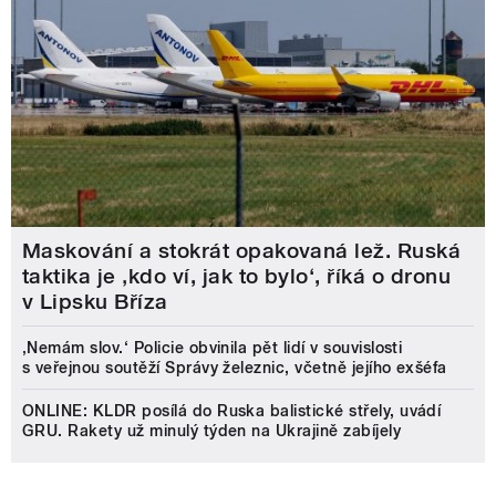
Maskování a stokrát opakovaná lež. Ruská
taktika je ‚kdo ví, jak to bylo‘, říká o dronu
v Lipsku Bříza
‚Nemám slov.‘ Policie obvinila pět lidí v souvislosti
s veřejnou soutěží Správy železnic, včetně jejího exšéfa
ONLINE: KLDR posílá do Ruska balistické střely, uvádí
GRU. Rakety už minulý týden na Ukrajině zabíjely