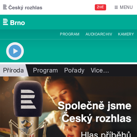
Přejít k hlavnímu obsahu
MENU
ŽIVĚ
PROGRAM
AUDIOARCHIV
KAMERY
Příroda
Program
Pořady
Více
…