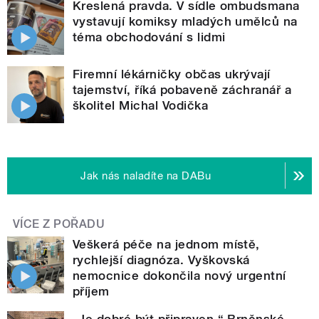
Kreslená pravda. V sídle ombudsmana
vystavují komiksy mladých umělců na
téma obchodování s lidmi
Firemní lékárničky občas ukrývají
tajemství, říká pobaveně záchranář a
školitel Michal Vodička
Jak nás naladíte na DABu
VÍCE Z POŘADU
Veškerá péče na jednom místě,
rychlejší diagnóza. Vyškovská
nemocnice dokončila nový urgentní
příjem
„Je dobré být připraven.“ Brněnské