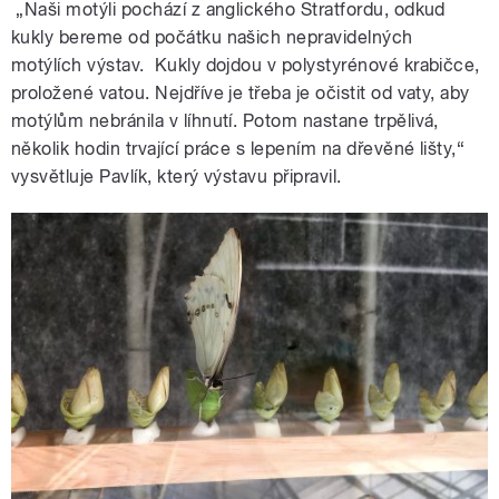
„Naši motýli pochází z anglického Stratfordu, odkud
kukly bereme od počátku našich nepravidelných
motýlích výstav. Kukly dojdou v polystyrénové krabičce,
proložené vatou. Nejdříve je třeba je očistit od vaty, aby
motýlům nebránila v líhnutí. Potom nastane trpělivá,
několik hodin trvající práce s lepením na dřevěné lišty,“
vysvětluje Pavlík, který výstavu připravil.