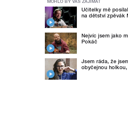
MOHLO BY VÁS ZAJÍMAT
Učitelky mě posíla
na dětství zpěvák
Nejvíc jsem jako m
Pokáč
Jsem ráda, že jsem
obyčejnou holkou,