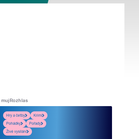
mujRozhlas
Hry a četby
Krimi
Pohádky
Pořady
Živé vysílání