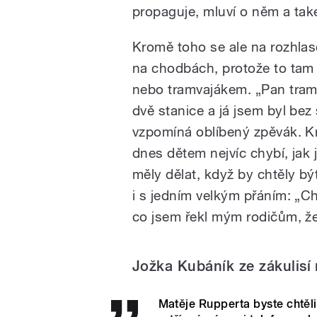
propaguje, mluví o něm a také
Kromě toho se ale na rozhlas
na chodbách, protože to tam d
nebo tramvajákem. „Pan tram
dvě stanice a já jsem byl bez
vzpomíná oblíbený zpěvák. Kr
dnes dětem nejvíc chybí, jak 
měly dělat, když by chtěly bý
i s jedním velkým přáním: „Ch
co jsem řekl mým rodičům, že 
Jožka Kubáník ze zákulisí 
Matěje Rupperta byste chtěl