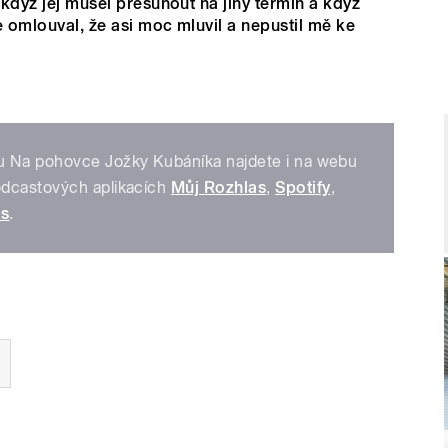
 když jej musel přesunout na jiný termín a když
e omlouval, že asi moc mluvil a nepustil mě ke
u Na pohovce Jožky Kubáníka najdete i na webu
dcastových aplikacích
Můj Rozhlas
,
Spotify
,
es
.