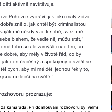
 děti aktivně navštěvuje.
ové Pohovce vypráví, jak jako malý zpíval
obře znělo, jak chtěl být kriminalistou
vaják mě někdy vzal k sobě, svezl mě
 sebe blahem, že vedle něj můžu stát,”
omě toho se ale zamýšlí i nad tím, co
je dobré, aby měly v životě řád, co by
t jako on úspěšný a spokojený a svěřil se
těl bych, aby mi mé děti jednou řekly to,
jsou nejlepší na světě.”
rozhovoru prozrazuje:
i za kamaráda. Při domlouvání rozhovoru byl velmi