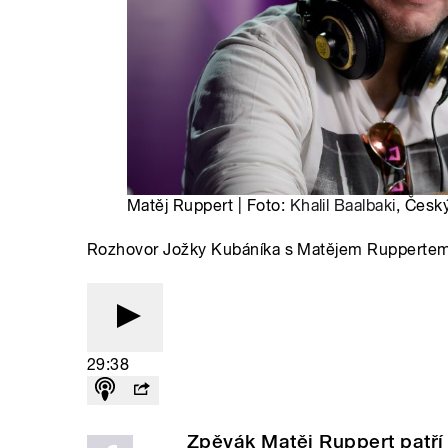
Matěj Ruppert | Foto:
Khalil Baalbaki
, Česk
Rozhovor Jožky Kubáníka s Matějem Rupperte
29:38
Zpěvák Matěj Ruppert patří