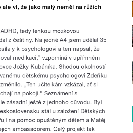
le ví, že jako malý neměl na růžích
á ADHD, tedy lehkou mozkovou
al z češtiny. Na jedné A4 jsem udělal 35
sílaly k psychologovi a ten napsal, že
hoval medikaci,” vzpomíná v upřímném
ovce Jožky Kubáníka. Shodou okolností
znávanému dětskému psychologovi Zdeňku
měnilo. „Ten učitelkám vzkázal, ať si
chají na pokoji.” Seznámení s
e zásadní ještě z jednoho důvodu. Byl
 Československu stál u založení Dětských
řují na pomoc opuštěným dětem a Matěj
jejich ambasadorem. Celý projekt tak