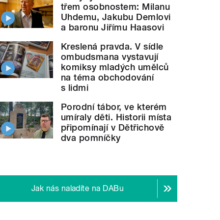
třem osobnostem: Milanu
Uhdemu, Jakubu Demlovi
a baronu Jiřímu Haasovi
Kreslená pravda. V sídle
ombudsmana vystavují
komiksy mladých umělců
na téma obchodování
s lidmi
Porodní tábor, ve kterém
umíraly děti. Historii místa
připomínají v Dětřichově
dva pomníčky
Jak nás naladíte na DABu