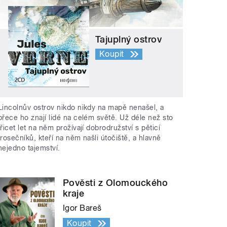
Tajuplný ostrov
Koupit
Lincolnův ostrov nikdo nikdy na mapě nenašel, a
přece ho znají lidé na celém světě. Už déle než sto
třicet let na něm prožívají dobrodružství s pěticí
trosečníků, kteří na něm našli útočiště, a hlavně
nejedno tajemství.
Pověsti z Olomouckého
kraje
Igor Bareš
Koupit