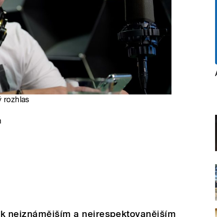
ý rozhlas
m
 k nejznámějším a nejrespektovanějším