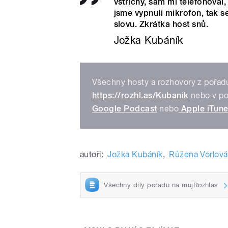
vstřícný, sám mi telefonoval,
jsme vypnuli mikrofon, tak s
slovu. Zkrátka host snů.
Jožka Kubáník
Všechny hosty a rozhovory z pořad
https://rozhl.as/Kubanik
nebo v po
Google Podcast
nebo
Apple iTun
autoři:
Jožka Kubáník
,
Růžena Vorlová
Všechny díly pořadu na mujRozhlas