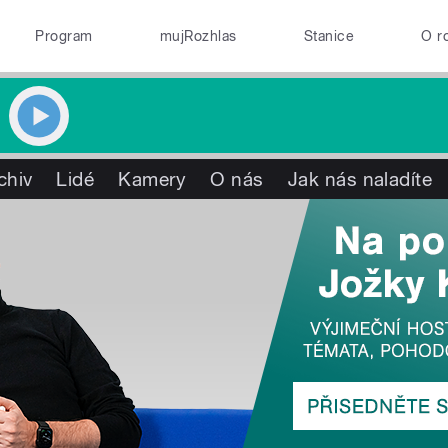
Program
mujRozhlas
Stanice
O r
chiv
Lidé
Kamery
O nás
Jak nás naladíte