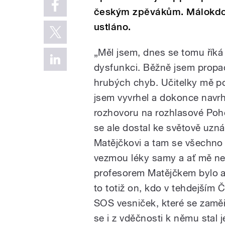
českým zpěvákům. Málokdo a
ustláno.
„Měl jsem, dnes se tomu řík
dysfunkci. Běžně jsem propad
hrubých chyb. Učitelky mě po
jsem vyvrhel a dokonce navr
rozhovoru na rozhlasové Poh
se ale dostal ke světově u
Matějčkovi a tam se všechno z
vezmou léky samy a ať mě ne
profesorem Matějčkem bylo al
to totiž on, kdo v tehdejším
SOS vesniček, které se zamě
se i z vděčnosti k němu stal 