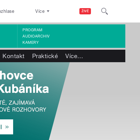
ozhlase
Více
ŽIVĚ
PROGRAM
AUDIOARCHIV
KAMERY
Kontakt
Praktické
Více
…