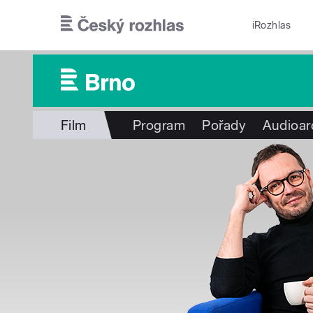
Přejít k hlavnímu obsahu
iRozhlas
Film
Program
Pořady
Audioar