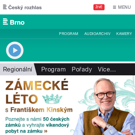
Přejít k hlavnímu obsahu
MENU
ŽIVĚ
PROGRAM
AUDIOARCHIV
KAMERY
Regionální
Program
Pořady
Více
…