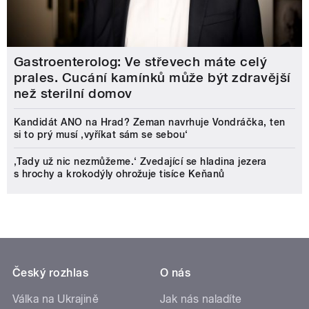
Gastroenterolog: Ve střevech máte celý
prales. Cucání kamínků může být zdravější
než sterilní domov
Kandidát ANO na Hrad? Zeman navrhuje Vondráčka, ten
si to prý musí ‚vyříkat sám se sebou‘
‚Tady už nic nezmůžeme.‘ Zvedající se hladina jezera
s hrochy a krokodýly ohrožuje tisíce Keňanů
Český rozhlas
O nás
Válka na Ukrajině
Jak nás naladíte