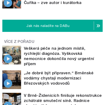
Čuříka – zve autor i kurátorka
Jak nás naladíte na DABu
VÍCE Z POŘADU
Veškerá péče na jednom místě,
rychlejší diagnóza. Vyškovská
nemocnice dokončila nový urgentní
příjem
„Je dobré být připraven.“ Brněnské
vodárny chystají modernizaci
Březovských vodovodů
V Brně-Židenicích finišuje rekonstrukce
zchátralé smuteční síně. Radnice