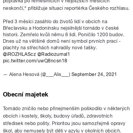
poptávka po řemeslnících v nejbližších měsících
neskončí,“ přibližuje situaci reportérka Českého rozhlasu.
Před 3 měsíci zasáhlo do životů lidí v obcích na
Břeclavsku a Hodonínsku nejsilnější tornádo v české
historii. Zemřelo kvůli němu 6 lidí. Poničilo 1200 budov.
Dnes už na většině domů není symbol prvních prací -
plachty na střechách nahradily nové tašky.
@iROZHLAScz
@Radiozurnal1
pic.twitter.com/uwQ8ncsn18
— Alena Hesová (@___Alis___)
September 24, 2021
Obecní majetek
Tornádo zničilo nebo přinejmenším poškodilo v některých
obcích i kostely, školy, budovy úřadů, zdravotních
středisek nebo pošty. Prioritou jsou samozřejmě opravy
škol, aby nemusely být děti v azylu v okolních obcích.