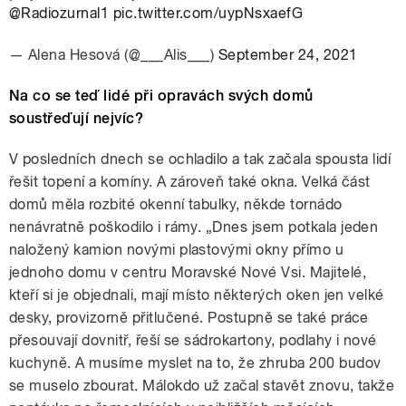
@Radiozurnal1
pic.twitter.com/uypNsxaefG
— Alena Hesová (@___Alis___)
September 24, 2021
Na co se teď lidé při opravách svých domů
soustřeďují nejvíc?
V posledních dnech se ochladilo a tak začala spousta lidí
řešit topení a komíny. A zároveň také okna. Velká část
domů měla rozbité okenní tabulky, někde tornádo
nenávratně poškodilo i rámy. „Dnes jsem potkala jeden
naložený kamion novými plastovými okny přímo u
jednoho domu v centru Moravské Nové Vsi. Majitelé,
kteří si je objednali, mají místo některých oken jen velké
desky, provizorně přitlučené. Postupně se také práce
přesouvají dovnitř, řeší se sádrokartony, podlahy i nové
kuchyně. A musíme myslet na to, že zhruba 200 budov
se muselo zbourat. Málokdo už začal stavět znovu, takže