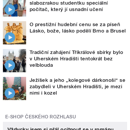
slabozrakou studentku speciální
počítač, který jí usnadní učení
O prestižní hudební cenu se za píseň
Lásko, bože, lásko podělí Brno a Brusel
Tradiční zahájení Tříkrálové sbírky bylo
v Uherském Hradišti tentokrát bez
velblouda
Ježíšek a jeho „kolegové dárkonoši“ se
zabydleli v Uherském Hradišti, je mezi
nimi i kozel
E-SHOP ČESKÉHO ROZHLASU
Vždycky jsem si přál ocitnout se v románu