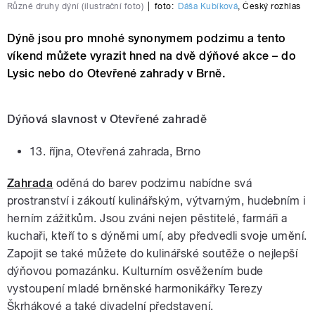
Různé druhy dýní (ilustrační foto)
|
foto:
Dáša Kubíková
,
Český rozhlas
Dýně jsou pro mnohé synonymem podzimu a tento
víkend můžete vyrazit hned na dvě dýňové akce – do
Lysic nebo do Otevřené zahrady v Brně.
Dýňová slavnost v Otevřené zahradě
13. října, Otevřená zahrada, Brno
Zahrada
oděná do barev podzimu nabídne svá
prostranství i zákoutí kulinářským, výtvarným, hudebním i
herním zážitkům. Jsou zváni nejen pěstitelé, farmáři a
kuchaři, kteří to s dýněmi umí, aby předvedli svoje umění.
Zapojit se také můžete do kulinářské soutěže o nejlepší
dýňovou pomazánku. Kulturním osvěžením bude
vystoupení mladé brněnské harmonikářky Terezy
Škrhákové a také divadelní představení.