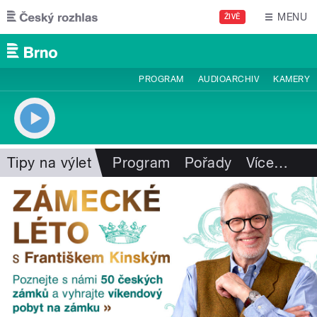
Přejít k hlavnímu obsahu
MENU
ŽIVĚ
PROGRAM
AUDIOARCHIV
KAMERY
Tipy na výlet
Program
Pořady
Více
…