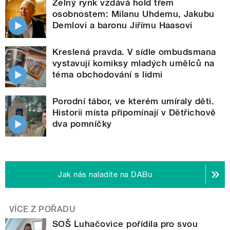
Zelný rynk vzdává hold třem
osobnostem: Milanu Uhdemu, Jakubu
Demlovi a baronu Jiřímu Haasovi
Kreslená pravda. V sídle ombudsmana
vystavují komiksy mladých umělců na
téma obchodování s lidmi
Porodní tábor, ve kterém umíraly děti.
Historii místa připomínají v Dětřichově
dva pomníčky
Jak nás naladíte na DABu
VÍCE Z POŘADU
SOŠ Luhačovice pořídila pro svou