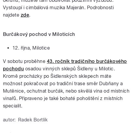
okruhu, můžete tam obdivovat podzimní výzdobu.
Vystoupí i cimbálová muzika Majerán. Podrobnosti
najdete
zde
.
Burčákový pochod v Miloticích
12. října, Milotice
V sobotu proběhne
43. ročník tradičního burčákového
pochodu
osadou vinných sklepů Šidleny u Milotic.
Kromě procházky po Šidlenských sklepech máte
možnost pokračovat po tradiční trase směr Dubňany a
Mutěnice, ochutnat burčák, nebo skvělá vína od místních
vinařů. Připraveno je také bohaté pohoštění z místních
specialit.
autor:
Radek Bortlík