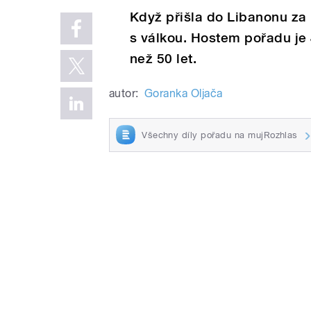
Když přišla do Libanonu za 
s válkou. Hostem pořadu je J
než 50 let.
autor:
Goranka Oljača
Všechny díly pořadu na mujRozhlas