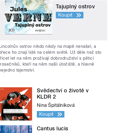
Tajuplný ostrov
Koupit
Lincolnův ostrov nikdo nikdy na mapě nenašel, a
přece ho znají lidé na celém světě. Už déle než sto
třicet let na něm prožívají dobrodružství s pěticí
trosečníků, kteří na něm našli útočiště, a hlavně
nejedno tajemství.
Svědectví o životě v
KLDR 2
Nina Špitálníková
Koupit
Cantus lucis