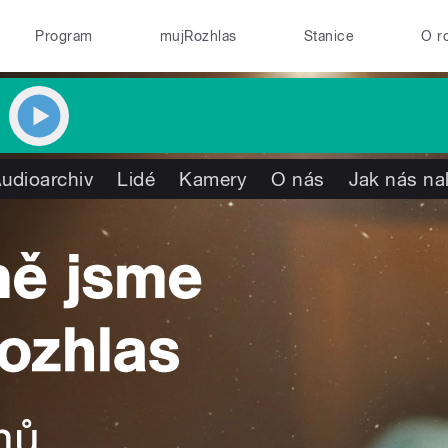
Program
mujRozhlas
Stanice
O r
udioarchiv
Lidé
Kamery
O nás
Jak nás na