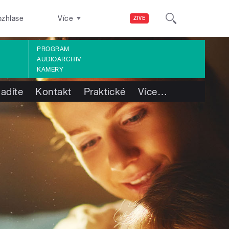
ozhlase
Více
ŽIVĚ
PROGRAM
AUDIOARCHIV
KAMERY
ladíte
Kontakt
Praktické
Více
…