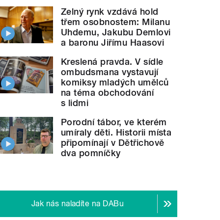
Zelný rynk vzdává hold
třem osobnostem: Milanu
Uhdemu, Jakubu Demlovi
a baronu Jiřímu Haasovi
Kreslená pravda. V sídle
ombudsmana vystavují
komiksy mladých umělců
na téma obchodování
s lidmi
Porodní tábor, ve kterém
umíraly děti. Historii místa
připomínají v Dětřichově
dva pomníčky
Jak nás naladíte na DABu