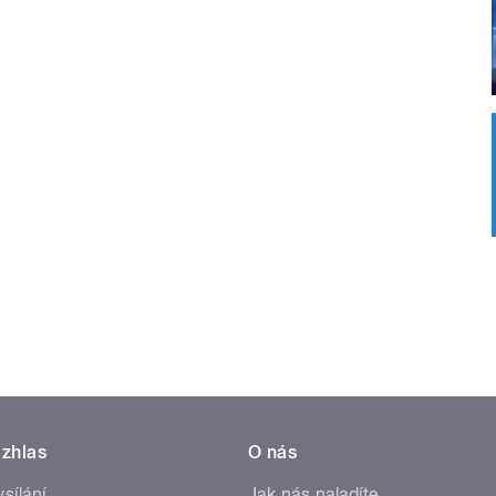
zhlas
O nás
ysílání
Jak nás naladíte