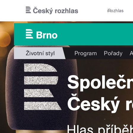
Přejít k hlavnímu obsahu
iRozhlas
Životní styl
Program
Pořady
A