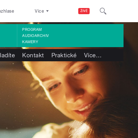
ozhlase
Více
ŽIVĚ
PROGRAM
AUDIOARCHIV
KAMERY
ladíte
Kontakt
Praktické
Více
…