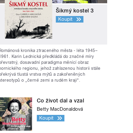
Šikmý kostel 3
Koupit
Románová kronika ztraceného města - léta 1945–
1961. Karin Lednická předkládá do značné míry
převratný, dosavadní paradigma měnící obraz
hornického regionu, jehož zahlazenou historii stále
překrývá tlustá vrstva mýtů a zakořeněných
stereotypů o „černé zemi a rudém kraji“.
Co život dal a vzal
Betty MacDonaldová
Koupit