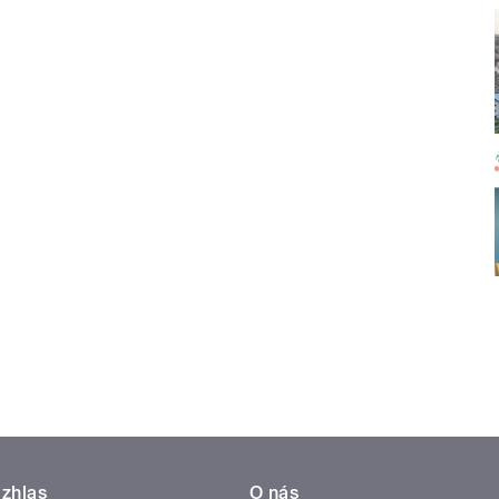
zhlas
O nás