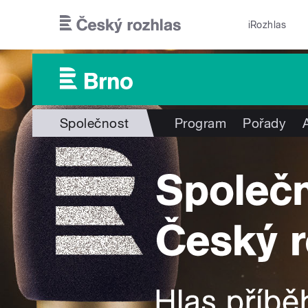
Přejít k hlavnímu obsahu
iRozhlas
Společnost
Program
Pořady