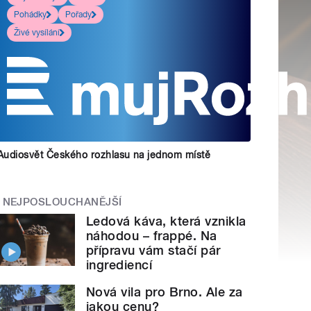
Pohádky
Pořady
Živé vysílání
Audiosvět Českého rozhlasu na jednom místě
NEJPOSLOUCHANĚJŠÍ
Ledová káva, která vznikla
náhodou – frappé. Na
přípravu vám stačí pár
ingrediencí
Nová vila pro Brno. Ale za
jakou cenu?