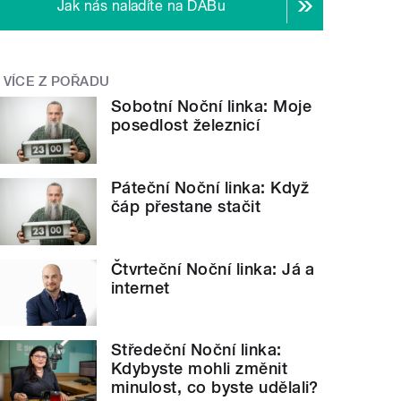
Jak nás naladíte na DABu
VÍCE Z POŘADU
Sobotní Noční linka: Moje
posedlost železnicí
Páteční Noční linka: Když
čáp přestane stačit
Čtvrteční Noční linka: Já a
internet
Středeční Noční linka:
Kdybyste mohli změnit
minulost, co byste udělali?