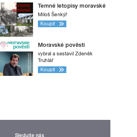
Temné letopisy moravské
Miloš Šenkýř
Koupit
Moravské pověsti
vybral a sestavil Zdeněk
Truhlář
Koupit
Sledujte nás