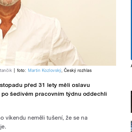
tančik
|
foto:
Martin Kozlovský
,
Český rozhlas
istopadu před 31 lety měli oslavu
en po šedivém pracovním týdnu oddechli
o víkendu neměli tušení, že se na
je.