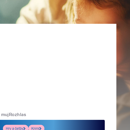
mujRozhlas
Hry a četby
Krimi