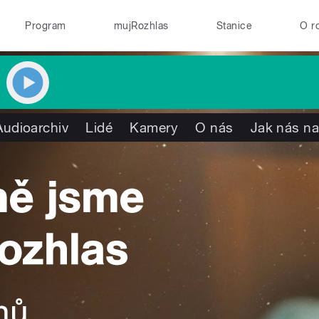
Program
mujRozhlas
Stanice
O r
Audioarchiv
Lidé
Kamery
O nás
Jak nás na