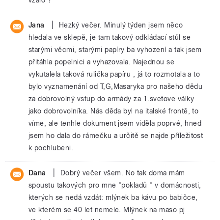
|
Jana
Hezký večer. Minulý týden jsem něco
hledala ve sklepě, je tam takový odkládací stůl se
starými věcmi, starými papíry ba vyhození a tak jsem
přitáhla popelnici a vyhazovala. Najednou se
vykutalela taková rulička papíru , já to rozmotala a to
bylo vyznamenání od T,G,Masaryka pro našeho dědu
za dobrovolný vstup do armády za 1.svetove války
jako dobrovolníka. Nás děda byl na italské frontě, to
víme, ale tenhle dokument jsem viděla poprvé, hned
jsem ho dala do rámečku a určitě se najde příležitost
k pochlubeni.
|
Dana
Dobrý večer všem. No tak doma mám
spoustu takových pro mne "pokladů " v domácnosti,
kterých se nedá vzdát: mlýnek ba kávu po babičce,
ve kterém se 40 let nemele. Mlýnek na maso pj