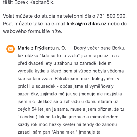
těšit Borek Kapitančik.
Volat můžete do studia na telefonní číslo 731 800 900.
Psát můžete také na e-mail
linka@rozhlas.cz
nebo do
webového formuláře níže.
|
Marie z Frýdlantu n. O.
Dobrý večer pane Borku,
tak otázku "kde se to tu vzalo" jsem si položila asi
před dvaceti lety u záhonu na zahradě, kde mi
vyrostla kytka u které jsem si vůbec nebyla vědoma
kde se tam vzala. Pátrala jsem mezi kolegyněmi v
práci i u sousedek - občas jsme si vyměňovaly
sazeničky, zajímalo mě jak se jmenuje ale nezjistila
jsem nic. Jelikož se o zahradu u domu starám už
ceých 54 let jen já sama, musela jsem přiznat, že tu
Tilandsii ( tak se ta kytka jmenuje a mimochodem
každý rok moc hezky kvete) mi tehdy do zahonu
zasadil sám pan "Alshaimler." jmenuje ta