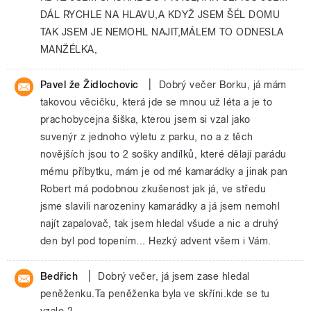
DÁL RYCHLE NA HLAVU,A KDYŽ JSEM ŠÉL DOMU
TAK JSEM JE NEMOHL NAJIT,MÁLEM TO ODNESLA
MANŽÉLKA,
|
Pavel že Židlochovic
Dobrý večer Borku, já mám
takovou věcičku, která jde se mnou už léta a je to
prachobycejna šiška, kterou jsem si vzal jako
suvenýr z jednoho výletu z parku, no a z těch
novějších jsou to 2 sošky andílků, které dělají parádu
mému příbytku, mám je od mé kamarádky a jinak pan
Robert má podobnou zkušenost jak já, ve středu
jsme slavili narozeniny kamarádky a já jsem nemohl
najít zapalovač, tak jsem hledal všude a nic a druhý
den byl pod topením... Hezký advent všem i Vám.
|
Bedřich
Dobrý večer, já jsem zase hledal
peněženku.Ta peněženka byla ve skříni.kde se tu
vzalo ?