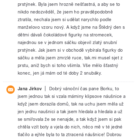
prstýnek. Byla jsem hrozně nešťastná, a aby se to
nikdo nedozvěděl, že jsem ho pravděpodobně
ztratila, nechala jsem si udělat narychlo podle
manželovo vzoru nový. A když jsme na Štědrý den s
dětmi dávali čokoládové figurky na stromecek,
najednou se v jednom sáčku objevil zlatý snubní
prstýnek. Jak jsem si v obchodě vybírala figurky do
sáčku a měla jsem zmrzlé ruce, tak.mi musel sjet z
prstu, aniž bych si toho všimla. Vše mělo šťastný
konec, jen já mám od té doby 2 snubáky.
|
Jana Jirkov
Dobrý vánoční čas pane Borku, to
jsem jednou tak si vzala máminy klipsove náušnice a
když jsem dorazila domů, tak na uchu jsem měla už
jen jednu naušnici a tak jsem hledala a hledala a už
se smiřovala že se nenajde, a tak když jsem si pak
chtěla vzít boty a vjela do nich, něco mě v té jedné
tlačilo a ejhle byla to ta ztracená náušnice! Dobrou