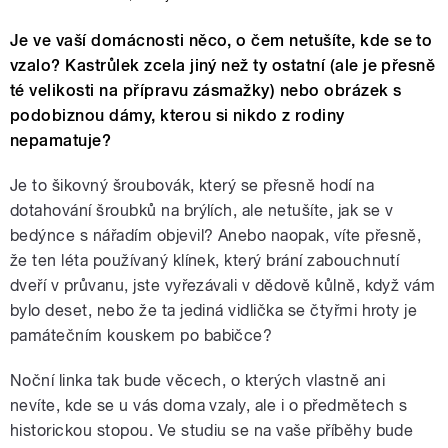
Je ve vaší domácnosti něco, o čem netušíte, kde se to
vzalo? Kastrůlek zcela jiný než ty ostatní (ale je přesně
té velikosti na přípravu zásmažky) nebo obrázek s
podobiznou dámy, kterou si nikdo z rodiny
nepamatuje?
Je to šikovný šroubovák, který se přesně hodí na
dotahování šroubků na brýlích, ale netušíte, jak se v
bedýnce s nářadím objevil? Anebo naopak, víte přesně,
že ten léta používaný klínek, který brání zabouchnutí
dveří v průvanu, jste vyřezávali v dědově kůlně, když vám
bylo deset, nebo že ta jediná vidlička se čtyřmi hroty je
památečním kouskem po babičce?
Noční linka tak bude věcech, o kterých vlastně ani
nevíte, kde se u vás doma vzaly, ale i o předmětech s
historickou stopou. Ve studiu se na vaše příběhy bude