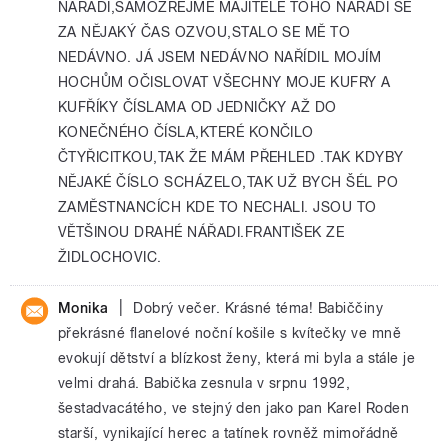
NÁŘADI,SAMOZŘÉJMĚ MAJITELÉ TOHO NÁŘADI SE
ZA NĚJAKÝ ČAS OZVOU,STALO SE MĚ TO
NEDÁVNO. JÁ JSEM NEDÁVNO NAŘÍDIL MOJÍM
HOCHŮM OČISLOVAT VŠECHNY MOJE KUFRY A
KUFŘÍKY ČÍSLAMA OD JEDNIČKY AŽ DO
KONEČNÉHO ČÍSLA,KTERÉ KONČILO
ČTYŘICITKOU,TAK ŽE MÁM PŘEHLED .TAK KDYBY
NĚJAKÉ ČÍSLO SCHÁZELO,TAK UŽ BYCH ŠÉL PO
ZAMĚSTNANCÍCH KDE TO NECHALI. JSOU TO
VĚTŠINOU DRAHÉ NÁŘADI.FRANTIŠEK ZE
ŽIDLOCHOVIC.
|
Monika
Dobrý večer. Krásné téma! Babiččiny
překrásné flanelové noční košile s kvítečky ve mně
evokují dětství a blízkost ženy, která mi byla a stále je
velmi drahá. Babička zesnula v srpnu 1992,
šestadvacátého, ve stejný den jako pan Karel Roden
starší, vynikající herec a tatínek rovněž mimořádně