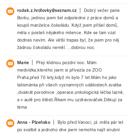
|
rodak.z.hrdlovky@seznam.cz
Dobrý večer pane
Borku, jednou jsem šel odpoledne z práce domů a
koupil manželce čokoládu. Když jsem přišel domů,
měla v posteli nějakého milence. Kde se tam vzal
dodnes nevím. Ale větší trapas byl, že jsem pro něj
žádnou čokoládu neměl. ...dobrou noc
|
Marie
Přeji klidnou pozdní noc. Mám
medvídka,kterého jsem si přivezla ze ZOO
Praha,před 70 lety,když mi bylo 7 let.Mám ho jako
talismánka při všech vyznamných událostech.svatba
,dvakrát porodnice ,operace,onkologická léčba lazně,
a v autě pro štěstí.Řikam mu uzdravováček.Děkuji za
téma
|
Anna - Plzeňsko
Bylo před Vanoci, já .měla pár let
po svatbě a jednoho dne jsem nemohla najít snubní