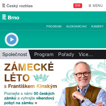
Přejít k hlavnímu obsahu
MENU
ŽIVĚ
PROGRAM
AUDIOARCHIV
KAMERY
Společnost
Program
Pořady
Více
…