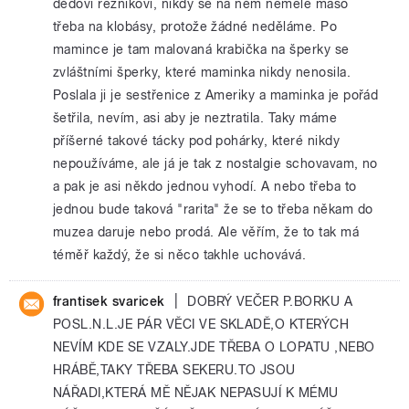
dědovi reznikovi, nikdy se na něm nemele maso
třeba na klobásy, protože žádné neděláme. Po
mamince je tam malovaná krabička na šperky se
zvláštními šperky, které maminka nikdy nenosila.
Poslala ji je sestřenice z Ameriky a maminka je pořád
šetřila, nevím, asi aby je neztratila. Taky máme
příšerné takové tácky pod pohárky, které nikdy
nepoužíváme, ale já je tak z nostalgie schovavam, no
a pak je asi někdo jednou vyhodí. A nebo třeba to
jednou bude taková "rarita" že se to třeba někam do
muzea daruje nebo prodá. Ale věřím, že to tak má
téměř každý, že si něco takhle uchovává.
|
frantisek svaricek
DOBRÝ VEČER P.BORKU A
POSL.N.L.JE PÁR VĚCI VE SKLADĚ,O KTERÝCH
NEVÍM KDE SE VZALY.JDE TŘEBA O LOPATU ,NEBO
HRÁBĚ,TAKY TŘEBA SEKERU.TO JSOU
NÁŘADI,KTERÁ MĚ NĚJAK NEPASUJÍ K MÉMU