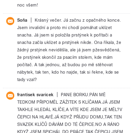
noc všem!
|
Soňa
Krásný večer. Já začnu z opačného konce.
Jsem invalidní a proto mi chodí pomáhat uklízet
snacha. Já jsem si položila prstýnek k pořítači a
snacha začla uklízet a prstýnek nikde. Ona říkala, že
žádný prstýnek neviděšla, ale já jsem pžesvědčená,
že prstýnek skončil za psacím stolem, kde mám
počítač. A tak jednou, až budou po mě stěhovat
nábytek, tak ten, kdo ho najde, tak si řekne, kde se
tady vzal?
|
frantisek svaricek
PANE BORKU.PÁN MĚ
TEDKOM PŘIPOMĚL ZÁŽITEK S KLÍČAMA.JÁ JSEM
TAKHLE HLEDÁL KLÍČE,A VÍTE KDE JSEM JE MĚL?V
ČEPICI NA HLAVĚ.JÁ KDYŽ PŘÍJDU DOMU,TAK TEN
SVAZEK KLÍČŮ DÁVÁM DO TÉ ČEPICE.NO A RÁNO
KDYŽ JSEM SPICHÁL DO PRÁCE,TAK ČEPICU JSEM