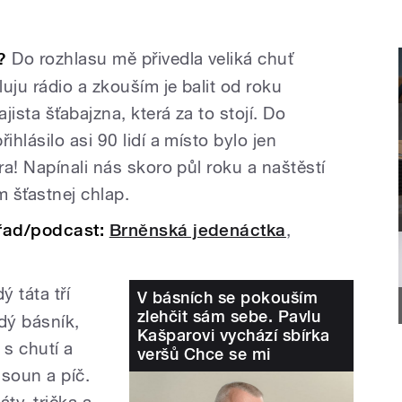
?
Do rozhlasu mě přivedla veliká chuť
uju rádio a zkouším je balit od roku
ista šťabajzna, která za to stojí. Do
hlásilo asi 90 lidí a místo bylo jen
a! Napínali nás skoro půl roku a naštěstí
m šťastnej chlap.
řad/podcast:
Brněnská jedenáctka
,
ý táta tří
V básních se pokouším
zlehčit sám sebe. Pavlu
dý básník,
Kašparovi vychází sbírka
í s chutí a
veršů Chce se mi
lsoun a píč.