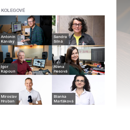
KOLEGOVÉ
Antonín
Sandra
Kánský
Silná
Igor
Alena
Kapoun
Hesová
Miroslav
Blanka
Hruban
Marťáková