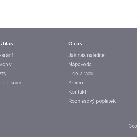
zhlas
O nás
ysílání
Jak nás naladíte
rchiv
Nápověda
sty
Lidé v rádiu
í aplikace
Kariéra
Kontakt
Rozhlasový poplatek
Coo