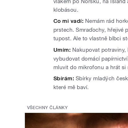
vlakem po Norsku, na Island 
klobásou.
Co mi vadí:
Nemám rád horko 
prstech. Smraďochy, hřejivé po
tupost. Ale to vlastně blbci 
Umím:
Nakupovat potraviny, 
vybudovat domácí papírnictví,
mluvit do mikrofonu a hrát s
Sbírám:
Sbírky mladých česk
které mě baví.
VŠECHNY ČLÁNKY