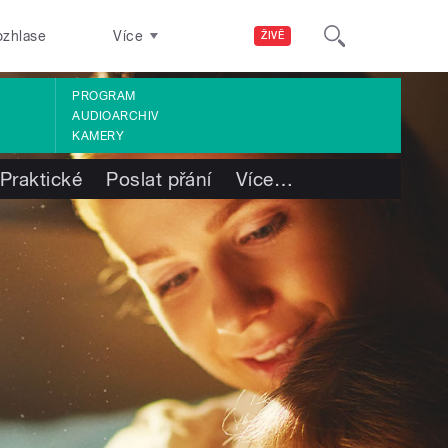
ozhlase
Více
ŽIVĚ
PROGRAM
AUDIOARCHIV
KAMERY
Praktické
Poslat přání
Více
…