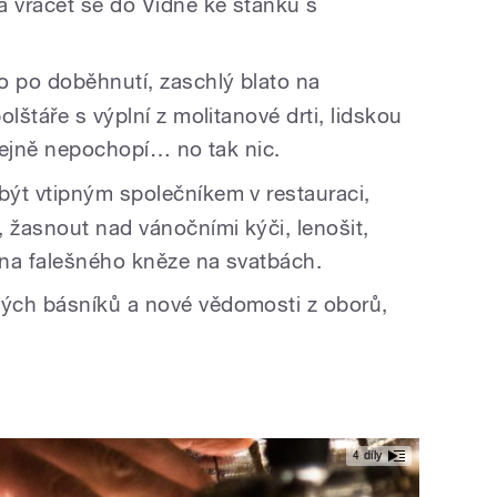
a vracet se do Vídně ke stánku s
po doběhnutí, zaschlý blato na
lštáře s výplní z molitanové drti, lidskou
stejně nepochopí… no tak nic.
být vtipným společníkem v restauraci,
 žasnout nad vánočními kýči, lenošit,
i na falešného kněze na svatbách.
ých básníků a nové vědomosti z oborů,
4 díly