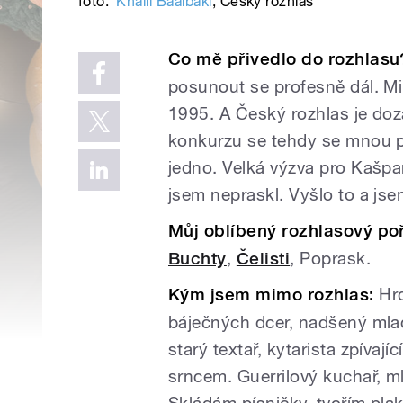
foto:
Khalil Baalbaki
,
Český rozhlas
Co mě přivedlo do rozhlasu
posunout se profesně dál. Mil
1995. A Český rozhlas je dozaj
konkurzu se tehdy se mnou při
jedno. Velká výzva pro Kašpar
jsem nepraskl. Vyšlo to a jse
Můj oblíbený rozhlasový po
Buchty
,
Čelisti
, Poprask.
Kým jsem mimo rozhlas:
Hrd
báječných dcer, nadšený mla
starý textař, kytarista zpívajíc
srncem. Guerrilový kuchař, m