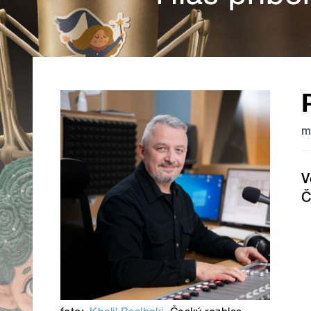
m
V
Č