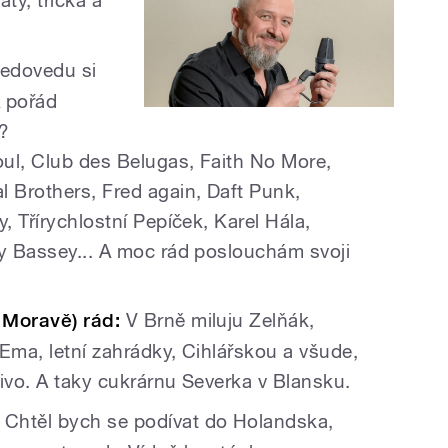
ty, trička a
edovedu si
A pořád
?
ul, Club des Belugas, Faith No More,
l Brothers, Fred again, Daft Punk,
, Třírychlostní Pepíček, Karel Hála,
ey Bassey... A moc rád poslouchám svoji
í Moravě) rád:
V Brně miluju Zelňák,
Ema, letní zahrádky, Cihlářskou a všude,
 pivo. A taky cukrárnu Severka v Blansku.
Chtěl bych se podívat do Holandska,