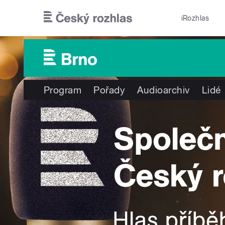
Přejít k hlavnímu obsahu
iRozhlas
Program
Pořady
Audioarchiv
Lidé