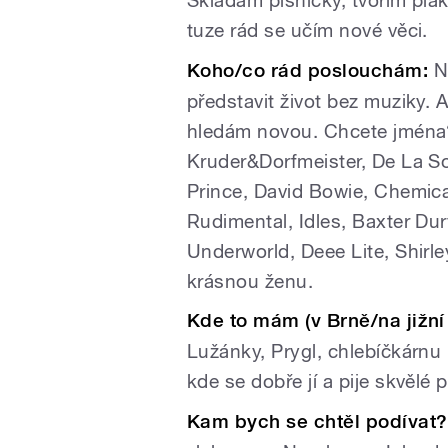
Skládám písničky, tvořím plaká
tuze rád se učím nové věci.
Koho/co rád poslouchám:
N
představit život bez muziky. 
hledám novou. Chcete jména
Kruder&Dorfmeister, De La So
Prince, David Bowie, Chemica
Rudimental, Idles, Baxter Dury
Underworld, Deee Lite, Shirl
krásnou ženu.
Kde to mám (v Brně/na jižn
Lužánky, Prygl, chlebíčkárnu 
kde se dobře jí a pije skvělé
Kam bych se chtěl podívat?