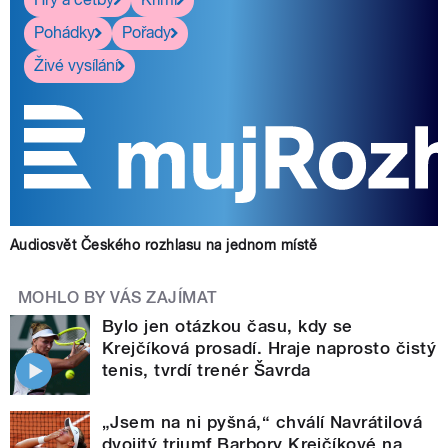
Pohádky
Pořady
Živé vysílání
Audiosvět Českého rozhlasu na jednom místě
MOHLO BY VÁS ZAJÍMAT
Bylo jen otázkou času, kdy se
Krejčíková prosadí. Hraje naprosto čistý
tenis, tvrdí trenér Šavrda
„Jsem na ni pyšná,“ chválí Navrátilová
dvojitý triumf Barbory Krejčíkové na