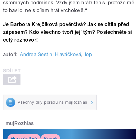
skromných podmínek. Vždy jsem hrála tenis, protože mě
to bavilo, ne s cílem hrát vrcholově.“
Je Barbora Krejčíková pověrčivá? Jak se cítila před
zápasem? Kdo všechno tvoří její tým? Poslechněte si
celý rozhovor!
autoři:
Andrea Sestini Hlaváčková
,
lop
Všechny díly pořadu na mujRozhlas
mujRozhlas
Hry a četby
Krimi