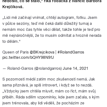
nedošlo, co se stalo,“ říká rodačka z Ivančic Barbora
Krejčíková.
„Lidi mě začínají vnímat, chtějí autogram, fotku. Jsem
v půlce sezóny, teď mě čeká další důležitý turnaj a
nemám moc čas tyhle věci dělat, takže tohle je teď pro
mě nejnáročnější, že to musím odmítat a hrozně nerada
to dělám.“
Queen of Paris
@BKrejcikova
|
#RolandGarros
pic.twitter.com/bQHY98N9fJ
— Roland-Garros (@rolandgarros)
June 14, 2021
S pozorností médií zatím moc zkušeností nemá. Jak
sama přiznává, je spíš introvert, i když se to nezdá.
„Vždycky jsem chtěla mluvit, mám co říct, mám svůj
příběh. Ráda sdílím vzpomínky, kde jsem začala, s kým
jsem trénovala, aby lidi věděli, že pocházím ze