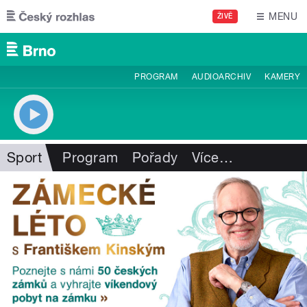
Přejít k hlavnímu obsahu
MENU
ŽIVĚ
PROGRAM
AUDIOARCHIV
KAMERY
Sport
Program
Pořady
Více
…