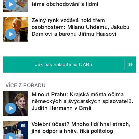
téma obchodování s lidmi
Zelný rynk vzdává hold třem
osobnostem: Milanu Uhdemu, Jakubu
Demlovi a baronu Jiřímu Haasovi
Jak nás naladíte na DABu
VÍCE Z POŘADU
Minout Prahu: Krajská města očima
německých a švýcarských spisovatelů.
Judith Hermann v Brně
Volební účast? Mnoho lidí hnal strach,
jiné odpor a hněv, říká politolog