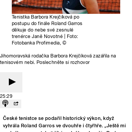
Tenistka Barbora Krejčíková po
postupu do finále Roland Garros
děkuje do nebe své zesnulé
trenérce Janě Novotné | Foto:
Fotobanka Profimedia,
©
Jihomoravská rodačka Barbora Krejčíková zazářila na
tenisovém nebi. Poslechněte si rozhovor
25:29
České tenistce se podařil historický výkon, když
vyhrála Roland Garros ve dvouhře i čtyřhře. „Ještě mi