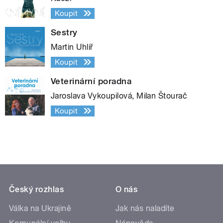
Koupit
Sestry
Martin Uhlíř
Koupit
Veterinární poradna
Jaroslava Vykoupilová, Milan Štourač
Koupit
Český rozhlas
O nás
Válka na Ukrajině
Jak nás naladíte